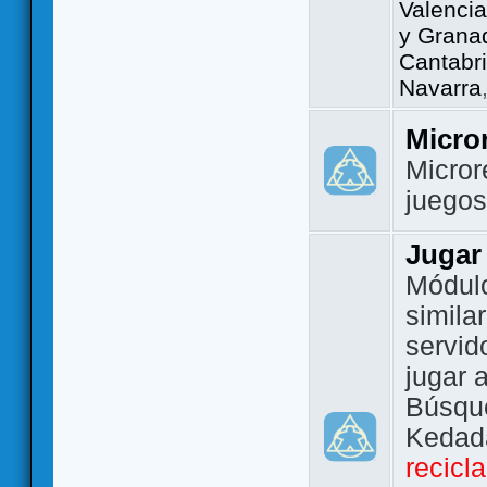
Valencia
y Grana
Cantabri
Navarra
Micro
Micror
juego
Jugar
Módulo
simila
servid
jugar 
Búsque
Kedada
recicl