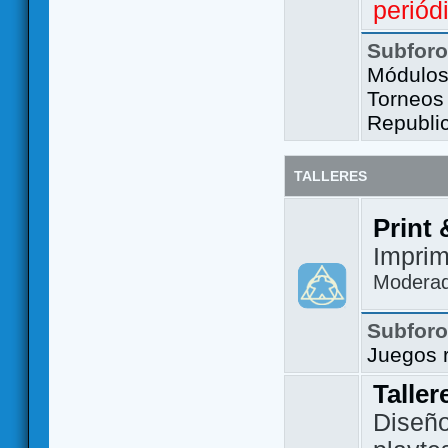
periód
Subfor
Módulos 
Torneos
Republi
TALLERES
Print 
Imprim
Modera
Subfor
Juegos 
Taller
Diseño