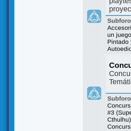
playte
proyec
Subfor
Accesor
un jueg
Pintado
Autoedi
Conc
Concu
Temát
Subfor
Concurs
#3 (Sup
Cthulhu)
Concurs