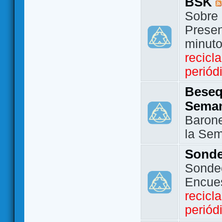
BSK
Sobre 
Presen
minut
recicl
periód
Beseq
Sema
Barone
la Se
Sond
Sondeo
Encue
recicl
periód