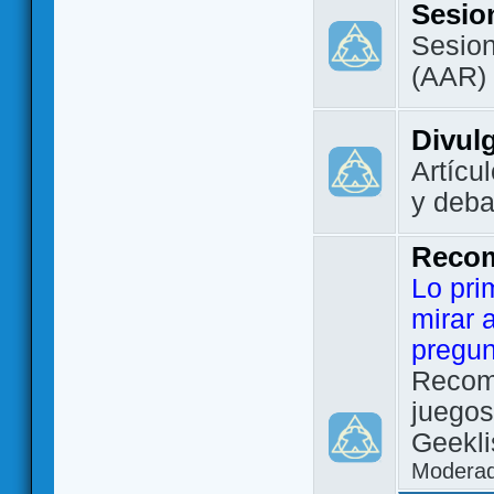
Sesio
Sesion
(AAR)
Divul
Artícu
y deba
Reco
Lo pri
mirar 
pregun
Recom
juegos
Geekli
Modera