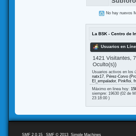
Subfor
No hay nuevos 
La BSK - Centro de I
Usuarios en Lín
1421 Visitantes, 
Oculto(s))
Usuarios activos en los 
natx17
,
Pérez-Corvo (Pr
El_empalador
,
Pinkfloi
,
f
Máximo en linea hoy:
15
siempre: 19630 (02 de M
23:18:00 )
SMF 2.0.15
|
SMF © 2013
,
Simple Machines