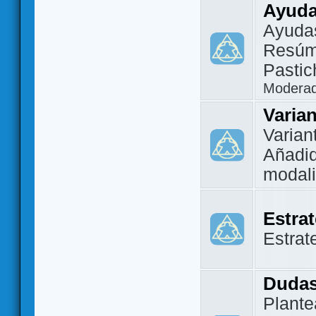
Ayuda
Ayuda
Resúm
Pastic
Modera
Varia
Varian
Añadi
modal
Estra
Estrat
Dudas
Plante