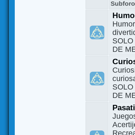
Subfor
Humo
Humor 
divert
SOLO
DE M
Curio
Curios
curios
SOLO
DE M
Pasat
Juegos
Acerti
Recrea