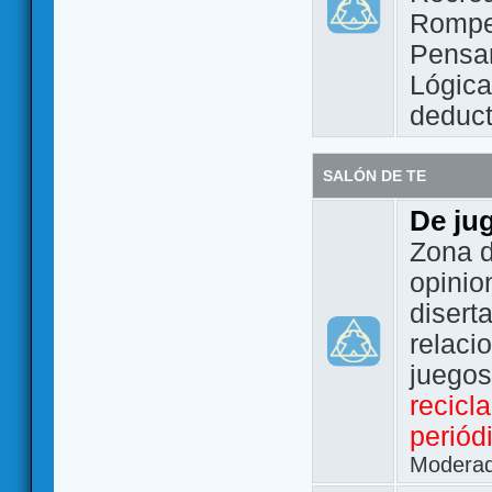
Rompe
Pensam
Lógic
deduct
SALÓN DE TE
De ju
Zona d
opinio
disert
relaci
juego
recicl
periód
Modera