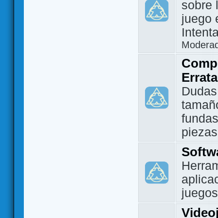
sobre 
juego 
Intent
Modera
Compo
Errat
Dudas
tamañ
fundas
piezas
Softw
Herram
aplica
juegos
Video