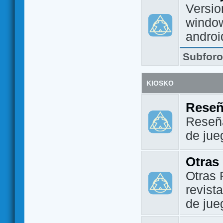
Versio
window
androi
Subfor
KIOSKO
Reseñ
Reseña
de jue
Otras
Otras 
revist
de jue