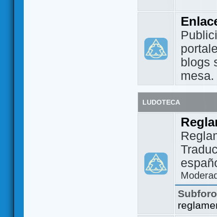
Enlac
Public
portal
blogs 
mesa.
LUDOTECA
Regla
Regla
Traduc
españo
Modera
Subfor
reglame