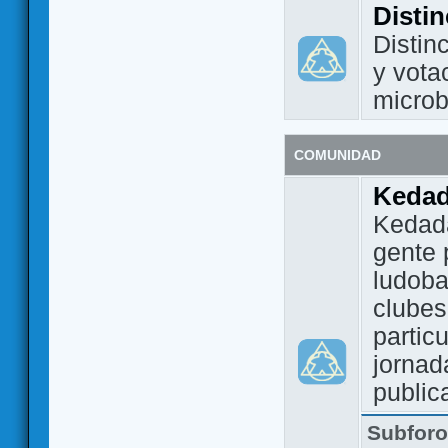
Disti
Distin
y vota
micro
COMUNIDAD
Keda
Kedada
gente 
ludoba
clubes
partic
jornad
public
Subfor