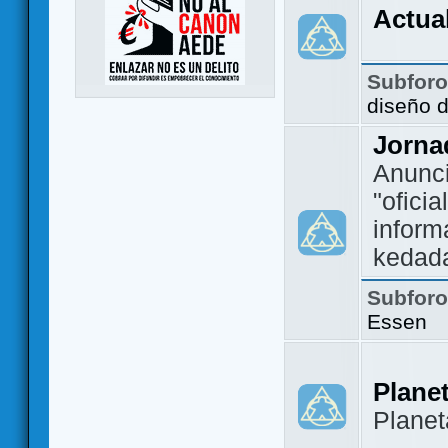
Actua
Subfor
diseño 
Jorna
Anunc
"ofici
inform
kedad
Subfor
Essen
Plane
Plane