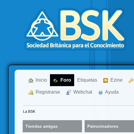
  Inicio
  Foro
Etiquetas
  Ezine
  Registrarse
  Webchat
  Ayuda
La BSK
Tiendas amigas
Patrocinadores