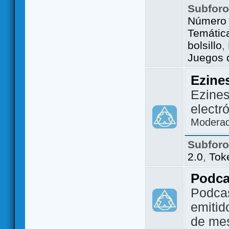
Subfor
Número 
Temátic
bolsillo
,
Juegos d
Ezine
Ezines
electr
Modera
Subfor
2.0
,
Tok
Podca
Podca
emitid
de me