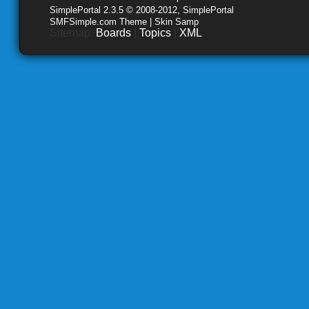
SimplePortal 2.3.5 © 2008-2012, SimplePortal
SMFSimple.com Theme | Skin Samp
Sitemap:
Boards
|
Topics
|
XML