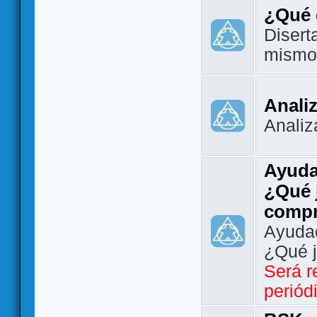
¿Qué 
Disert
mismo
Analiz
Analiz
Ayuda
¿Qué 
comp
Ayudad
¿Qué 
Será r
periód