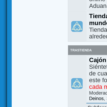
Aduan
Tienda
mund
Tienda
alrede
TRASTIENDA
Cajón
Siénte
de cua
este f
cada 
Modera
Deinos
,