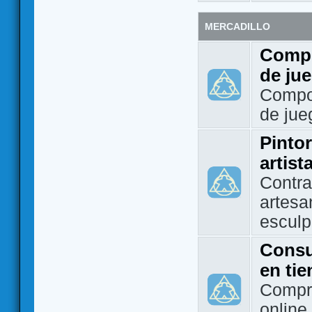
MERCADILLO
Compo
de ju
Compo
de jue
Pintor
artist
Contra
artesa
esculp
Consu
en ti
Compra
online 