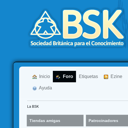
  Inicio
  Foro
Etiquetas
  Ezine
  Ayuda
La BSK
Tiendas amigas
Patrocinadores