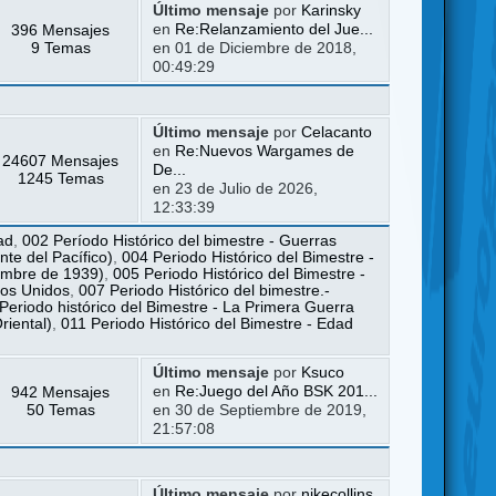
Último mensaje
por
Karinsky
396 Mensajes
en
Re:Relanzamiento del Jue...
9 Temas
en 01 de Diciembre de 2018,
00:49:29
Último mensaje
por
Celacanto
en
Re:Nuevos Wargames de
24607 Mensajes
De...
1245 Temas
en 23 de Julio de 2026,
12:33:39
ad
,
002 Período Histórico del bimestre - Guerras
te del Pacífico)
,
004 Periodo Histórico del Bimestre -
iembre de 1939)
,
005 Periodo Histórico del Bimestre -
dos Unidos
,
007 Periodo Histórico del bimestre.-
Periodo histórico del Bimestre - La Primera Guerra
riental)
,
011 Periodo Histórico del Bimestre - Edad
Último mensaje
por
Ksuco
942 Mensajes
en
Re:Juego del Año BSK 201...
50 Temas
en 30 de Septiembre de 2019,
21:57:08
Último mensaje
por
nikecollins