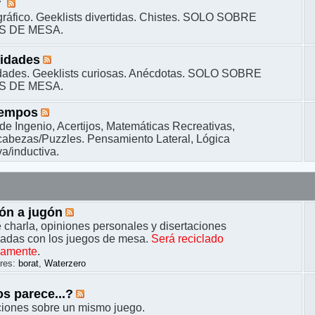
r
ráfico. Geeklists divertidas. Chistes. SOLO SOBRE
S DE MESA.
sidades
dades. Geeklists curiosas. Anécdotas. SOLO SOBRE
S DE MESA.
iempos
de Ingenio, Acertijos, Matemáticas Recreativas,
bezas/Puzzles. Pensamiento Lateral, Lógica
a/inductiva.
ón a jugón
 charla, opiniones personales y disertaciones
nadas con los juegos de mesa.
Será reciclado
camente
.
res:
borat
,
Waterzero
s parece...?
ciones sobre un mismo juego.