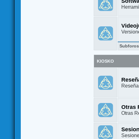
Softw
Herrami
Video
Versione
Subforo
KIOSKO
Reseña
Reseñas
Otras
Otras Re
Sesion
Sesione