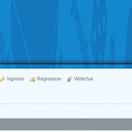
  Ingresar
  Registrarse
  Webchat