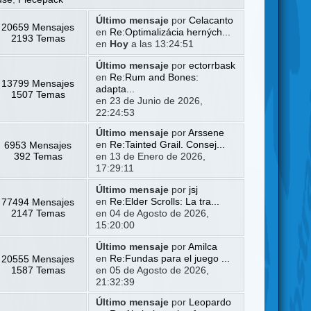
Último mensaje
por
Celacanto
20659 Mensajes
en
Re:Optimalizácia herných...
2193 Temas
en
Hoy
a las 13:24:51
Último mensaje
por
ectorrbask
en
Re:Rum and Bones:
13799 Mensajes
adapta...
1507 Temas
en 23 de Junio de 2026,
22:24:53
Último mensaje
por
Arssene
6953 Mensajes
en
Re:Tainted Grail. Consej...
392 Temas
en 13 de Enero de 2026,
17:29:11
Último mensaje
por
jsj
77494 Mensajes
en
Re:Elder Scrolls: La tra...
2147 Temas
en 04 de Agosto de 2026,
15:20:00
Último mensaje
por
Amilca
20555 Mensajes
en
Re:Fundas para el juego ...
1587 Temas
en 05 de Agosto de 2026,
21:32:39
Último mensaje
por
Leopardo