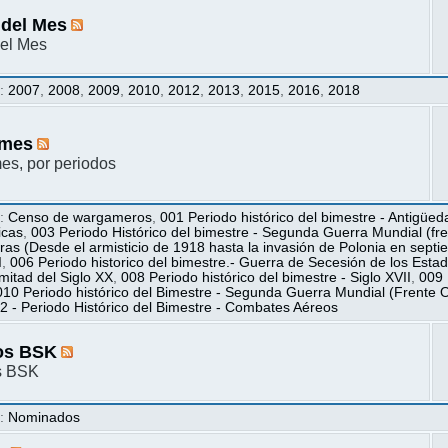
 del Mes
el Mes
s
:
2007
,
2008
,
2009
,
2010
,
2012
,
2013
,
2015
,
2016
,
2018
mes
s, por periodos
s
:
Censo de wargameros
,
001 Periodo histórico del bimestre - Antigüed
icas
,
003 Periodo Histórico del bimestre - Segunda Guerra Mundial (fren
ras (Desde el armisticio de 1918 hasta la invasión de Polonia en sept
I
,
006 Periodo historico del bimestre.- Guerra de Secesión de los Esta
itad del Siglo XX
,
008 Periodo histórico del bimestre - Siglo XVII
,
009 
010 Periodo histórico del Bimestre - Segunda Guerra Mundial (Frente O
2 - Periodo Histórico del Bimestre - Combates Aéreos
os BSK
s BSK
s
:
Nominados