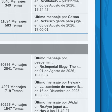
3848 Mensajes
en
Re:Altabelo – plataforma...
349 Temas
en 06 de Agosto de 2026,
19:24:48
Último mensaje
por
Caixaa
11894 Mensajes
en
Re:Busco gente para juga...
583 Temas
en 03 de Agosto de 2026,
17:00:01
Último mensaje
por
peepermint
50886 Mensajes
en
Re:Imperial Elegy: The r...
2841 Temas
en 01 de Agosto de 2026,
16:03:57
Último mensaje
por
Helgark
4297 Mensajes
en
Lanzamiento de nuevo lib...
719 Temas
en 16 de Diciembre de 2025,
10:56:38
Último mensaje
por
JVidal
30229 Mensajes
en
Re:Ayer jugué a...
1547 Temas
en
Hoy
a las 11:49:27