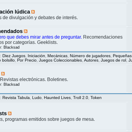
ación lúdica
s de divulgación y debates de interés.
endados
ero que debes mirar antes de preguntar.
Recomendaciones
s por categorías. Geeklists.
r:
Blacksad
s
:
Diez Juegos
,
Iniciación
,
Mecánicas
,
Número de jugadores
,
Pequeñas
bolsillo
,
Por Precio
,
Juegos Coleccionables
,
Autores
,
Juegos de rol
,
J
s
Revistas electrónicas. Boletines.
r:
Blacksad
s
:
Revista Tabula
,
Ludo
,
Haunted Lives
,
Troll 2.0
,
Token
sts
s, programas emitidos sobre juegos de mesa.