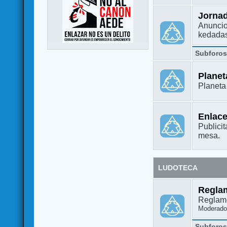
Jorna
Anuncio
kedada
Subforo
Plane
Planet
Enlac
Publicit
mesa.
LUDOTECA
Regla
Reglame
Moderado
Subforo