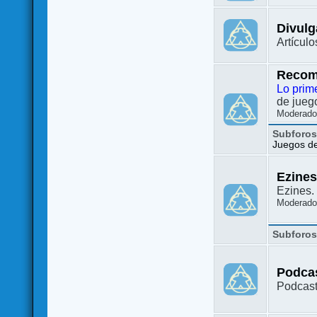
Divulg
Artículo
Recom
Lo prim
de juego
Moderado
Subforo
Juegos de 
Ezine
Ezines. 
Moderado
Subforo
Podca
Podcast