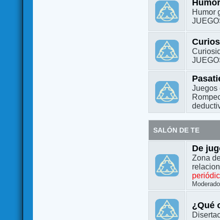
Humo
Humor g
JUEGO
Curio
Curiosi
JUEGO
Pasat
Juegos 
Rompeca
deductiv
SALÓN DE TE
De jug
Zona de
relacio
periódi
Moderado
¿Qué o
Diserta