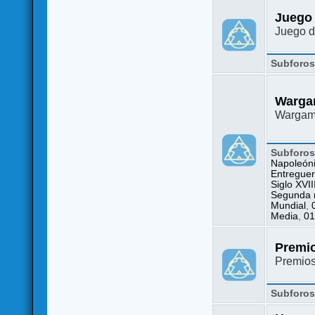
Juego
Juego d
Subforo
Warga
Wargame
Subforo
Napoleón
Entreguer
Siglo XVII
Segunda m
Mundial
,
Media
,
01
Premi
Premio
Subforo