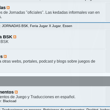
das
s de Jornadas "oficiales". Las kedadas informales van en
s.
s
:
JORNADAS BSK
,
Feria Jugar X Jugar
,
Essen
ta BSK
a BSK
es
a otras webs, portales, podcast y blogs sobre juegos de
mentos
ntos de Juego y Traducciones en español.
r:
Blacksad
s
:
Traducciones en proceso
,
Peticiones de reglamentos
,
Decktet
,
Iceho