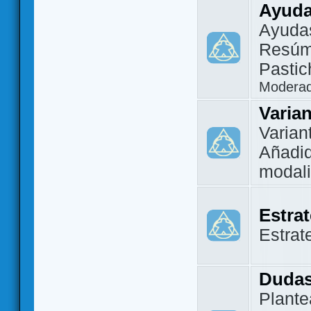
Ayuda
Ayuda
Resúm
Pastic
Modera
Varia
Varian
Añadi
modal
Estra
Estrat
Dudas
Plante