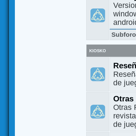
Versio
window
androi
Subfor
KIOSKO
Reseñ
Reseña
de jue
Otras
Otras 
revist
de jue