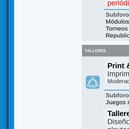
periód
Subfor
Módulos 
Torneos
Republi
TALLERES
Print 
Imprim
Modera
Subfor
Juegos 
Taller
Diseño