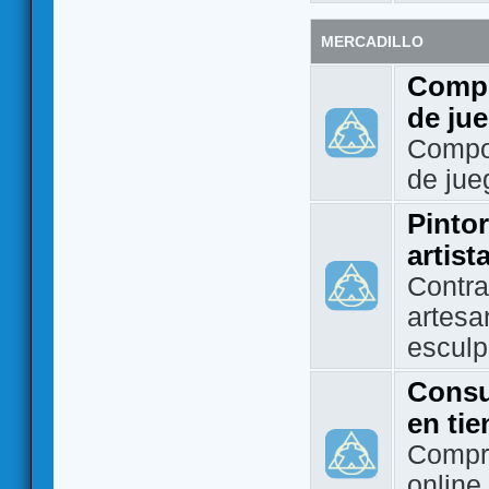
MERCADILLO
Compo
de ju
Compo
de jue
Pintor
artist
Contra
artesa
esculp
Consu
en ti
Compra
online 