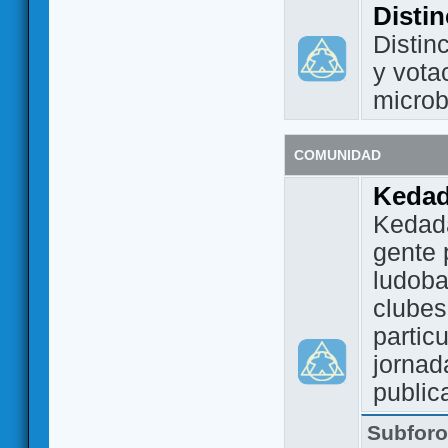
Disti
Distin
y vota
micro
COMUNIDAD
Keda
Kedada
gente 
ludoba
clubes
partic
jornad
public
Subfor