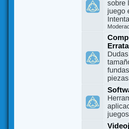
sobre 
juego 
Intent
Modera
Compo
Errat
Dudas
tamañ
fundas
piezas
Softw
Herram
aplica
juegos
Video