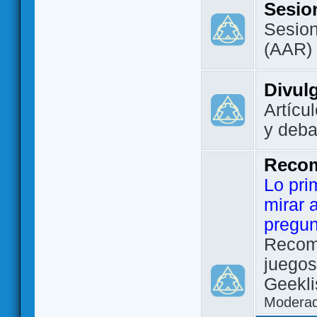
Sesio
Sesion
(AAR)
Divul
Artícu
y deba
Reco
Lo pri
mirar 
pregun
Recom
juegos
Geekli
Modera