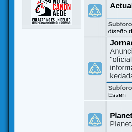
Actua
Subfor
diseño 
Jorna
Anunc
"ofici
inform
kedad
Subfor
Essen
Plane
Plane