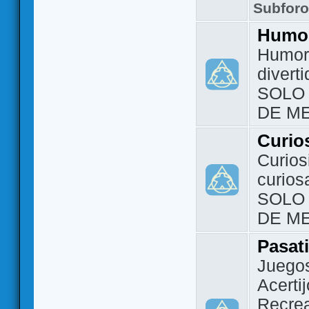
Subfor
Humo
Humor 
divert
SOLO
DE M
Curio
Curios
curios
SOLO
DE M
Pasat
Juegos
Acerti
Recrea