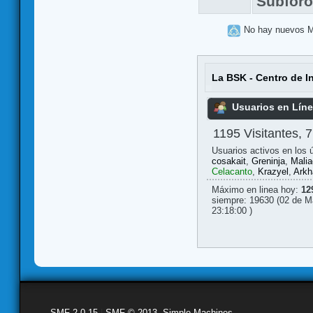
Subfor
No hay nuevos 
La BSK - Centro de I
Usuarios en Lín
1195 Visitantes, 
Usuarios activos en los 
cosakait
,
Greninja
,
Mali
Celacanto
,
Krazyel
,
Arkh
Máximo en linea hoy:
12
siempre: 19630 (02 de M
23:18:00 )
SMF 2.0.15
|
SMF © 2013
,
Simple Machines