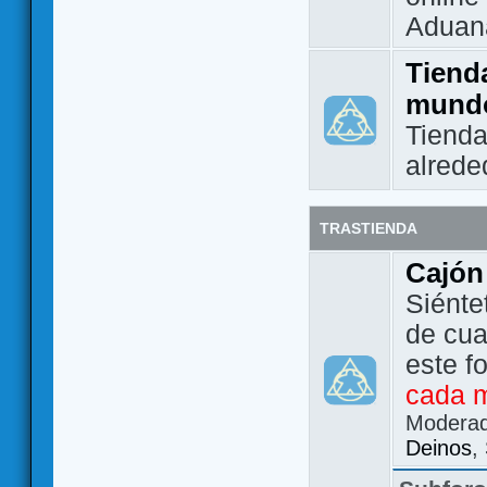
Aduan
Tienda
mund
Tienda
alrede
TRASTIENDA
Cajón
Siénte
de cua
este f
cada 
Modera
Deinos
,