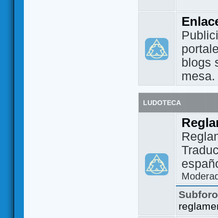
Enlac
Public
portal
blogs 
mesa.
LUDOTECA
Regla
Regla
Traduc
españo
Modera
Subfor
reglame