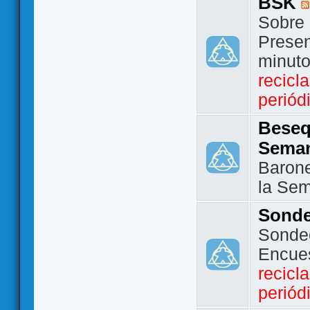
BSK
Sobre 
Presen
minut
recicl
periód
Beseq
Sema
Barone
la Se
Sond
Sondeo
Encue
recicl
periód