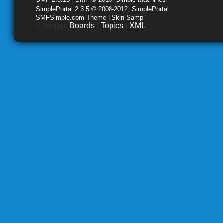
SimplePortal 2.3.5 © 2008-2012, SimplePortal
SMFSimple.com Theme | Skin Samp
Sitemap:
Boards
|
Topics
|
XML