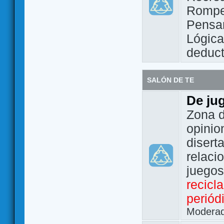
Rompe
Pensam
Lógic
deduct
SALÓN DE TE
De ju
Zona d
opinio
disert
relaci
juego
recicl
periód
Modera