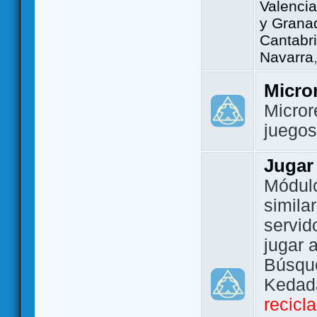
Valencia
y Grana
Cantabri
Navarra
Micro
Micror
juego
Jugar
Módulo
simila
servid
jugar 
Búsque
Kedada
recicl