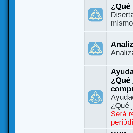
¿Qué 
Disert
mismo
Analiz
Analiz
Ayuda
¿Qué 
comp
Ayudad
¿Qué 
Será r
periód