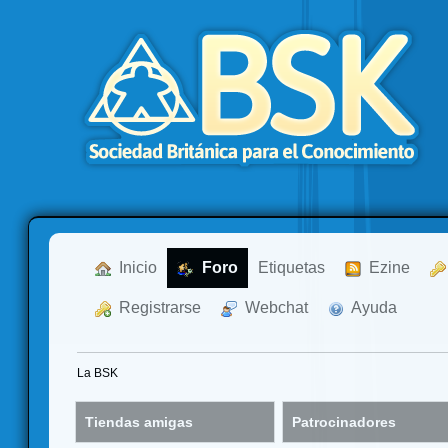
  Inicio
  Foro
Etiquetas
  Ezine
  Registrarse
  Webchat
  Ayuda
La BSK
Tiendas amigas
Patrocinadores