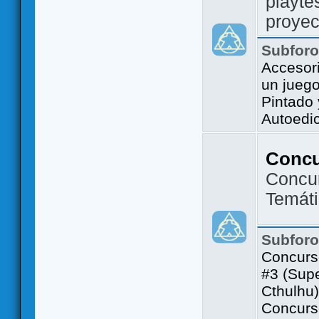
playte
proyec
Subfor
Accesor
un jueg
Pintado
Autoedi
Conc
Concu
Temát
Subfor
Concurs
#3 (Sup
Cthulhu)
Concurs