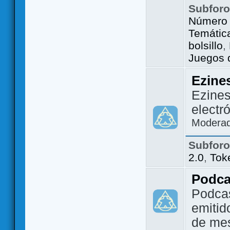
Subfor
Número 
Temátic
bolsillo
,
Juegos d
Ezine
Ezines
electr
Modera
Subfor
2.0
,
Tok
Podca
Podca
emitid
de me