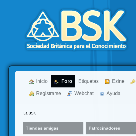
  Inicio
  Foro
Etiquetas
  Ezine
  Registrarse
  Webchat
  Ayuda
La BSK
Tiendas amigas
Patrocinadores