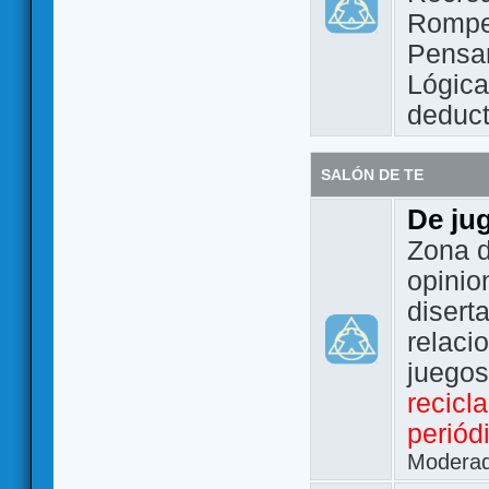
Rompe
Pensam
Lógic
deduct
SALÓN DE TE
De ju
Zona d
opinio
disert
relaci
juego
recicl
periód
Modera