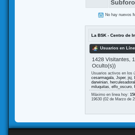
Subfor
No hay nuevos 
La BSK - Centro de I
Usuarios en Lín
1428 Visitantes, 
Oculto(s))
Usuarios activos en los 
cesarmagala
,
Jsper
,
jsj
,
darwinian
,
herculesadora
miluquitas
,
elfo_oscuro
,
Máximo en linea hoy:
15
19630 (02 de Marzo de 2