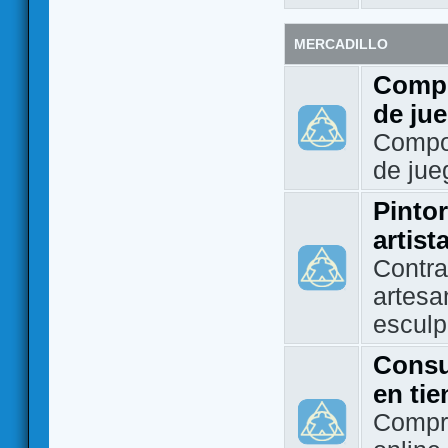
MERCADILLO
Compo
de ju
Compo
de jue
Pintor
artist
Contra
artesa
esculp
Consu
en ti
Compra