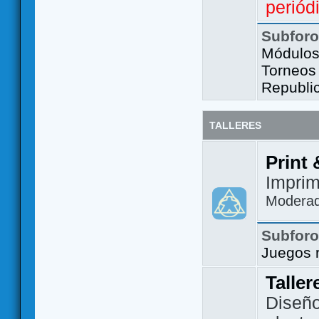
periód
Subfor
Módulos 
Torneos
Republi
TALLERES
Print 
Imprim
Modera
Subfor
Juegos 
Taller
Diseño