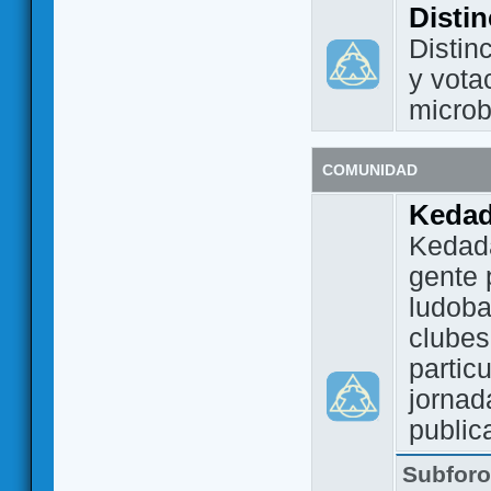
Disti
Distin
y vota
micro
COMUNIDAD
Keda
Kedada
gente 
ludoba
clubes
partic
jornad
public
Subfor