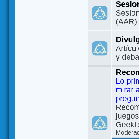
Sesio
Sesion
(AAR)
Divul
Artícu
y deba
Reco
Lo pri
mirar 
pregun
Recom
juegos
Geekli
Modera