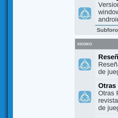
Versio
window
androi
Subfor
KIOSKO
Reseñ
Reseña
de jue
Otras
Otras 
revist
de jue