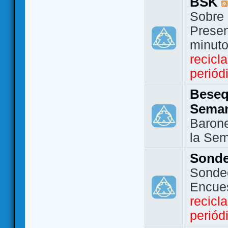
BSK
Sobre 
Presen
minut
recicl
periód
Beseq
Sema
Barone
la Se
Sond
Sondeo
Encue
recicl
periód