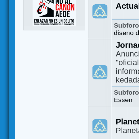
Actua
Subfor
diseño 
Jorna
Anunc
"ofici
inform
kedad
Subfor
Essen
Plane
Plane