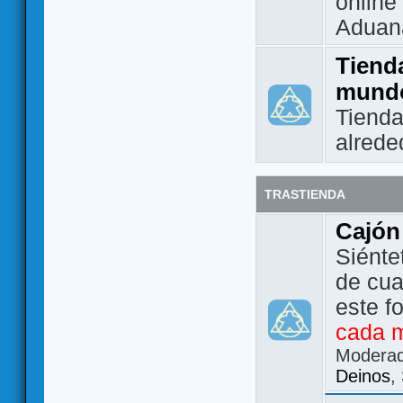
online 
Aduan
Tienda
mund
Tienda
alrede
TRASTIENDA
Cajón
Siénte
de cua
este f
cada 
Modera
Deinos
,