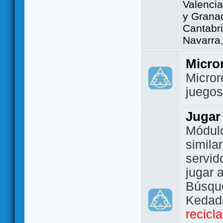
Valencia
y Grana
Cantabri
Navarra
Micro
Micror
juego
Jugar
Módulo
simila
servid
jugar 
Búsque
Kedada
recicl