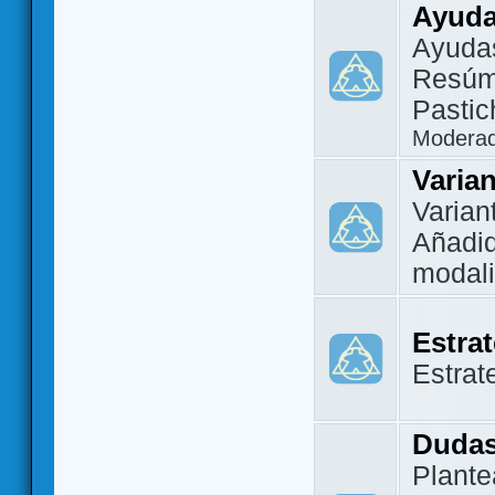
Ayuda
Ayuda
Resúm
Pastic
Modera
Varia
Varian
Añadi
modal
Estra
Estrat
Dudas
Plante