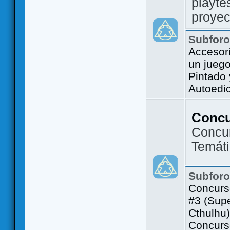
playte
proyec
Subfor
Accesor
un jueg
Pintado
Autoedi
Conc
Concu
Temát
Subfor
Concurs
#3 (Sup
Cthulhu)
Concurs