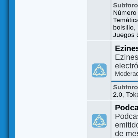
Subfor
Número 
Temátic
bolsillo
,
Juegos d
Ezine
Ezines
electr
Modera
Subfor
2.0
,
Tok
Podca
Podca
emitid
de me