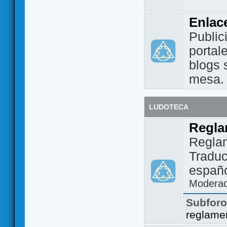
Enlac
Public
portal
blogs 
mesa.
LUDOTECA
Regla
Regla
Traduc
españo
Modera
Subfor
reglame