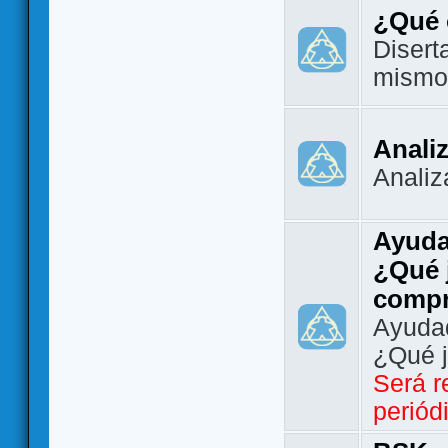
¿Qué 
Disert
mismo
Analiz
Analiz
Ayuda
¿Qué 
comp
Ayudad
¿Qué 
Será r
periód