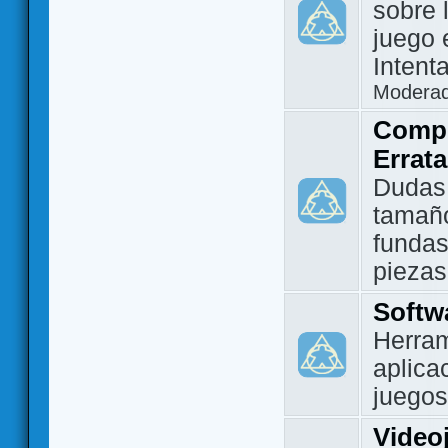
sobre 
juego 
Intent
Modera
Compo
Errat
Dudas
tamañ
fundas
piezas
Softw
Herram
aplica
juegos
Video