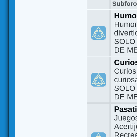
Subfor
Humo
Humor 
divert
SOLO
DE M
Curio
Curios
curios
SOLO
DE M
Pasat
Juegos
Acerti
Recrea