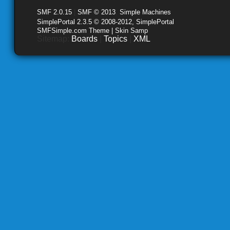
SMF 2.0.15
|
SMF © 2013
,
Simple Machines
SimplePortal 2.3.5 © 2008-2012, SimplePortal
SMFSimple.com Theme | Skin Samp
Sitemap:
Boards
|
Topics
|
XML