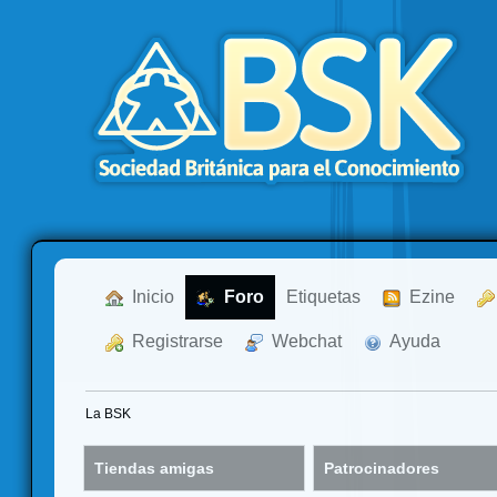
  Inicio
  Foro
Etiquetas
  Ezine
  Registrarse
  Webchat
  Ayuda
La BSK
Tiendas amigas
Patrocinadores