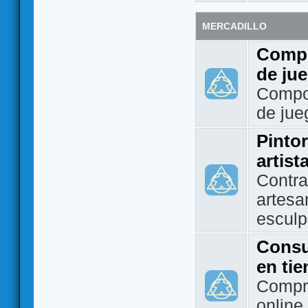
MERCADILLO
Compo
de ju
Compo
de jue
Pintor
artist
Contra
artesa
esculp
Consu
en ti
Compra
online 