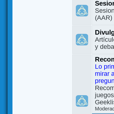
Sesio
Sesion
(AAR)
Divul
Artícu
y deba
Reco
Lo pri
mirar 
pregun
Recom
juegos
Geekli
Modera