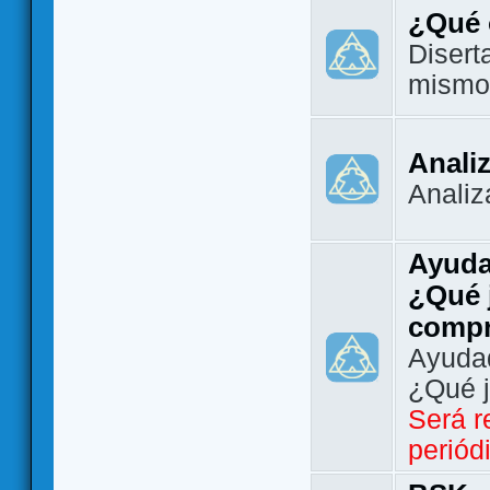
¿Qué 
Disert
mismo
Analiz
Analiz
Ayuda
¿Qué 
comp
Ayudad
¿Qué 
Será r
periód