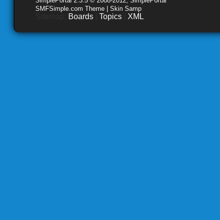
SimplePortal 2.3.5 © 2008-2012, SimplePortal
SMFSimple.com Theme | Skin Samp
Sitemap:
Boards
|
Topics
|
XML