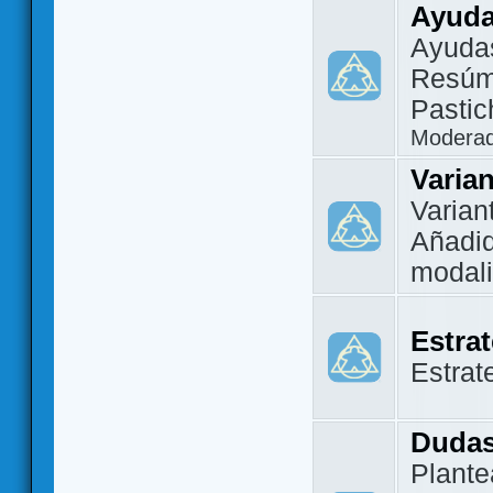
Ayuda
Ayuda
Resúm
Pastic
Modera
Varia
Varian
Añadi
modal
Estra
Estrat
Dudas
Plante