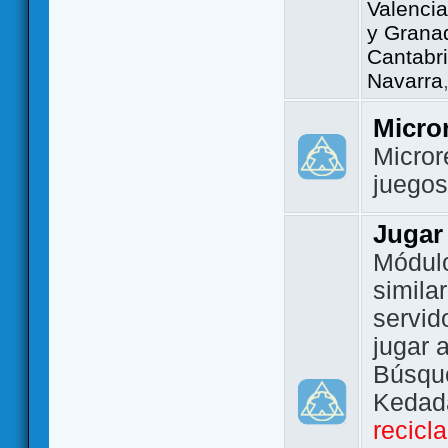
Valencia
y Grana
Cantabri
Navarra
Micro
Micror
juego
Jugar
Módulo
simila
servid
jugar 
Búsque
Kedada
recicl