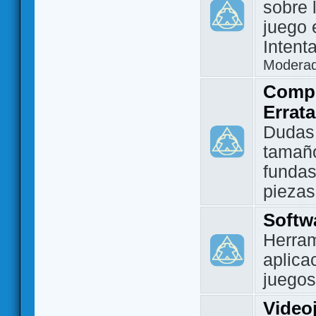
sobre 
juego 
Intent
Modera
Compo
Errat
Dudas
tamañ
fundas
piezas
Softw
Herram
aplica
juegos
Video