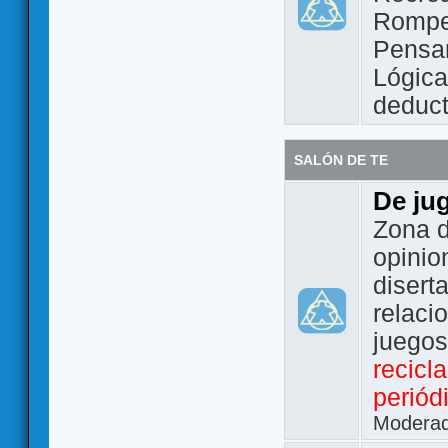
Rompe
Pensam
Lógic
deduct
SALÓN DE TE
De ju
Zona d
opinio
disert
relaci
juego
recicl
periód
Modera