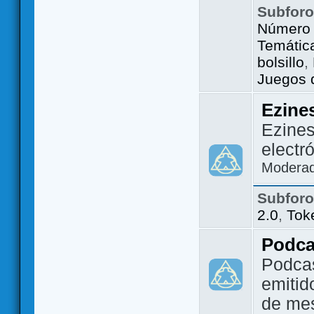
Subfor
Número 
Temátic
bolsillo
,
Juegos d
Ezine
Ezines
electr
Modera
Subfor
2.0
,
Tok
Podca
Podca
emitid
de me