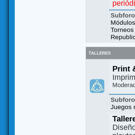
periód
Subfor
Módulos 
Torneos
Republi
TALLERES
Print 
Imprim
Modera
Subfor
Juegos 
Taller
Diseño