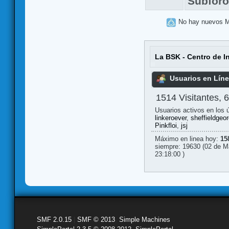
Subfor
No hay nuevos 
La BSK - Centro de I
Usuarios en Lín
1514 Visitantes, 
Usuarios activos en los 
linkeroever
,
sheffieldgeo
Pinkfloi
,
jsj
Máximo en linea hoy:
15
siempre: 19630 (02 de M
23:18:00 )
SMF 2.0.15
|
SMF © 2013
,
Simple Machines