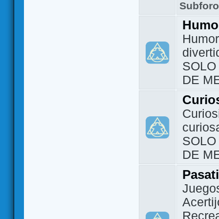
Subfor
Humo
Humor 
divert
SOLO
DE M
Curio
Curios
curios
SOLO
DE M
Pasat
Juegos
Acerti
Recrea