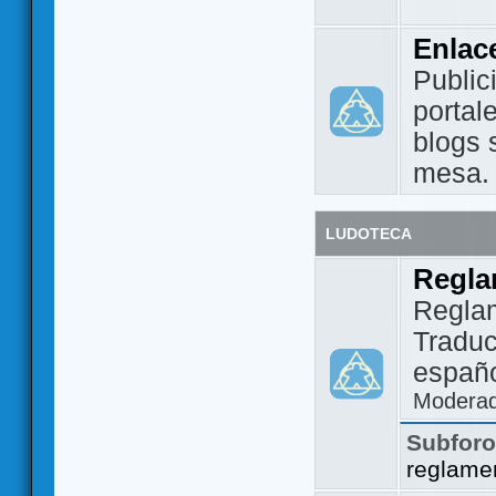
Enlac
Public
portal
blogs 
mesa.
LUDOTECA
Regla
Regla
Traduc
españo
Modera
Subfor
reglame