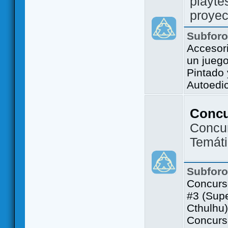
playte
proyec
Subfor
Accesor
un jueg
Pintado
Autoedi
Conc
Concu
Temát
Subfor
Concurs
#3 (Sup
Cthulhu)
Concurs