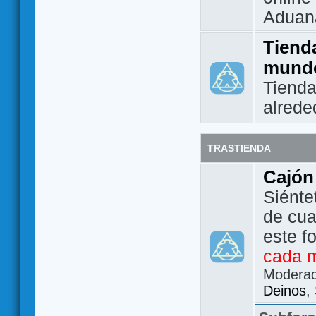
Aduan
Tienda
mund
Tienda
alrede
TRASTIENDA
Cajón
Siénte
de cua
este f
cada 
Modera
Deinos
,