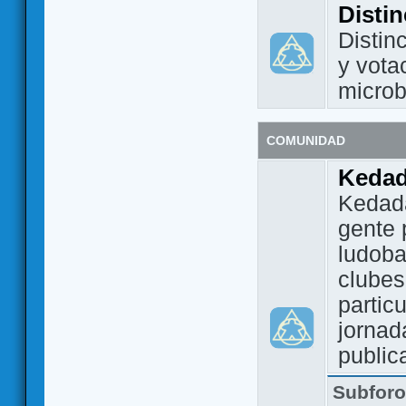
Disti
Distin
y vota
micro
COMUNIDAD
Keda
Kedada
gente 
ludoba
clubes
partic
jornad
public
Subfor