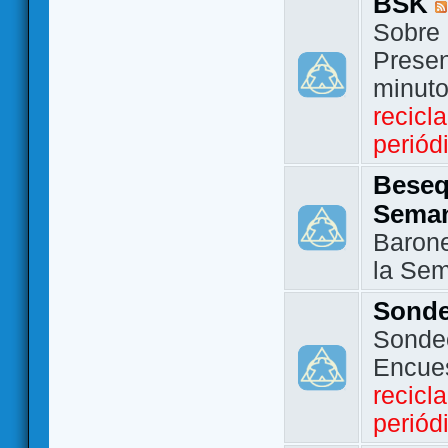
BSK
Sobre 
Presen
minut
recicl
periód
Beseq
Sema
Barone
la Se
Sond
Sondeo
Encue
recicl
periód