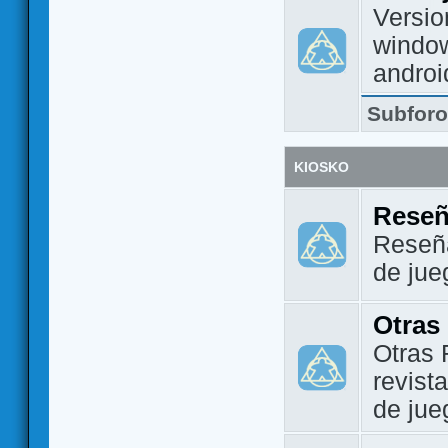
Versio
window
androi
Subfor
KIOSKO
Reseñ
Reseña
de jue
Otras
Otras 
revist
de jue