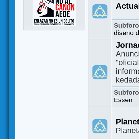
Actua
Subfor
diseño 
Jorna
Anunc
"ofici
inform
kedad
Subfor
Essen
Plane
Plane