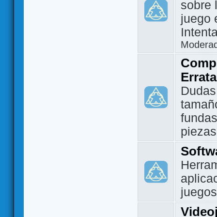
sobre 
juego 
Intent
Modera
Compo
Errat
Dudas
tamañ
fundas
piezas
Softw
Herram
aplica
juegos
Video