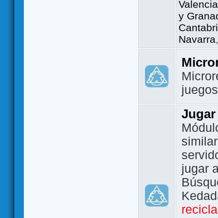
Valencia
y Grana
Cantabri
Navarra
Micro
Micror
juego
Jugar
Módulo
simila
servid
jugar 
Búsque
Kedada
recicl