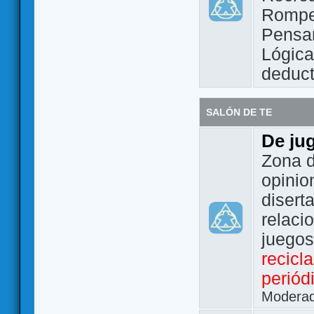
Rompe
Pensam
Lógic
deduct
SALÓN DE TE
De ju
Zona d
opinio
disert
relaci
juego
recicl
periód
Modera