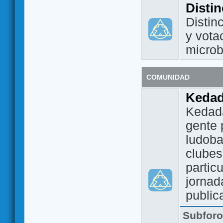
Disti
Distin
y vota
micro
COMUNIDAD
Keda
Kedada
gente 
ludoba
clubes
partic
jornad
public
Subfor