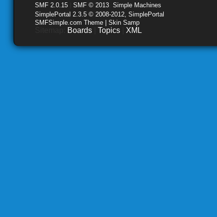
SMF 2.0.15
|
SMF © 2013
,
Simple Machines
SimplePortal 2.3.5 © 2008-2012, SimplePortal
SMFSimple.com Theme | Skin Samp
Sitemap:
Boards
|
Topics
|
XML