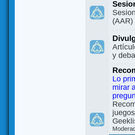
Sesio
Sesion
(AAR)
Divul
Artícu
y deba
Reco
Lo pri
mirar 
pregun
Recom
juegos
Geekli
Modera