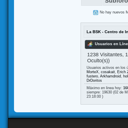
Subfor
No hay nuevos 
La BSK - Centro de I
Usuarios en Lín
1238 Visitantes, 
Oculto(s))
Usuarios activos en los 
MorteX
,
cosakait
,
Erich 
fustero
,
Arkhamdroid
,
ho
DrDoritos
Máximo en linea hoy:
16
siempre: 19630 (02 de M
23:18:00 )