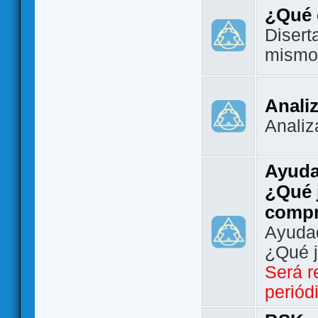
¿Qué 
Disert
mismo
Analiz
Analiz
Ayuda
¿Qué 
comp
Ayudad
¿Qué 
Será r
periód