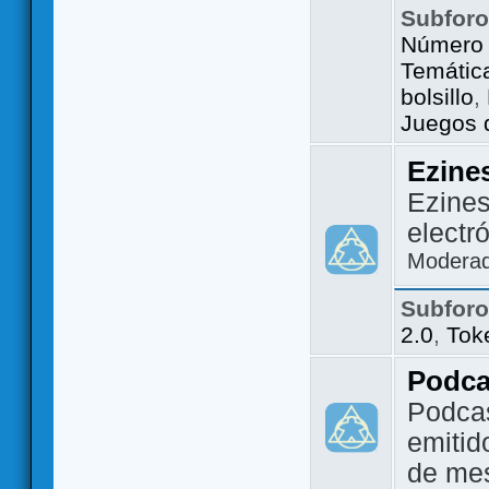
Subfor
Número 
Temátic
bolsillo
,
Juegos d
Ezine
Ezines
electr
Modera
Subfor
2.0
,
Tok
Podca
Podca
emitid
de me