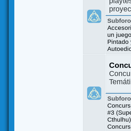
playte
proyec
Subfor
Accesor
un jueg
Pintado
Autoedi
Conc
Concu
Temát
Subfor
Concurs
#3 (Sup
Cthulhu)
Concurs