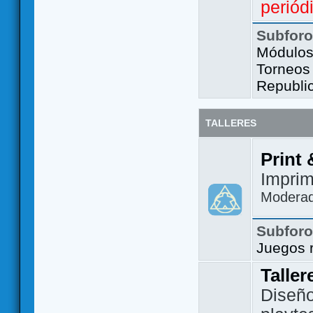
periód
Subfor
Módulos 
Torneos
Republi
TALLERES
Print 
Imprim
Modera
Subfor
Juegos 
Taller
Diseño