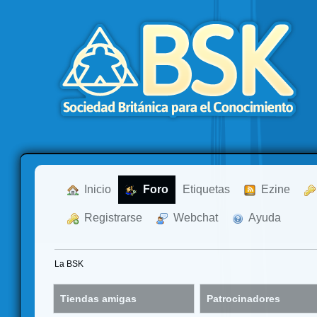
  Inicio
  Foro
Etiquetas
  Ezine
  Registrarse
  Webchat
  Ayuda
La BSK
Tiendas amigas
Patrocinadores