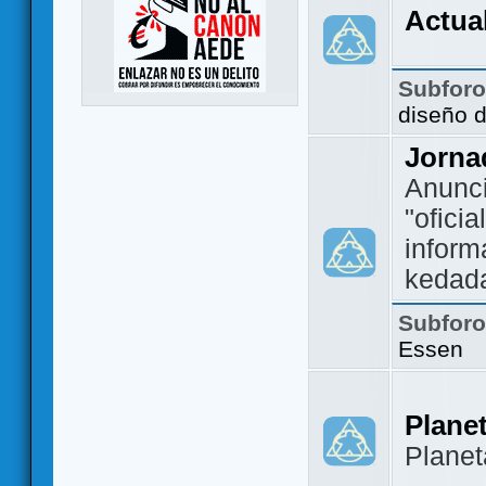
Actua
Subfor
diseño 
Jorna
Anunc
"ofici
inform
kedad
Subfor
Essen
Plane
Plane