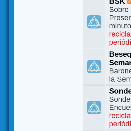
BSK
Sobre 
Presen
minut
recicl
periód
Beseq
Sema
Barone
la Se
Sond
Sondeo
Encue
recicl
periód