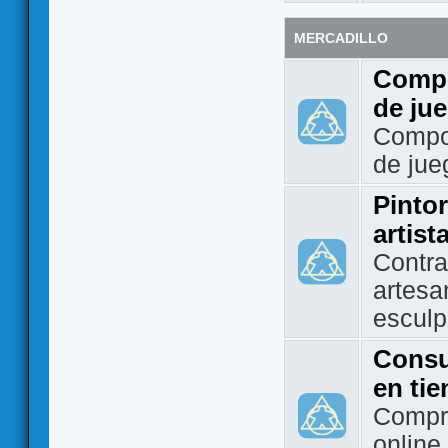
MERCADILLO
Compo
de ju
Compo
de jue
Pintor
artist
Contra
artesa
esculp
Consu
en ti
Compra
online 