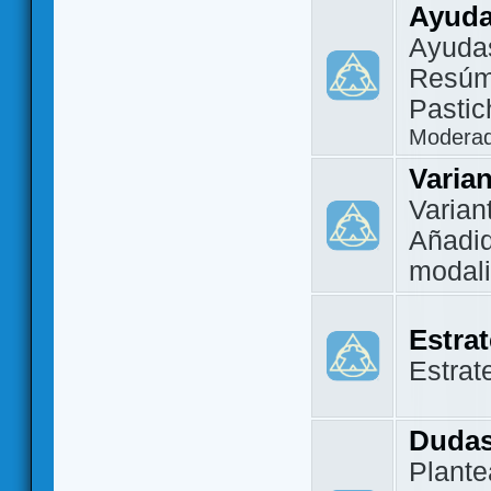
Ayuda
Ayuda
Resúm
Pastic
Modera
Varia
Varian
Añadi
modal
Estra
Estrat
Dudas
Plante