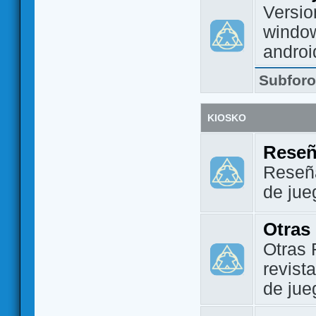
Versio
window
androi
Subfor
KIOSKO
Reseñ
Reseña
de jue
Otras
Otras 
revist
de jue