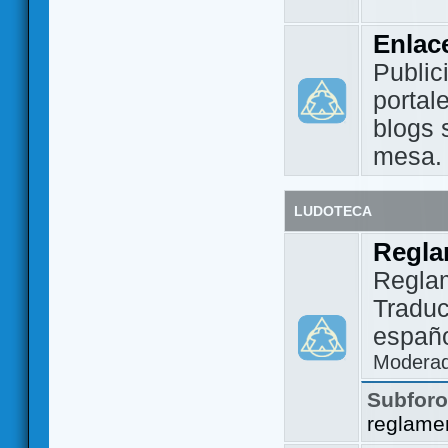
Enlac
Public
portal
blogs 
mesa.
LUDOTECA
Regla
Regla
Traduc
españo
Modera
Subfor
reglame