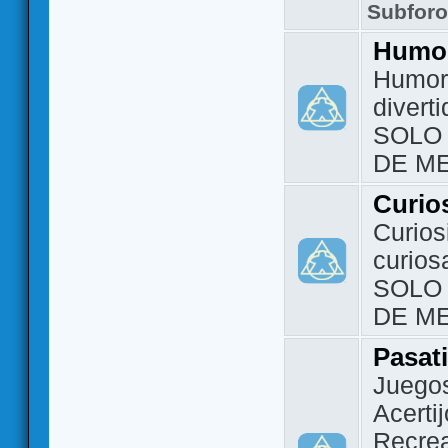
Subfor
Humo
Humor 
divert
SOLO
DE M
Curio
Curios
curios
SOLO
DE M
Pasat
Juegos
Acerti
Recrea