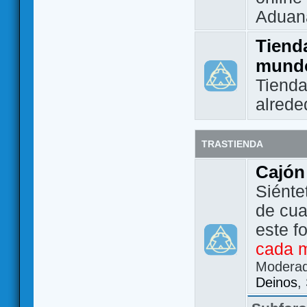
Aduan
Tienda
mund
Tienda
alrede
TRASTIENDA
Cajón
Siénte
de cua
este f
cada 
Modera
Deinos
,