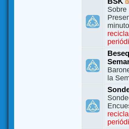
BSK
Sobre 
Presen
minut
recicl
periód
Beseq
Sema
Barone
la Se
Sond
Sondeo
Encue
recicl
periód