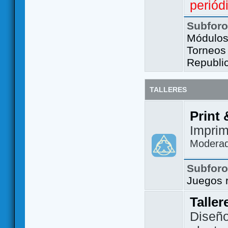
periód
Subfor
Módulos 
Torneos
Republi
TALLERES
Print 
Imprim
Modera
Subfor
Juegos 
Taller
Diseño