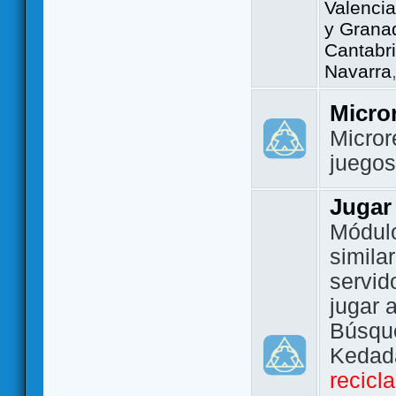
Valencia
y Grana
Cantabri
Navarra
Micro
Micror
juego
Jugar
Módulo
simila
servid
jugar 
Búsque
Kedada
recicl