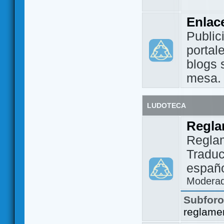
Enlac
Public
portal
blogs 
mesa.
LUDOTECA
Regla
Regla
Traduc
españo
Modera
Subfor
reglame