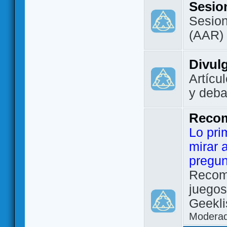
Sesio
Sesion
(AAR)
Divul
Artícu
y deba
Reco
Lo pri
mirar 
pregun
Recom
juegos
Geekli
Modera