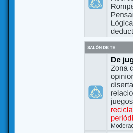
Rompe
Pensam
Lógic
deduct
SALÓN DE TE
De ju
Zona d
opinio
disert
relaci
juego
recicl
periód
Modera