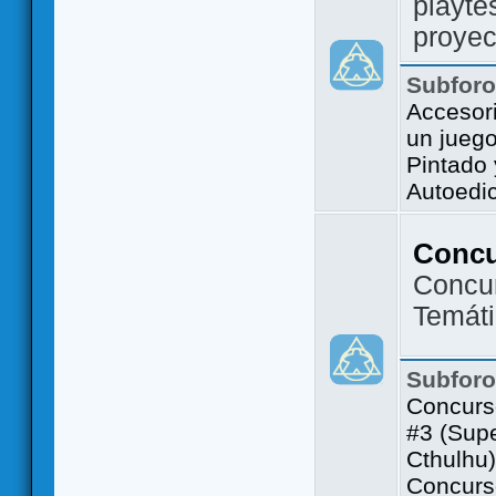
playte
proyec
Subfor
Accesor
un jueg
Pintado
Autoedi
Conc
Concu
Temát
Subfor
Concurs
#3 (Sup
Cthulhu)
Concurs