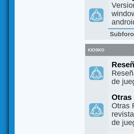
Versio
window
androi
Subfor
KIOSKO
Reseñ
Reseña
de jue
Otras
Otras 
revist
de jue