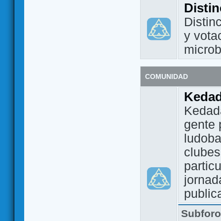
Disti
Distin
y vota
micro
COMUNIDAD
Keda
Kedada
gente 
ludoba
clubes
partic
jornad
public
Subfor