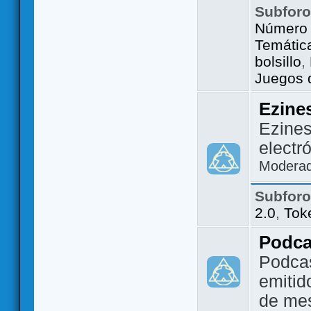
Subfor
Número 
Temátic
bolsillo
,
Juegos d
Ezine
Ezines
electr
Modera
Subfor
2.0
,
Tok
Podca
Podca
emitid
de me