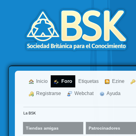
  Inicio
  Foro
Etiquetas
  Ezine
  Registrarse
  Webchat
  Ayuda
La BSK
Tiendas amigas
Patrocinadores