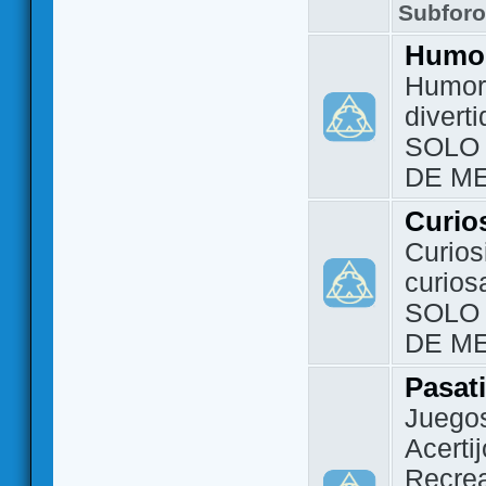
Subfor
Humo
Humor 
divert
SOLO
DE M
Curio
Curios
curios
SOLO
DE M
Pasat
Juegos
Acerti
Recrea