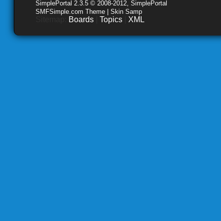
SimplePortal 2.3.5 © 2008-2012, SimplePortal
SMFSimple.com Theme | Skin Samp
Sitemap:
Boards
|
Topics
|
XML