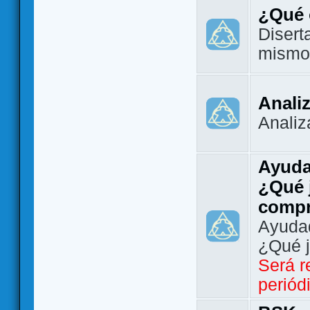
¿Qué 
Disert
mismo
Analiz
Analiz
Ayuda
¿Qué 
comp
Ayudad
¿Qué 
Será r
periód