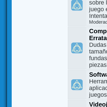
sobre 
juego 
Intent
Modera
Compo
Errat
Dudas
tamañ
fundas
piezas
Softw
Herram
aplica
juegos
Video