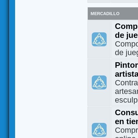
MERCADILLO
Compo
de ju
Compo
de jue
Pintor
artist
Contra
artesa
esculp
Consu
en ti
Compra