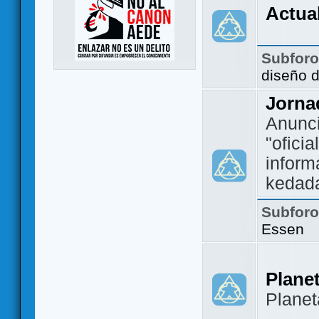
Actua
Subfor
diseño 
Jorna
Anunc
"ofici
inform
kedad
Subfor
Essen
Plane
Plane