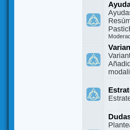
Ayuda
Ayuda
Resúm
Pastic
Modera
Varia
Varian
Añadi
modal
Estra
Estrat
Dudas
Plante