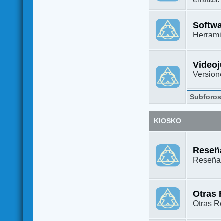
Softw
Herrami
Video
Versione
Subforo
KIOSKO
Reseña
Reseñas
Otras
Otras Re