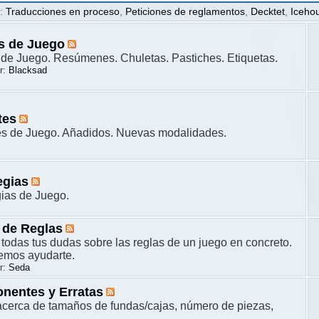
s
:
Traducciones en proceso
,
Peticiones de reglamentos
,
Decktet
,
Iceho
s de Juego
de Juego. Resúmenes. Chuletas. Pastiches. Etiquetas.
r:
Blacksad
tes
es de Juego. Añadidos. Nuevas modalidades.
egias
gias de Juego.
 de Reglas
 todas tus dudas sobre las reglas de un juego en concreto.
remos ayudarte.
r:
Seda
nentes y Erratas
cerca de tamaños de fundas/cajas, número de piezas,