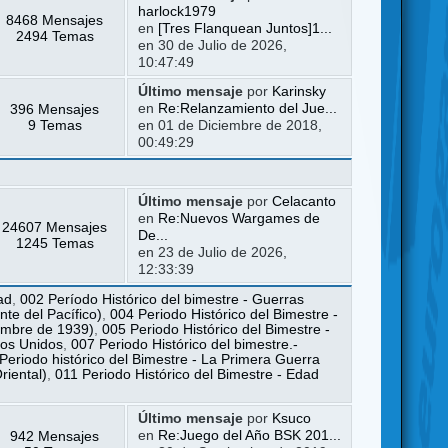
harlock1979
8468 Mensajes
en
[Tres Flanquean Juntos]1...
2494 Temas
en 30 de Julio de 2026,
10:47:49
Último mensaje
por
Karinsky
396 Mensajes
en
Re:Relanzamiento del Jue...
9 Temas
en 01 de Diciembre de 2018,
00:49:29
Último mensaje
por
Celacanto
en
Re:Nuevos Wargames de
24607 Mensajes
De...
1245 Temas
en 23 de Julio de 2026,
12:33:39
ad
,
002 Período Histórico del bimestre - Guerras
te del Pacífico)
,
004 Periodo Histórico del Bimestre -
iembre de 1939)
,
005 Periodo Histórico del Bimestre -
dos Unidos
,
007 Periodo Histórico del bimestre.-
Periodo histórico del Bimestre - La Primera Guerra
riental)
,
011 Periodo Histórico del Bimestre - Edad
Último mensaje
por
Ksuco
942 Mensajes
en
Re:Juego del Año BSK 201...