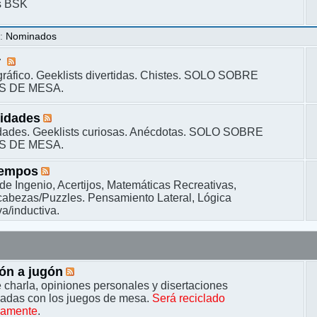
s BSK
s
:
Nominados
r
ráfico. Geeklists divertidas. Chistes. SOLO SOBRE
S DE MESA.
sidades
dades. Geeklists curiosas. Anécdotas. SOLO SOBRE
S DE MESA.
iempos
de Ingenio, Acertijos, Matemáticas Recreativas,
bezas/Puzzles. Pensamiento Lateral, Lógica
a/inductiva.
ón a jugón
 charla, opiniones personales y disertaciones
nadas con los juegos de mesa.
Será reciclado
camente
.