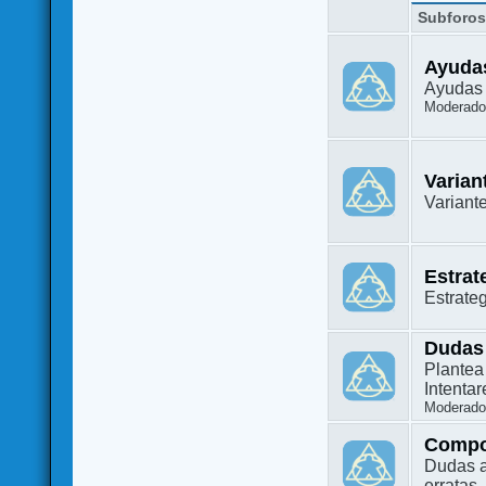
Subforo
Ayuda
Ayudas 
Moderado
Varian
Variant
Estrat
Estrate
Dudas
Plantea
Intenta
Moderado
Compo
Dudas a
erratas.