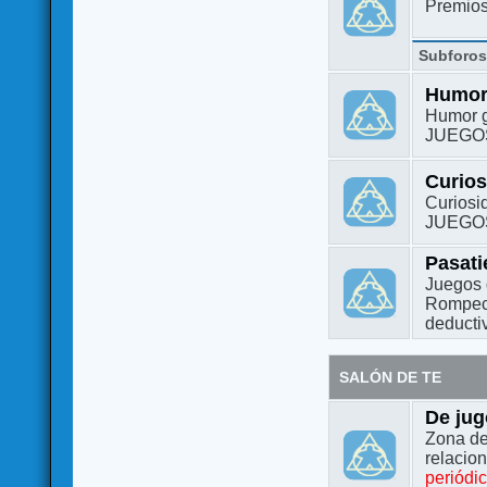
Premio
Subforo
Humo
Humor g
JUEGO
Curio
Curiosi
JUEGO
Pasat
Juegos 
Rompeca
deductiv
SALÓN DE TE
De jug
Zona de
relacio
periódi