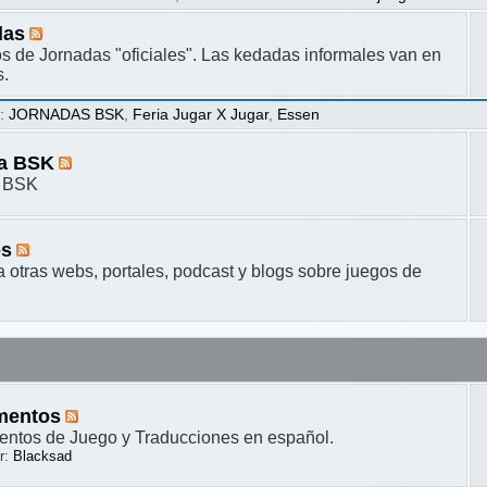
das
s de Jornadas "oficiales". Las kedadas informales van en
s.
s
:
JORNADAS BSK
,
Feria Jugar X Jugar
,
Essen
ta BSK
a BSK
es
a otras webs, portales, podcast y blogs sobre juegos de
mentos
ntos de Juego y Traducciones en español.
r:
Blacksad