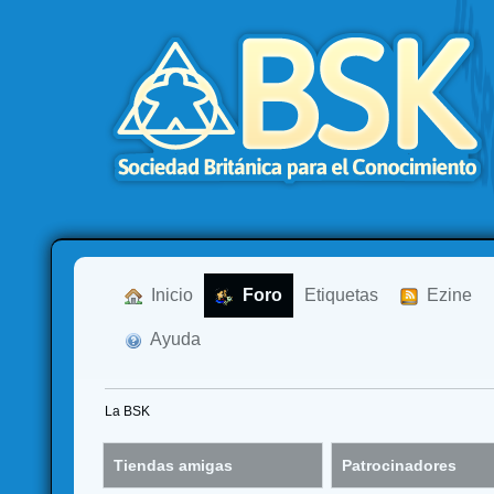
  Inicio
  Foro
Etiquetas
  Ezine
  Ayuda
La BSK
Tiendas amigas
Patrocinadores