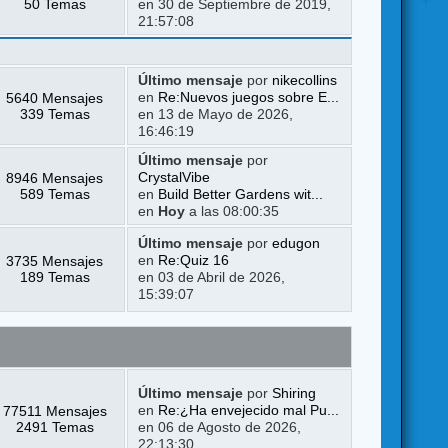
50 Temas
en 30 de Septiembre de 2019,
21:57:08
Último mensaje
por
nikecollins
5640 Mensajes
en
Re:Nuevos juegos sobre E...
339 Temas
en 13 de Mayo de 2026,
16:46:19
Último mensaje
por
8946 Mensajes
CrystalVibe
589 Temas
en
Build Better Gardens wit...
en
Hoy
a las 08:00:35
Último mensaje
por
edugon
3735 Mensajes
en
Re:Quiz 16
189 Temas
en 03 de Abril de 2026,
15:39:07
Último mensaje
por
Shiring
77511 Mensajes
en
Re:¿Ha envejecido mal Pu...
2491 Temas
en 06 de Agosto de 2026,
22:13:30