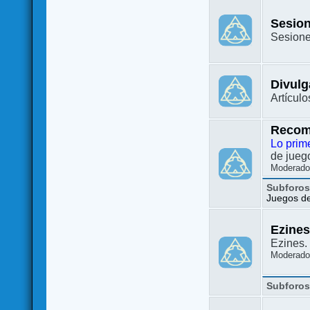
Sesion
Sesione
Divulg
Artículo
Recom
Lo prim
de juego
Moderado
Subforo
Juegos de 
Ezine
Ezines. 
Moderado
Subforo