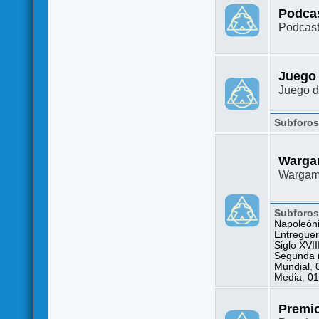
Podca
Podcast
Juego
Juego d
Subforo
Warga
Wargame
Subforo
Napoleón
Entreguer
Siglo XVII
Segunda m
Mundial
,
Media
,
01
Premi