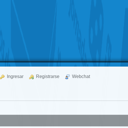
  Ingresar
  Registrarse
  Webchat