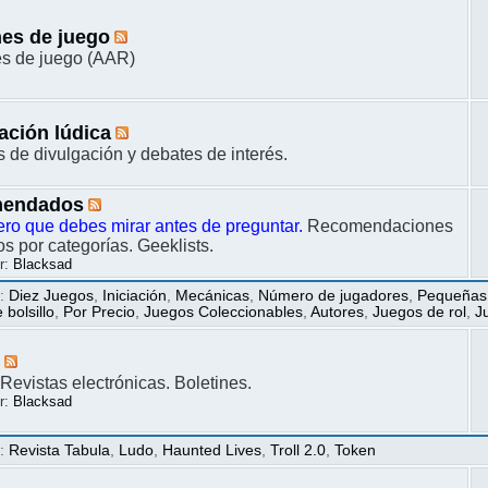
es de juego
s de juego (AAR)
ación lúdica
s de divulgación y debates de interés.
endados
ero que debes mirar antes de preguntar.
Recomendaciones
s por categorías. Geeklists.
r:
Blacksad
s
:
Diez Juegos
,
Iniciación
,
Mecánicas
,
Número de jugadores
,
Pequeñas
bolsillo
,
Por Precio
,
Juegos Coleccionables
,
Autores
,
Juegos de rol
,
J
s
Revistas electrónicas. Boletines.
r:
Blacksad
s
:
Revista Tabula
,
Ludo
,
Haunted Lives
,
Troll 2.0
,
Token