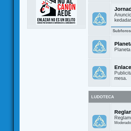
Jorna
Anuncio
kedada
Subforo
Plane
Planet
Enlac
Publicit
mesa.
LUDOTECA
Regla
Reglame
Moderado