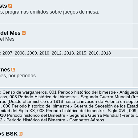
sts
s, programas emitidos sobre juegos de mesa.
 del Mes
el Mes
s
:
2007
,
2008
,
2009
,
2010
,
2012
,
2013
,
2015
,
2016
,
2018
mes
s, por periodos
s
:
Censo de wargameros
,
001 Periodo histórico del bimestre - Antigüed
icas
,
003 Periodo Histórico del bimestre - Segunda Guerra Mundial (fren
ras (Desde el armisticio de 1918 hasta la invasión de Polonia en sept
I
,
006 Periodo historico del bimestre.- Guerra de Secesión de los Esta
itad del Siglo XX
,
008 Periodo histórico del bimestre - Siglo XVII
,
009 
010 Periodo histórico del Bimestre - Segunda Guerra Mundial (Frente O
2 - Periodo Histórico del Bimestre - Combates Aéreos
os BSK