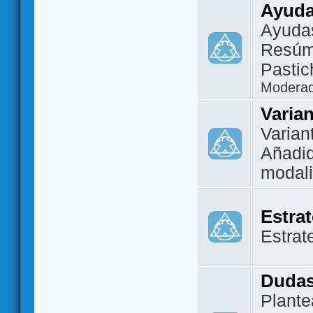
Ayuda
Ayuda
Resúm
Pastic
Modera
Varia
Varian
Añadi
modal
Estra
Estrat
Dudas
Plante