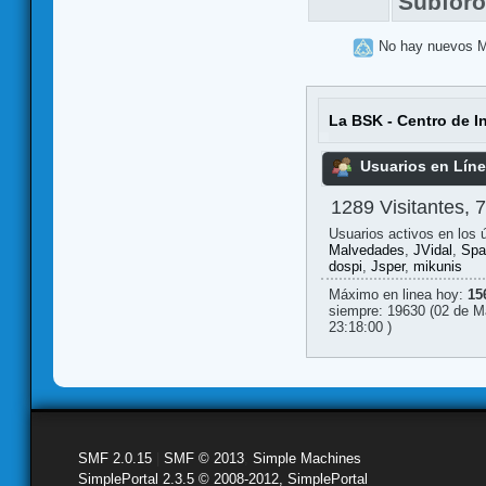
Subfor
No hay nuevos 
La BSK - Centro de I
Usuarios en Lín
1289 Visitantes, 
Usuarios activos en los 
Malvedades
,
JVidal
,
Spa
dospi
,
Jsper
,
mikunis
Máximo en linea hoy:
15
siempre: 19630 (02 de M
23:18:00 )
SMF 2.0.15
|
SMF © 2013
,
Simple Machines
SimplePortal 2.3.5 © 2008-2012, SimplePortal