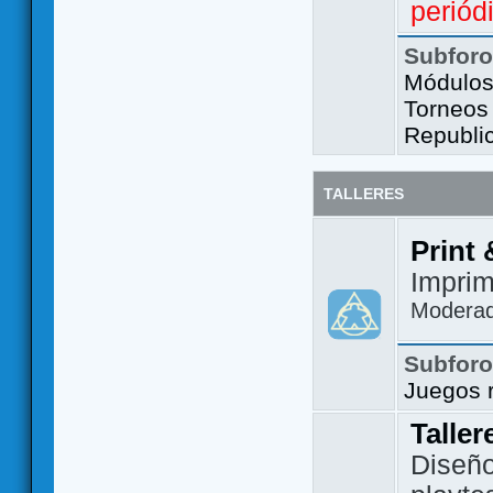
periód
Subfor
Módulos 
Torneos
Republi
TALLERES
Print 
Imprim
Modera
Subfor
Juegos 
Taller
Diseño