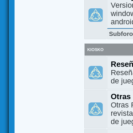
Versio
window
androi
Subfor
KIOSKO
Reseñ
Reseña
de jue
Otras
Otras 
revist
de jue