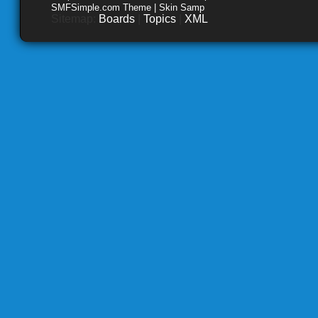
SMFSimple.com Theme | Skin Samp
Sitemap:
Boards
|
Topics
|
XML