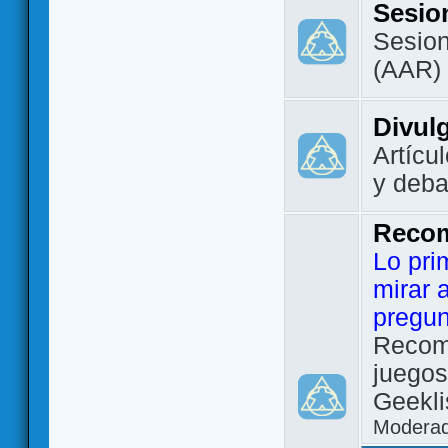
Sesio
Sesion
(AAR)
Divul
Artícu
y deba
Reco
Lo pri
mirar 
pregun
Recom
juegos
Geekli
Modera