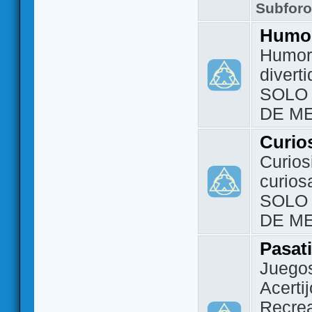
Subfor
Humo
Humor 
divert
SOLO
DE M
Curio
Curios
curios
SOLO
DE M
Pasat
Juegos
Acerti
Recrea