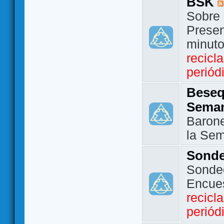
BSK
Sobre 
Presen
minut
recicl
periód
Beseq
Sema
Barone
la Se
Sond
Sondeo
Encue
recicl
periód