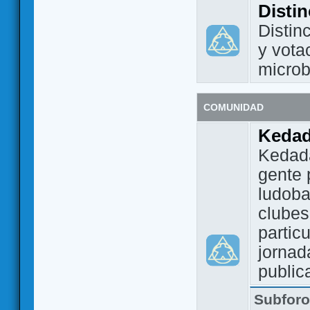
Disti
Distin
y vota
micro
COMUNIDAD
Keda
Kedada
gente 
ludoba
clubes
partic
jornad
public
Subfor