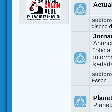
Actua
Subfor
diseño 
Jorna
Anunc
"ofici
inform
kedad
Subfor
Essen
Plane
Plane