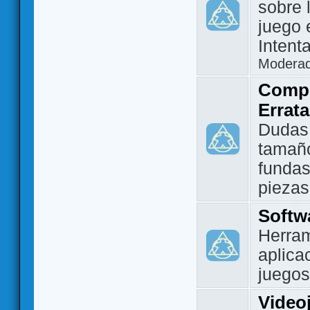
sobre 
juego 
Intent
Modera
Compo
Errat
Dudas
tamañ
fundas
piezas
Softw
Herram
aplica
juegos
Video