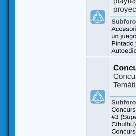
playte
proyec
Subfor
Accesor
un jueg
Pintado
Autoedi
Conc
Concu
Temát
Subfor
Concurs
#3 (Sup
Cthulhu)
Concurs