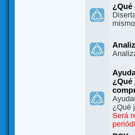
¿Qué 
Disert
mismo
Analiz
Analiz
Ayuda
¿Qué 
comp
Ayudad
¿Qué 
Será r
periód