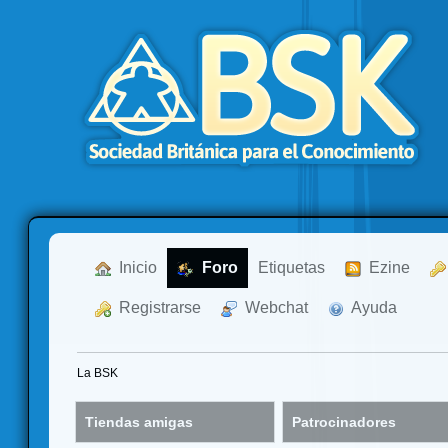
  Inicio
  Foro
Etiquetas
  Ezine
  Registrarse
  Webchat
  Ayuda
La BSK
Tiendas amigas
Patrocinadores