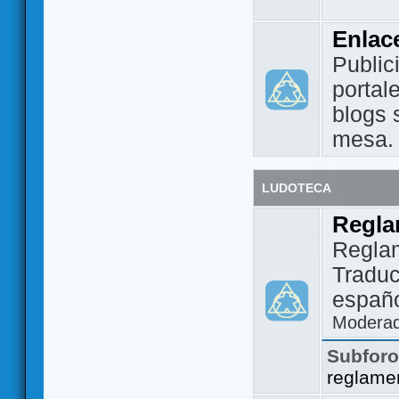
Enlac
Public
portal
blogs 
mesa.
LUDOTECA
Regla
Regla
Traduc
españo
Modera
Subfor
reglame