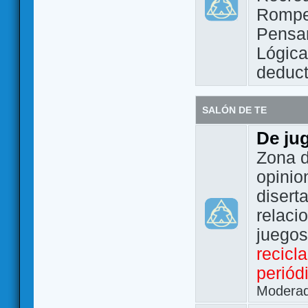
Rompe
Pensam
Lógic
deduct
SALÓN DE TE
De ju
Zona d
opinio
disert
relaci
juego
recicl
periód
Modera