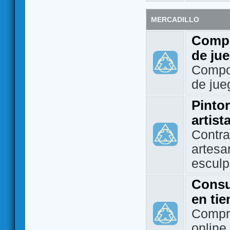
MERCADILLO
Compo
de ju
Compo
de jue
Pintor
artist
Contra
artesa
esculp
Consu
en ti
Compra
online 