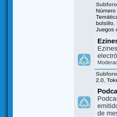
Subfor
Número 
Temátic
bolsillo
,
Juegos d
Ezine
Ezines
electr
Modera
Subfor
2.0
,
Tok
Podca
Podca
emitid
de me