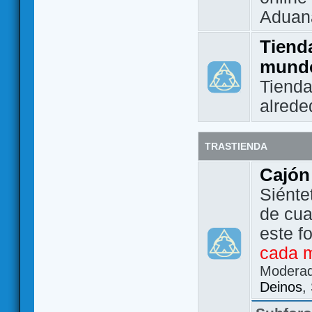
Aduan
Tienda
mund
Tienda
alrede
TRASTIENDA
Cajón
Siénte
de cua
este f
cada 
Modera
Deinos
,