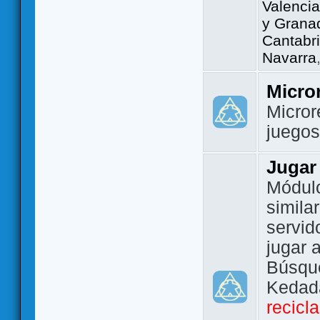
Valencia
y Grana
Cantabri
Navarra
Micro
Micror
juego
Jugar
Módulo
simila
servid
jugar 
Búsque
Kedada
recicl