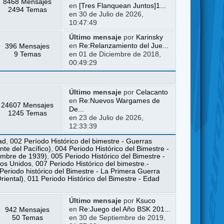
8468 Mensajes
en
[Tres Flanquean Juntos]1...
2494 Temas
en 30 de Julio de 2026,
10:47:49
Último mensaje
por
Karinsky
396 Mensajes
en
Re:Relanzamiento del Jue...
9 Temas
en 01 de Diciembre de 2018,
00:49:29
Último mensaje
por
Celacanto
en
Re:Nuevos Wargames de
24607 Mensajes
De...
1245 Temas
en 23 de Julio de 2026,
12:33:39
ad
,
002 Período Histórico del bimestre - Guerras
te del Pacífico)
,
004 Periodo Histórico del Bimestre -
iembre de 1939)
,
005 Periodo Histórico del Bimestre -
dos Unidos
,
007 Periodo Histórico del bimestre.-
Periodo histórico del Bimestre - La Primera Guerra
riental)
,
011 Periodo Histórico del Bimestre - Edad
Último mensaje
por
Ksuco
942 Mensajes
en
Re:Juego del Año BSK 201...
50 Temas
en 30 de Septiembre de 2019,