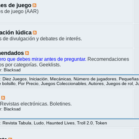
es de juego
s de juego (AAR)
ación lúdica
s de divulgación y debates de interés.
endados
ero que debes mirar antes de preguntar.
Recomendaciones
s por categorías. Geeklists.
r:
Blacksad
s
:
Diez Juegos
,
Iniciación
,
Mecánicas
,
Número de jugadores
,
Pequeñas
bolsillo
,
Por Precio
,
Juegos Coleccionables
,
Autores
,
Juegos de rol
,
J
s
Revistas electrónicas. Boletines.
r:
Blacksad
s
:
Revista Tabula
,
Ludo
,
Haunted Lives
,
Troll 2.0
,
Token