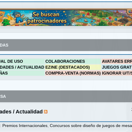
ADAS
AL DE USO
COLABORACIONES
AVATARES ER
DADES / ACTUALIDAD
EZINE (DESTACADOS)
JUEGOS GRAT
ÑAS
COMPRA-VENTA (NORMAS)
IGNORAR U/T/
NSA
des / Actualidad
s
:
Premios Internacionales
,
Concursos sobre diseño de juegos de mes