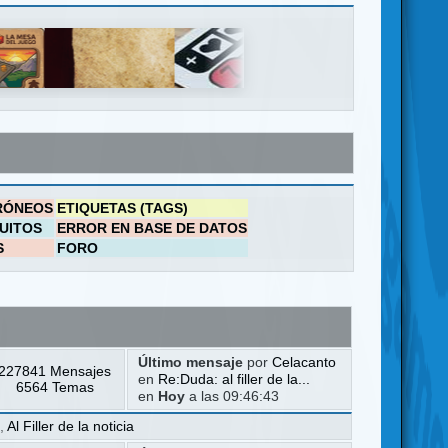
RÓNEOS
ETIQUETAS (TAGS)
UITOS
ERROR EN BASE DE DATOS
S
FORO
Último mensaje
por
Celacanto
227841 Mensajes
en
Re:Duda: al filler de la...
6564 Temas
en
Hoy
a las 09:46:43
a
,
Al Filler de la noticia