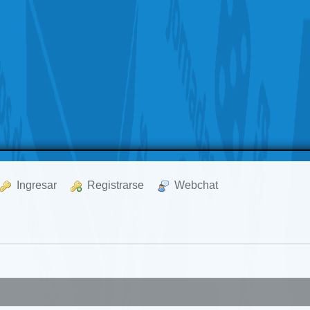
  Ingresar
  Registrarse
  Webchat