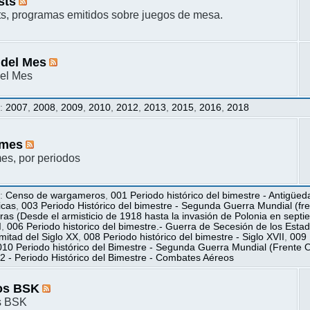
sts
s, programas emitidos sobre juegos de mesa.
 del Mes
el Mes
s
:
2007
,
2008
,
2009
,
2010
,
2012
,
2013
,
2015
,
2016
,
2018
mes
s, por periodos
s
:
Censo de wargameros
,
001 Periodo histórico del bimestre - Antigüed
icas
,
003 Periodo Histórico del bimestre - Segunda Guerra Mundial (fren
ras (Desde el armisticio de 1918 hasta la invasión de Polonia en sept
I
,
006 Periodo historico del bimestre.- Guerra de Secesión de los Esta
itad del Siglo XX
,
008 Periodo histórico del bimestre - Siglo XVII
,
009 
010 Periodo histórico del Bimestre - Segunda Guerra Mundial (Frente O
2 - Periodo Histórico del Bimestre - Combates Aéreos
os BSK
s BSK