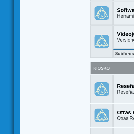
Softw
Herrami
Video
Versione
Subforo
KIOSKO
Reseña
Reseñas
Otras
Otras Re