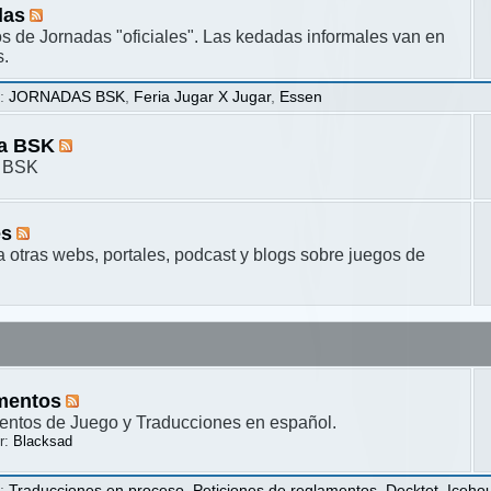
das
s de Jornadas "oficiales". Las kedadas informales van en
s.
s
:
JORNADAS BSK
,
Feria Jugar X Jugar
,
Essen
ta BSK
a BSK
es
a otras webs, portales, podcast y blogs sobre juegos de
mentos
ntos de Juego y Traducciones en español.
r:
Blacksad
s
:
Traducciones en proceso
,
Peticiones de reglamentos
,
Decktet
,
Iceho