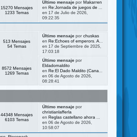
Último mensaje
por
Makarren
15270 Mensajes
en
Re:Jornada de juegos de ...
1233 Temas
en 17 de Julio de 2026,
09:22:35
Último mensaje
por
chuskas
513 Mensajes
en
Re:Echoes of emperors. A...
54 Temas
en 17 de Septiembre de 2025,
17:03:18
Último mensaje
por
Eldadomaldito
8572 Mensajes
en
Re:El Dado Maldito (Cana...
1269 Temas
en 06 de Agosto de 2026,
08:28:41
Último mensaje
por
christianlafferla
44348 Mensajes
en
Reglas castellano ahora ...
6103 Temas
en 06 de Agosto de 2026,
10:58:07
use
,
Piecepack