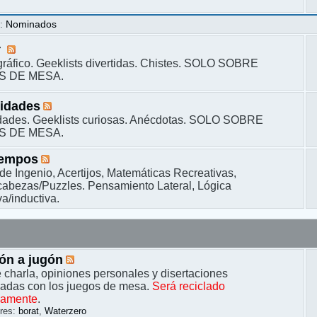
s
:
Nominados
r
ráfico. Geeklists divertidas. Chistes. SOLO SOBRE
S DE MESA.
sidades
dades. Geeklists curiosas. Anécdotas. SOLO SOBRE
S DE MESA.
iempos
de Ingenio, Acertijos, Matemáticas Recreativas,
bezas/Puzzles. Pensamiento Lateral, Lógica
a/inductiva.
ón a jugón
 charla, opiniones personales y disertaciones
nadas con los juegos de mesa.
Será reciclado
camente
.
res:
borat
,
Waterzero