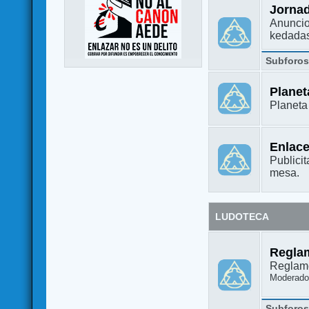
Jorna
Anuncio
kedada
Subforo
Plane
Planet
Enlac
Publicit
mesa.
LUDOTECA
Regla
Reglame
Moderado
Subforo