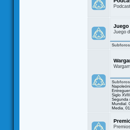
Podca
Podcast
Juego
Juego d
Subforo
Warga
Wargame
Subforo
Napoleón
Entreguer
Siglo XVII
Segunda m
Mundial
,
Media
,
01
Premi
Premio