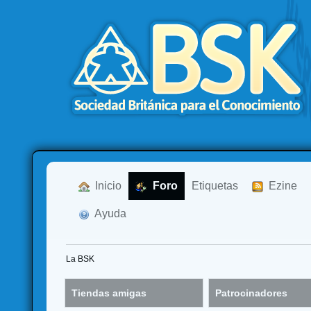
  Inicio
  Foro
Etiquetas
  Ezine
  Ayuda
La BSK
Tiendas amigas
Patrocinadores