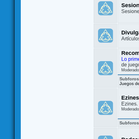
Sesion
Sesione
Divulg
Artículo
Recom
Lo prim
de juego
Moderado
Subforo
Juegos de 
Ezine
Ezines. 
Moderado
Subforo