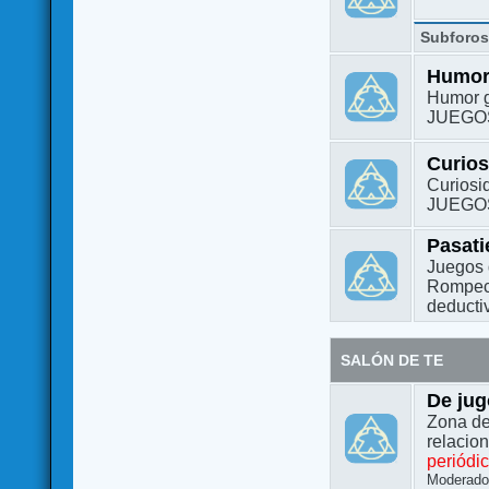
Subforo
Humo
Humor g
JUEGO
Curio
Curiosi
JUEGO
Pasat
Juegos 
Rompeca
deductiv
SALÓN DE TE
De jug
Zona de
relacio
periódi
Moderado