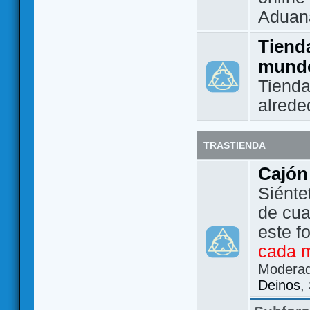
Aduan
Tienda
mund
Tienda
alrede
TRASTIENDA
Cajón
Siénte
de cua
este f
cada 
Modera
Deinos
,