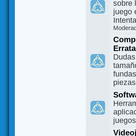
sobre 
juego 
Intent
Modera
Compo
Errat
Dudas
tamañ
fundas
piezas
Softw
Herram
aplica
juegos
Video