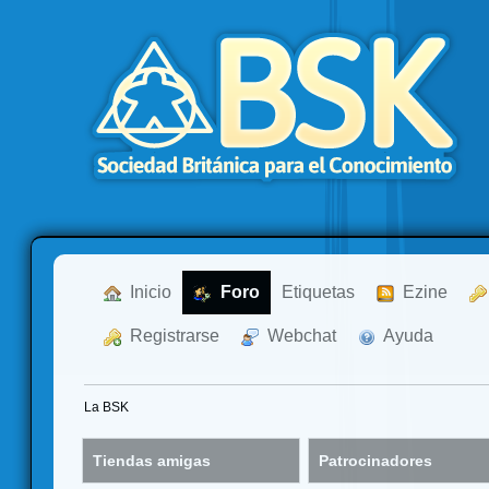
  Inicio
  Foro
Etiquetas
  Ezine
  Registrarse
  Webchat
  Ayuda
La BSK
Tiendas amigas
Patrocinadores