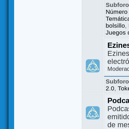
Subfor
Número 
Temátic
bolsillo
,
Juegos d
Ezine
Ezines
electr
Modera
Subfor
2.0
,
Tok
Podca
Podca
emitid
de me