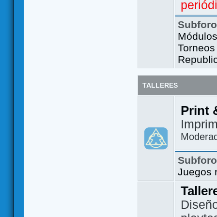
periód
Subfor
Módulos 
Torneos
Republi
TALLERES
Print 
Imprim
Modera
Subfor
Juegos 
Taller
Diseño