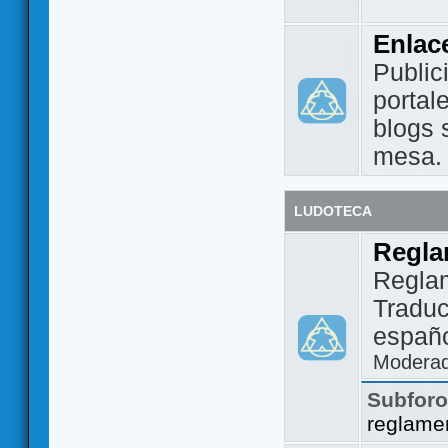
Enlac
Public
portal
blogs 
mesa.
LUDOTECA
Regla
Regla
Traduc
españo
Modera
Subfor
reglame