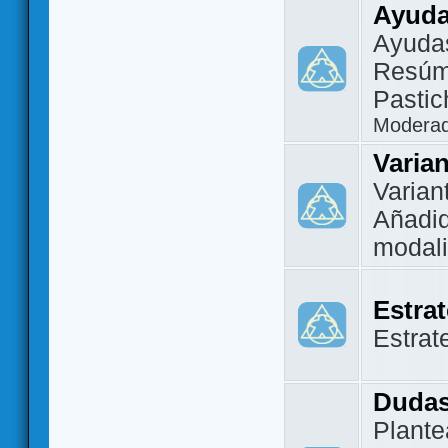
Ayuda
Ayuda
Resúm
Pastic
Modera
Varia
Varian
Añadi
modal
Estra
Estrat
Dudas
Plante