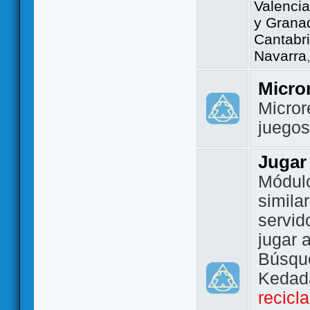
Valencia
y Grana
Cantabri
Navarra
Micro
Micror
juego
Jugar
Módulo
simila
servid
jugar 
Búsque
Kedada
recicl