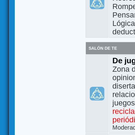
Rompe
Pensam
Lógic
deduct
SALÓN DE TE
De ju
Zona d
opinio
disert
relaci
juego
recicl
periód
Modera