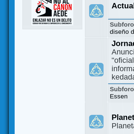
Actua
Subfor
diseño 
Jorna
Anunc
"ofici
inform
kedad
Subfor
Essen
Plane
Plane