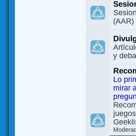
Sesio
Sesion
(AAR)
Divul
Artícu
y deba
Reco
Lo pri
mirar 
pregun
Recom
juegos
Geekli
Modera