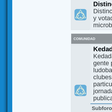
Disti
Distin
y vota
micro
COMUNIDAD
Keda
Kedada
gente 
ludoba
clubes
partic
jornad
public
Subfor