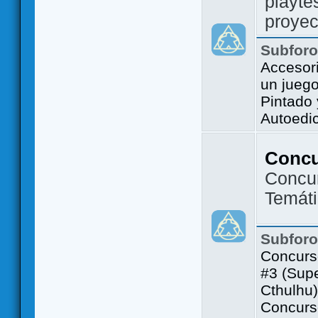
playte
proyec
Subfor
Accesor
un jueg
Pintado
Autoedi
Conc
Concu
Temát
Subfor
Concurs
#3 (Sup
Cthulhu)
Concurs