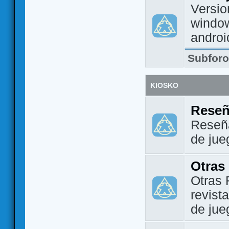
Versio
window
androi
Subfor
KIOSKO
Reseñ
Reseña
de jue
Otras
Otras 
revist
de jue