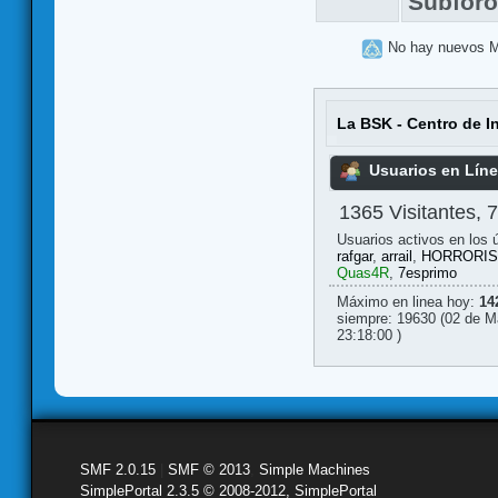
Subfor
No hay nuevos 
La BSK - Centro de I
Usuarios en Lín
1365 Visitantes, 
Usuarios activos en los 
rafgar
,
arrail
,
HORRORIS
Quas4R
,
7esprimo
Máximo en linea hoy:
14
siempre: 19630 (02 de M
23:18:00 )
SMF 2.0.15
|
SMF © 2013
,
Simple Machines
SimplePortal 2.3.5 © 2008-2012, SimplePortal