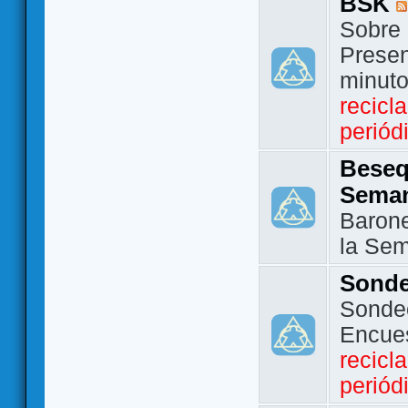
BSK
Sobre 
Presen
minut
recicl
periód
Beseq
Sema
Barone
la Se
Sond
Sondeo
Encue
recicl
periód