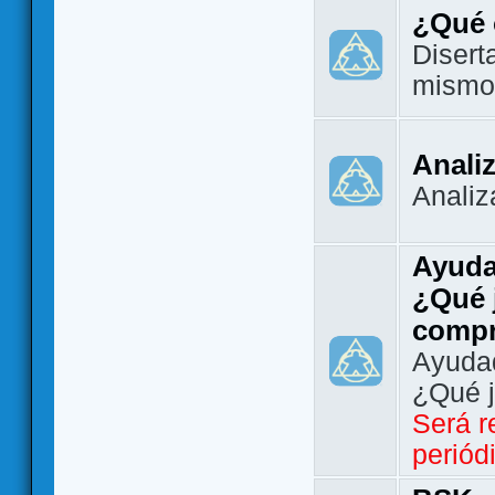
¿Qué 
Disert
mismo
Analiz
Analiz
Ayuda
¿Qué 
comp
Ayudad
¿Qué 
Será r
periód