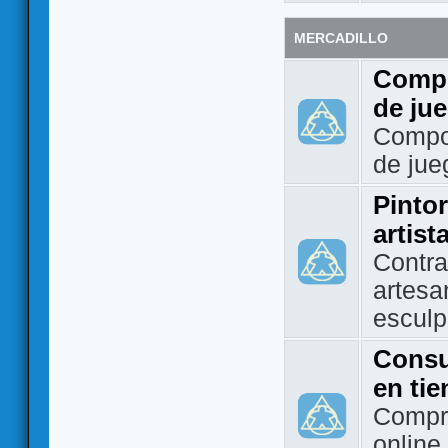
MERCADILLO
Compo
de ju
Compo
de jue
Pintor
artist
Contra
artesa
esculp
Consu
en ti
Compra
online 