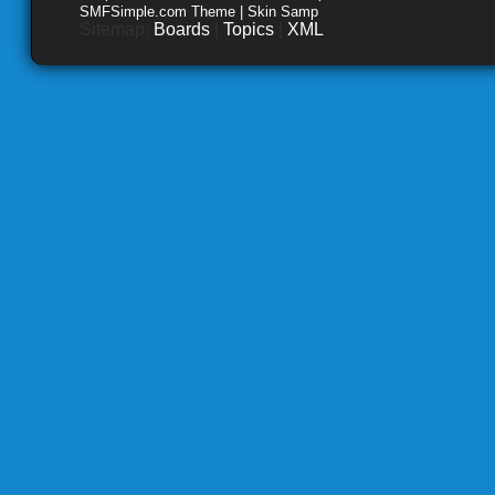
SMFSimple.com Theme | Skin Samp
Sitemap:
Boards
|
Topics
|
XML