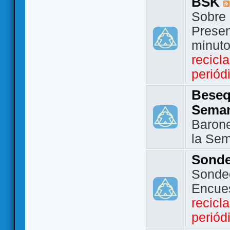
BSK
Sobre 
Presen
minut
recicl
periód
Beseq
Sema
Barone
la Se
Sond
Sondeo
Encue
recicl
periód