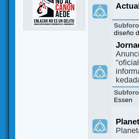
Actua
Subfor
diseño 
Jorna
Anunc
"ofici
inform
kedad
Subfor
Essen
Plane
Plane