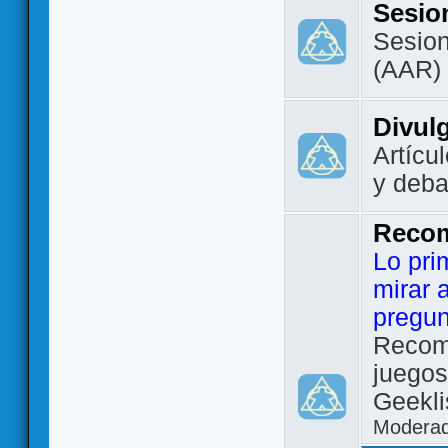
Sesio
Sesion
(AAR)
Divul
Artícu
y deba
Reco
Lo pri
mirar 
pregun
Recom
juegos
Geekli
Modera