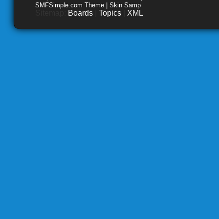
SMFSimple.com Theme | Skin Samp
Sitemap:
Boards
|
Topics
|
XML