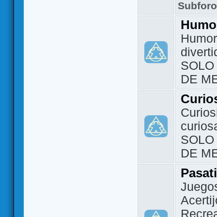
Subfor
Humo
Humor 
divert
SOLO
DE M
Curio
Curios
curios
SOLO
DE M
Pasat
Juegos
Acerti
Recrea