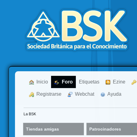
  Inicio
  Foro
Etiquetas
  Ezine
  Registrarse
  Webchat
  Ayuda
La BSK
Tiendas amigas
Patrocinadores