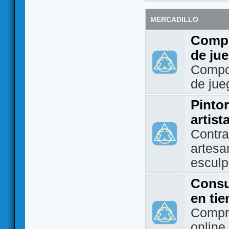
MERCADILLO
Compo
de ju
Compo
de jue
Pintor
artist
Contra
artesa
esculp
Consu
en ti
Compra
online 