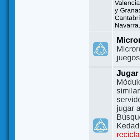
Valencia
y Grana
Cantabri
Navarra
Micro
Micror
juego
Jugar
Módulo
simila
servid
jugar 
Búsque
Kedada
recicl