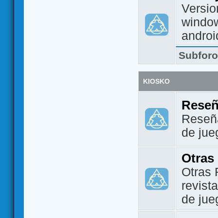
Versio
window
androi
Subfor
KIOSKO
Reseñ
Reseña
de jue
Otras
Otras 
revist
de jue