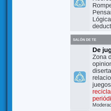
Rompe
Pensam
Lógic
deduct
SALÓN DE TE
De ju
Zona d
opinio
disert
relaci
juego
recicl
periód
Modera