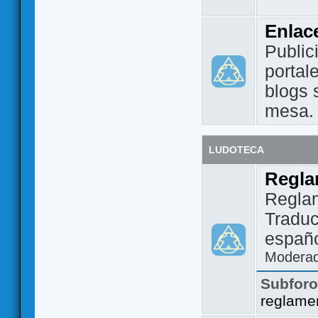
Enlac
Public
portal
blogs 
mesa.
LUDOTECA
Regla
Regla
Traduc
españo
Modera
Subfor
reglame