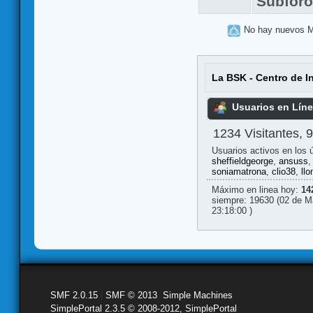
Subfor
No hay nuevos 
La BSK - Centro de I
Usuarios en Lín
1234 Visitantes, 
Usuarios activos en los 
sheffieldgeorge
,
ansuss
soniamatrona
,
clio38
,
ll
Máximo en linea hoy:
14
siempre: 19630 (02 de M
23:18:00 )
SMF 2.0.15
|
SMF © 2013
,
Simple Machines
SimplePortal 2.3.5 © 2008-2012, SimplePortal