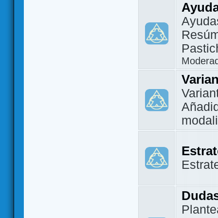
Ayuda
Ayuda
Resúm
Pastic
Modera
Varia
Varian
Añadi
modal
Estra
Estrat
Dudas
Plante