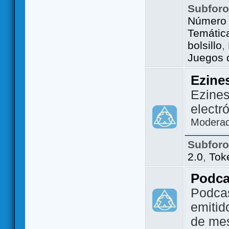
Subfor
Número 
Temátic
bolsillo
,
Juegos d
Ezine
Ezines
electr
Modera
Subfor
2.0
,
Tok
Podca
Podca
emitid
de me