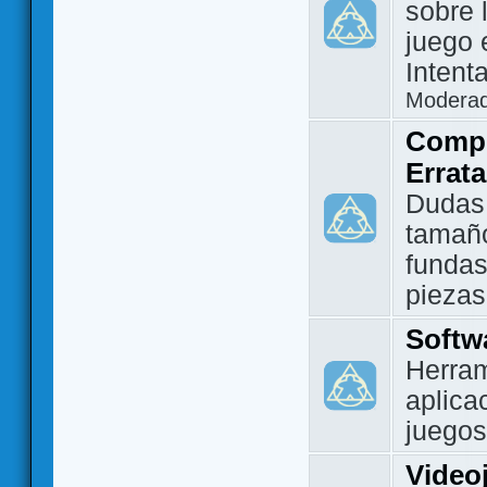
sobre 
juego 
Intent
Modera
Compo
Errat
Dudas
tamañ
fundas
piezas
Softw
Herram
aplica
juegos
Video