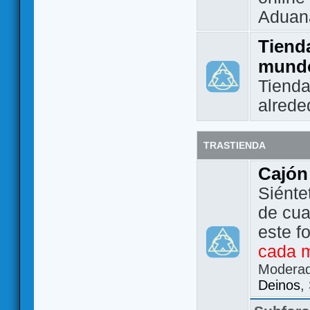
Aduan
Tienda
mund
Tienda
alrede
TRASTIENDA
Cajón
Siénte
de cua
este f
cada 
Modera
Deinos
,