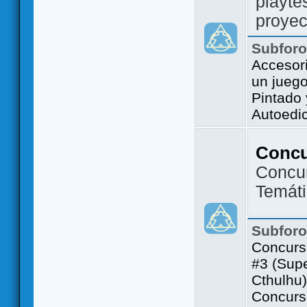
playte
proyec
Subfor
Accesor
un jueg
Pintado
Autoedi
Conc
Concu
Temát
Subfor
Concurs
#3 (Sup
Cthulhu)
Concurs