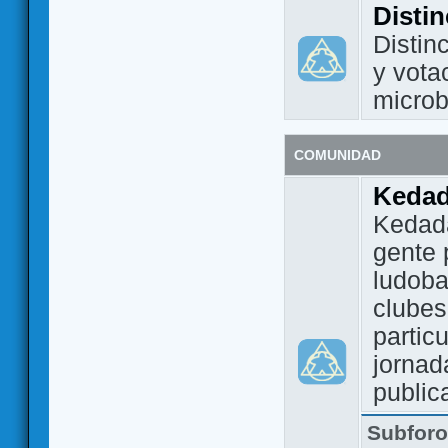
Disti
Distin
y vota
micro
COMUNIDAD
Keda
Kedada
gente 
ludoba
clubes
partic
jornad
public
Subfor