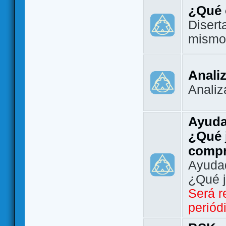
¿Qué 
Disert
mismo
Analiz
Analiz
Ayuda
¿Qué 
comp
Ayudad
¿Qué 
Será r
periód