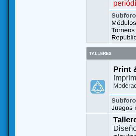
periód
Subfor
Módulos 
Torneos
Republi
TALLERES
Print 
Imprim
Modera
Subfor
Juegos 
Taller
Diseño