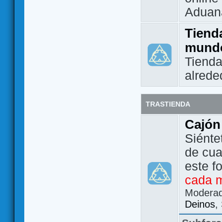
Aduan
Tienda
mund
Tienda
alrede
TRASTIENDA
Cajón
Siénte
de cua
este f
cada 
Modera
Deinos
,