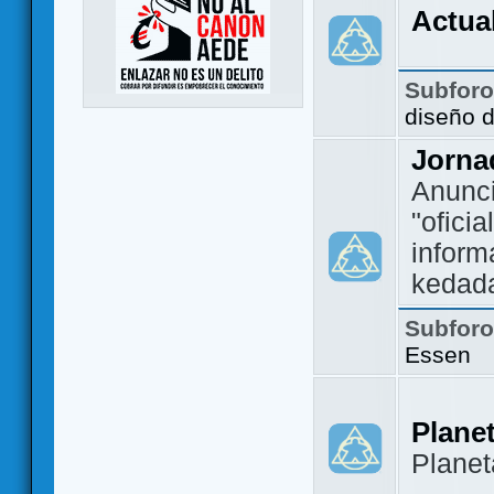
Actua
Subfor
diseño 
Jorna
Anunc
"ofici
inform
kedad
Subfor
Essen
Plane
Plane