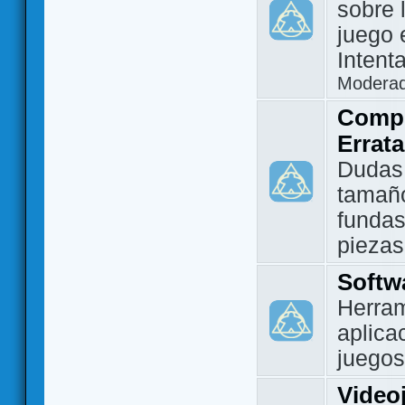
sobre 
juego 
Intent
Modera
Compo
Errat
Dudas
tamañ
fundas
piezas
Softw
Herram
aplica
juegos
Video