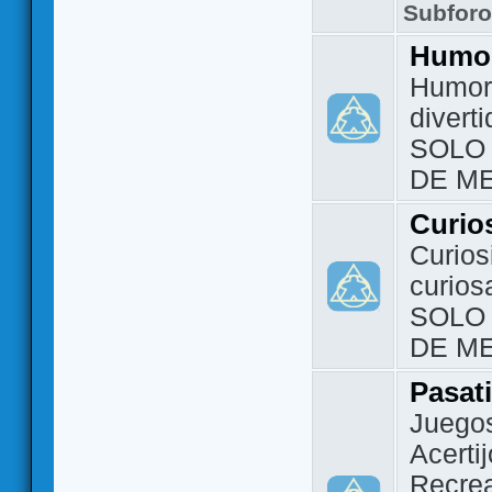
Subfor
Humo
Humor 
divert
SOLO
DE M
Curio
Curios
curios
SOLO
DE M
Pasat
Juegos
Acerti
Recrea