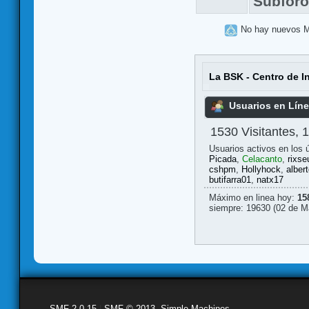
Subfor
No hay nuevos 
La BSK - Centro de I
Usuarios en Lín
1530 Visitantes, 
Usuarios activos en los 
Picada
,
Celacanto
,
rixse
cshpm
,
Hollyhock
,
albert
butifarra01
,
natx17
Máximo en linea hoy:
15
siempre: 19630 (02 de M
SMF 2.0.15
|
SMF © 2013
,
Simple Machines