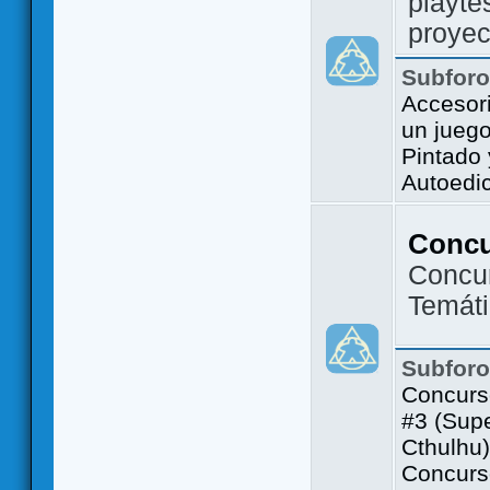
playte
proyec
Subfor
Accesor
un jueg
Pintado
Autoedi
Conc
Concu
Temát
Subfor
Concurs
#3 (Sup
Cthulhu)
Concurs