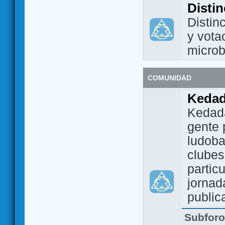
Disti
Distin
y vota
micro
COMUNIDAD
Keda
Kedada
gente 
ludoba
clubes
partic
jornad
public
Subfor