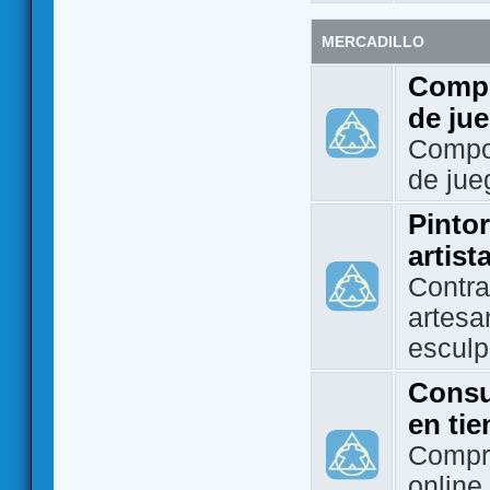
MERCADILLO
Compo
de ju
Compo
de jue
Pintor
artist
Contra
artesa
esculp
Consu
en ti
Compra
online 