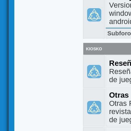
Versio
window
androi
Subfor
KIOSKO
Reseñ
Reseña
de jue
Otras
Otras 
revist
de jue