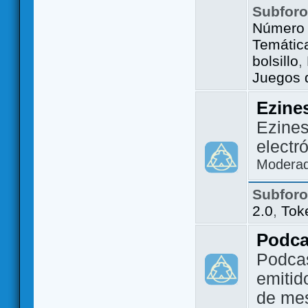
Subfor
Número 
Temátic
bolsillo
,
Juegos d
Ezine
Ezines
electr
Modera
Subfor
2.0
,
Tok
Podca
Podca
emitid
de me