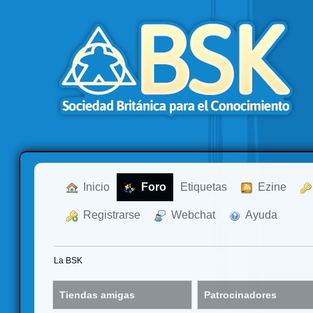
  Inicio
  Foro
Etiquetas
  Ezine
  Registrarse
  Webchat
  Ayuda
La BSK
Tiendas amigas
Patrocinadores