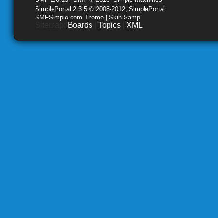
SimplePortal 2.3.5 © 2008-2012, SimplePortal
SMFSimple.com Theme | Skin Samp
Sitemap:
Boards
|
Topics
|
XML