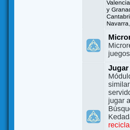
Valencia
y Grana
Cantabri
Navarra
Micro
Micror
juego
Jugar
Módulo
simila
servid
jugar 
Búsque
Kedada
recicl