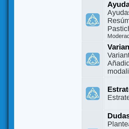
Ayuda
Ayuda
Resúm
Pastic
Modera
Varia
Varian
Añadi
modal
Estra
Estrat
Dudas
Plante