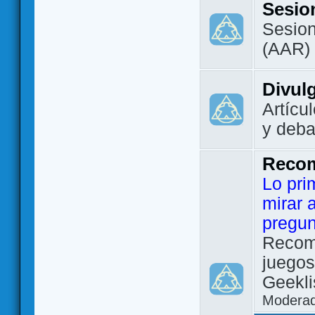
Sesio
Sesion
(AAR)
Divul
Artícu
y deba
Reco
Lo pri
mirar 
pregun
Recom
juegos
Geekli
Modera