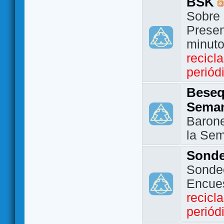
BSK
Sobre 
Presen
minut
recicl
periód
Beseq
Sema
Barone
la Se
Sond
Sondeo
Encue
recicl
periód