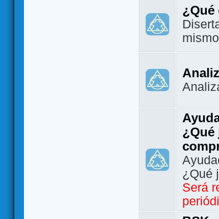
¿Qué 
Disert
mismo
Analiz
Analiz
Ayuda
¿Qué 
comp
Ayudad
¿Qué 
Será r
periód