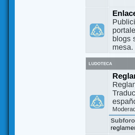
Enlac
Public
portal
blogs 
mesa.
LUDOTECA
Regla
Regla
Traduc
españo
Modera
Subfor
reglame