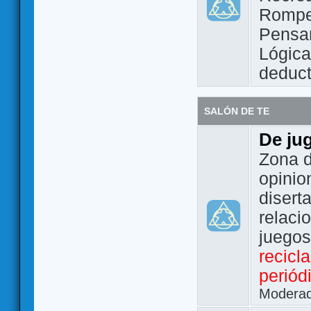
Rompe
Pensam
Lógic
deduct
SALÓN DE TE
De ju
Zona d
opinio
disert
relaci
juego
recicl
periód
Modera