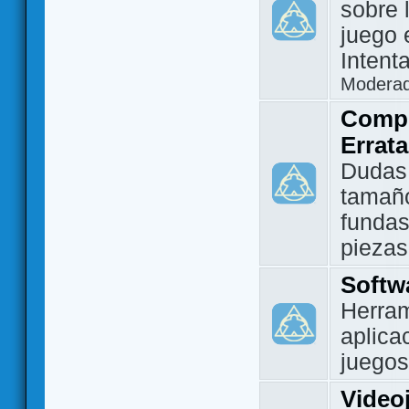
sobre 
juego 
Intent
Modera
Compo
Errat
Dudas
tamañ
fundas
piezas
Softw
Herram
aplica
juegos
Video