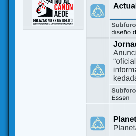
Actua
Subfor
diseño 
Jorna
Anunc
"ofici
inform
kedad
Subfor
Essen
Plane
Plane