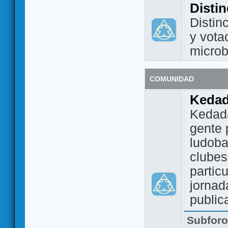
Disti
Distin
y vota
micro
COMUNIDAD
Keda
Kedada
gente 
ludoba
clubes
partic
jornad
public
Subfor