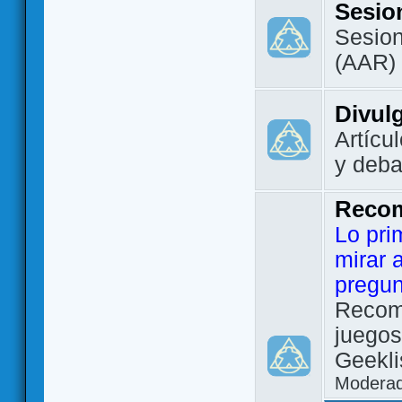
Sesio
Sesion
(AAR)
Divul
Artícu
y deba
Reco
Lo pri
mirar 
pregun
Recom
juegos
Geekli
Modera