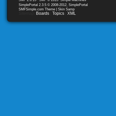
SimplePortal 2.3.5 © 2008-2012, SimplePortal
SMFSimple.com Theme | Skin Samp
Sitemap:
Boards
|
Topics
|
XML