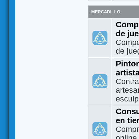
MERCADILLO
Compo
de ju
Compo
de jue
Pintor
artist
Contra
artesa
esculp
Consu
en ti
Compra
online 