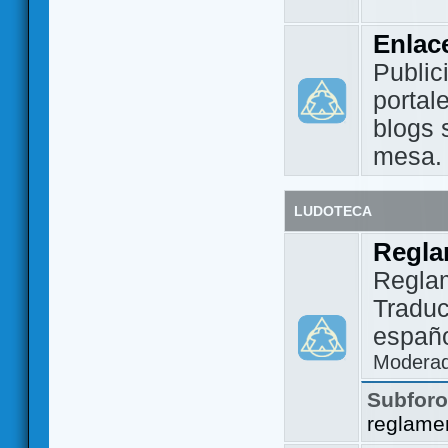
Enlac
Public
portal
blogs 
mesa.
LUDOTECA
Regla
Regla
Traduc
españo
Modera
Subfor
reglame