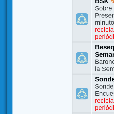
BSK
Sobre 
Presen
minut
recicl
periód
Beseq
Sema
Barone
la Se
Sond
Sondeo
Encue
recicl
periód