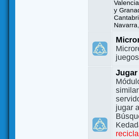
Valencia
y Grana
Cantabri
Navarra
Micro
Micror
juego
Jugar
Módulo
simila
servid
jugar 
Búsque
Kedada
recicl