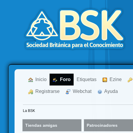
  Inicio
  Foro
Etiquetas
  Ezine
  Registrarse
  Webchat
  Ayuda
La BSK
Tiendas amigas
Patrocinadores