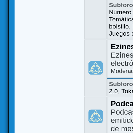
Subfor
Número 
Temátic
bolsillo
,
Juegos d
Ezine
Ezines
electr
Modera
Subfor
2.0
,
Tok
Podca
Podca
emitid
de me