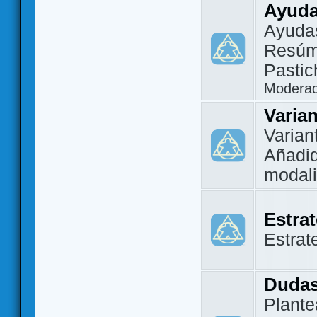
Ayuda
Ayuda
Resúm
Pastic
Modera
Varia
Varian
Añadi
modal
Estra
Estrat
Dudas
Plante