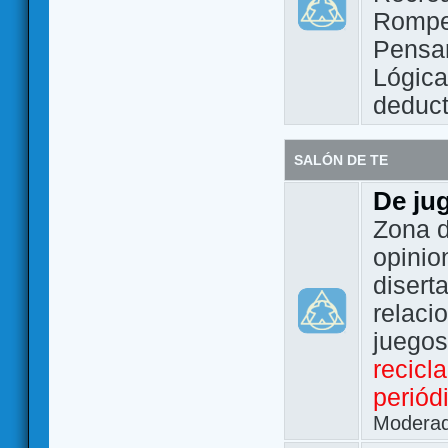
Rompe
Pensam
Lógic
deduct
SALÓN DE TE
De ju
Zona d
opinio
disert
relaci
juego
recicl
periód
Modera