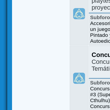
playte
proyec
Subfor
Accesor
un jueg
Pintado
Autoedi
Conc
Concu
Temát
Subfor
Concurs
#3 (Sup
Cthulhu)
Concurs