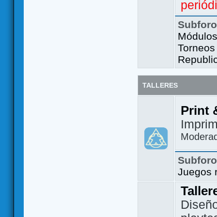
periód
Subfor
Módulos 
Torneos
Republi
TALLERES
Print 
Imprim
Modera
Subfor
Juegos 
Taller
Diseño