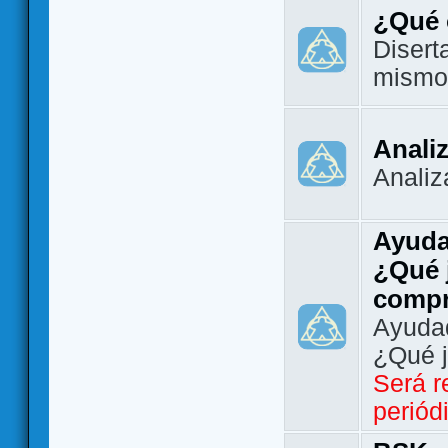
¿Qué 
Disert
mismo
Analiz
Analiz
Ayuda
¿Qué 
comp
Ayudad
¿Qué 
Será r
periód