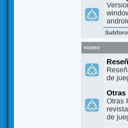
Versio
window
androi
Subfor
KIOSKO
Reseñ
Reseña
de jue
Otras
Otras 
revist
de jue