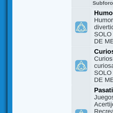
Subfor
Humo
Humor 
divert
SOLO
DE M
Curio
Curios
curios
SOLO
DE M
Pasat
Juegos
Acerti
Recrea