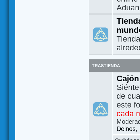
Aduan
Tienda
mund
Tienda
alrede
TRASTIENDA
Cajón
Siénte
de cua
este f
cada 
Modera
Deinos
,