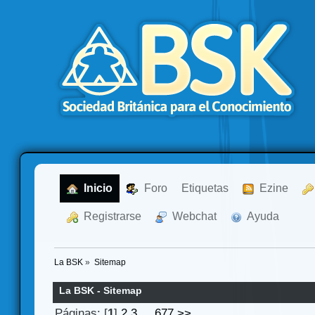
  Inicio
  Foro
Etiquetas
  Ezine
  Registrarse
  Webchat
  Ayuda
La BSK
»
Sitemap
La BSK - Sitemap
Páginas: [
1
]
2
3
...
677
>>