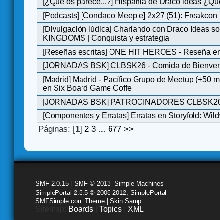
[
¿Qué os parece...?
]
Hispania de Draco ideas ¿Qu
[
Podcasts
]
[Condado Meeple] 2x27 (51): Freakcon
[
Divulgación lúdica
]
Charlando con Draco Ideas s
KINGDOMS | Conquista y estrategia
[
Reseñas escritas
]
ONE HIT HEROES - Reseña en 
[
JORNADAS BSK
]
CLBSK26 - Comida de Bienve
[
Madrid
]
Madrid - Pacífico Grupo de Meetup (+50 
en Six Board Game Coffe
[
JORNADAS BSK
]
PATROCINADORES CLBSK2
[
Componentes y Erratas
]
Erratas en Storyfold: Wi
Páginas: [
1
]
2
3
...
677
>>
SMF 2.0.15
|
SMF © 2013
,
Simple Machines
SimplePortal 2.3.5 © 2008-2012, SimplePortal
SMFSimple.com Theme | Skin Samp
Sitemap:
Boards
|
Topics
|
XML