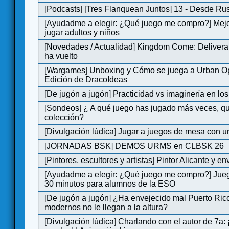
[
Podcasts
]
[Tres Flanquean Juntos] 13 - Desde Ru
[
Ayudadme a elegir: ¿Qué juego me compro?
]
Mejo
jugar adultos y niños
[
Novedades / Actualidad
]
Kingdom Come: Deliveran
ha vuelto
[
Wargames
]
Unboxing y Cómo se juega a Urban Op
Edición de DracoIdeas
[
De jugón a jugón
]
Practicidad vs imaginería en lo
[
Sondeos
]
¿ A qué juego has jugado más veces, qu
colección?
[
Divulgación lúdica
]
Jugar a juegos de mesa con u
[
JORNADAS BSK
]
DEMOS URMS en CLBSK 26
[
Pintores, escultores y artistas
]
Pintor Alicante y en
[
Ayudadme a elegir: ¿Qué juego me compro?
]
Jue
30 minutos para alumnos de la ESO
[
De jugón a jugón
]
¿Ha envejecido mal Puerto Rico
modernos no le llegan a la altura?
[
Divulgación lúdica
]
Charlando con el autor de 7a: