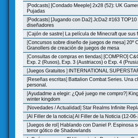
[
Podcasts
]
[Condado Meeple] 2x28 (52): UK Games
Pujadas
[
Podcasts
]
[Jugando con Da2] JcDa2 #163 TOP10 
diseñadores
[
Cajón de sastre
]
La película de Minecraft que sus 
[
Concursos sobre diseño de juegos de mesa
]
20º 
Granollers de creación de juegos de mesa
[
Consultas de compras en tiendas
]
[COMPRO] C&C
Exp. 2 (Rusos), Exp. 3 (Austriacos) o Exp. 4 (Prusi
[
Juegos Gratuitos
]
INTERNATIONAL SUPERSTAR
[
Reseñas escritas
]
Battalion Combat Series. Una cl
personal.
[
Ayudadme a elegir: ¿Qué juego me compro?
]
King
winter kingdom
[
Novedades / Actualidad
]
Star Realms Infinite Repl
[
Al Filler de la noticia
]
Al Filler de la Noticia (12-06
[
Juegos de rol
]
Hablando con Daniel P. Espinosa s
terror gótico de Shadowlands