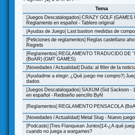
Tema
[
Juegos Descatalogados
]
CRAZY GOLF (GAMES Ma
Reglamento en español - Tablero original
[
Ayudas de Juego
]
Last bastion medidas de comp
[
Peticiones de reglamentos
]
Reglas castellano aho
Regrets
[
Reglamentos
]
REGLAMENTO TRADUCIDO DE 
(BoAR) (GMT GAMES)
[
Novedades / Actualidad
]
Duda: al filler de la notici
[
Ayudadme a elegir: ¿Qué juego me compro?
]
Jueg
dados
[
Juegos Descatalogados
]
SAXUM (Sid Sackson - 
en español - Rediseño sencillo ByN
[
Reglamentos
]
REGLAMENTO PENSACOLA (BoA
[
Novedades / Actualidad
]
Metal Slug - Nuevo jueg
[
Podcasts
]
[Tres Flanquean Juntos]14-¿A qué jue
cuando no juega a wargames?