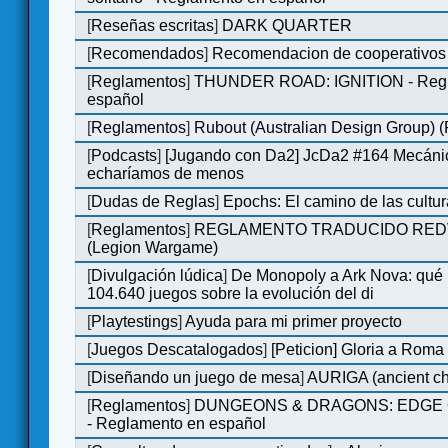
[
Reseñas escritas
]
DARK QUARTER
[
Recomendados
]
Recomendacion de cooperativos 
[
Reglamentos
]
THUNDER ROAD: IGNITION - Regl
español
[
Reglamentos
]
Rubout (Australian Design Group) 
[
Podcasts
]
[Jugando con Da2] JcDa2 #164 Mecáni
echaríamos de menos
[
Dudas de Reglas
]
Epochs: El camino de las cultu
[
Reglamentos
]
REGLAMENTO TRADUCIDO RED
(Legion Wargame)
[
Divulgación lúdica
]
De Monopoly a Ark Nova: qué
104.640 juegos sobre la evolución del di
[
Playtestings
]
Ayuda para mi primer proyecto
[
Juegos Descatalogados
]
[Peticion] Gloria a Roma
[
Diseñando un juego de mesa
]
AURIGA (ancient cha
[
Reglamentos
]
DUNGEONS & DRAGONS: EDGE 
- Reglamento en español