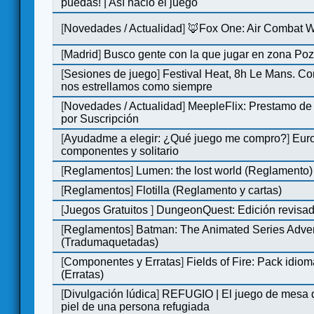
puedas! | Así nació el juego
[
Novedades / Actualidad
]
🦊Fox One: Air Combat 
[
Madrid
]
Busco gente con la que jugar en zona Po
[
Sesiones de juego
]
Festival Heat, 8h Le Mans. C
nos estrellamos como siempre
[
Novedades / Actualidad
]
MeepleFlix: Prestamo de
por Suscripción
[
Ayudadme a elegir: ¿Qué juego me compro?
]
Eur
componentes y solitario
[
Reglamentos
]
Lumen: the lost world (Reglamento)
[
Reglamentos
]
Flotilla (Reglamento y cartas)
[
Juegos Gratuitos
]
DungeonQuest: Edición revisad
[
Reglamentos
]
Batman: The Animated Series Adve
(Tradumaquetadas)
[
Componentes y Erratas
]
Fields of Fire: Pack id
(Erratas)
[
Divulgación lúdica
]
REFUGIO | El juego de mesa q
piel de una persona refugiada