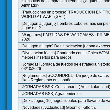
[
Consultas de compras en tiendas
]
¿Alguien conoce
Aintnago?
[
Traducciones en proceso
]
TRADUCCIÓN EN PRO
WORLD AT WAR" (GMT)
[
De jugón a jugón
]
¿Hombres Lobo es más simple q
jugué mal?
[
Wargames
]
PARTIDAS DE WARGAMES - PRIM
2026
[
De jugón a jugón
]
Desintoxicación jugona expres
[
Divulgación lúdica
]
Charlando con la Chica WOM | 
mejores insertos para juegos
[
Jornadas
]
Jornada de juegos de estrategia históri
03/10/2026
[
Reglamentos
]
SCOUNDREL - Un juego de cartas en
like - Reglamento en español
[
JORNADAS BSK
]
Cuestionario ( Autor kalamidad
[
JORNADAS BSK
]
Agrademientos
[
Diez Juegos
]
10 juegos ideales para llevarte de 
[
Novedades / Actualidad
]
Gloom of Kilforth.