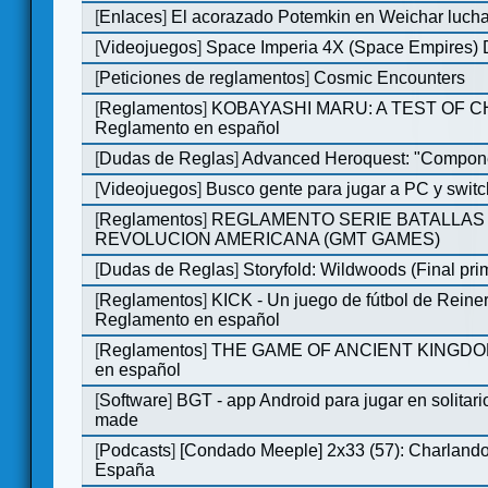
[
Enlaces
]
El acorazado Potemkin en Weichar lucha
[
Videojuegos
]
Space Imperia 4X (Space Empires) D
[
Peticiones de reglamentos
]
Cosmic Encounters
[
Reglamentos
]
KOBAYASHI MARU: A TEST OF 
Reglamento en español
[
Dudas de Reglas
]
Advanced Heroquest: "Compone
[
Videojuegos
]
Busco gente para jugar a PC y switc
[
Reglamentos
]
REGLAMENTO SERIE BATALLAS 
REVOLUCION AMERICANA (GMT GAMES)
[
Dudas de Reglas
]
Storyfold: Wildwoods (Final prim
[
Reglamentos
]
KICK - Un juego de fútbol de Reiner
Reglamento en español
[
Reglamentos
]
THE GAME OF ANCIENT KINGDOM
en español
[
Software
]
BGT - app Android para jugar en solitari
made
[
Podcasts
]
[Condado Meeple] 2x33 (57): Charlan
España