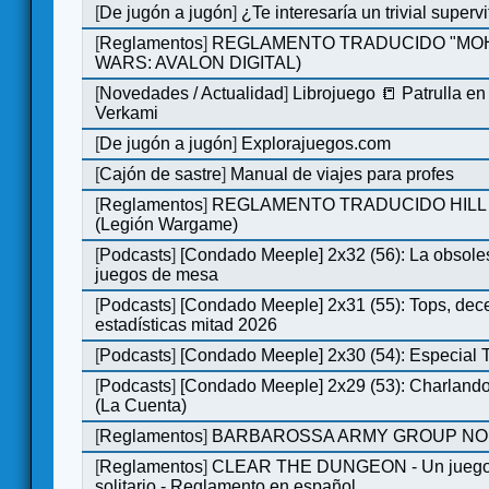
[
De jugón a jugón
]
¿Te interesaría un trivial super
[
Reglamentos
]
REGLAMENTO TRADUCIDO "MOH
WARS: AVALON DIGITAL)
[
Novedades / Actualidad
]
Librojuego 📒 Patrulla en
Verkami
[
De jugón a jugón
]
Explorajuegos.com
[
Cajón de sastre
]
Manual de viajes para profes
[
Reglamentos
]
REGLAMENTO TRADUCIDO HILL
(Legión Wargame)
[
Podcasts
]
[Condado Meeple] 2x32 (56): La obsole
juegos de mesa
[
Podcasts
]
[Condado Meeple] 2x31 (55): Tops, dec
estadísticas mitad 2026
[
Podcasts
]
[Condado Meeple] 2x30 (54): Especial
[
Podcasts
]
[Condado Meeple] 2x29 (53): Charlando
(La Cuenta)
[
Reglamentos
]
BARBAROSSA ARMY GROUP NO
[
Reglamentos
]
CLEAR THE DUNGEON - Un juego 
solitario - Reglamento en español