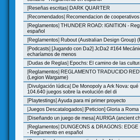
[
Reseñas escritas
]
DARK QUARTER
[
Recomendados
]
Recomendacion de cooperativos 
[
Reglamentos
]
THUNDER ROAD: IGNITION - Regl
español
[
Reglamentos
]
Rubout (Australian Design Group) 
[
Podcasts
]
[Jugando con Da2] JcDa2 #164 Mecáni
echaríamos de menos
[
Dudas de Reglas
]
Epochs: El camino de las cultu
[
Reglamentos
]
REGLAMENTO TRADUCIDO RED
(Legion Wargame)
[
Divulgación lúdica
]
De Monopoly a Ark Nova: qué
104.640 juegos sobre la evolución del di
[
Playtestings
]
Ayuda para mi primer proyecto
[
Juegos Descatalogados
]
[Peticion] Gloria a Roma
[
Diseñando un juego de mesa
]
AURIGA (ancient cha
[
Reglamentos
]
DUNGEONS & DRAGONS: EDGE 
- Reglamento en español