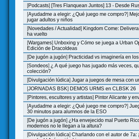
[
Podcasts
]
[Tres Flanquean Juntos] 13 - Desde Ru
[
Ayudadme a elegir: ¿Qué juego me compro?
]
Mejo
jugar adultos y niños
[
Novedades / Actualidad
]
Kingdom Come: Deliveran
ha vuelto
[
Wargames
]
Unboxing y Cómo se juega a Urban Op
Edición de DracoIdeas
[
De jugón a jugón
]
Practicidad vs imaginería en lo
[
Sondeos
]
¿ A qué juego has jugado más veces, qu
colección?
[
Divulgación lúdica
]
Jugar a juegos de mesa con u
[
JORNADAS BSK
]
DEMOS URMS en CLBSK 26
[
Pintores, escultores y artistas
]
Pintor Alicante y en
[
Ayudadme a elegir: ¿Qué juego me compro?
]
Jue
30 minutos para alumnos de la ESO
[
De jugón a jugón
]
¿Ha envejecido mal Puerto Rico
modernos no le llegan a la altura?
[
Divulgación lúdica
]
Charlando con el autor de 7a: