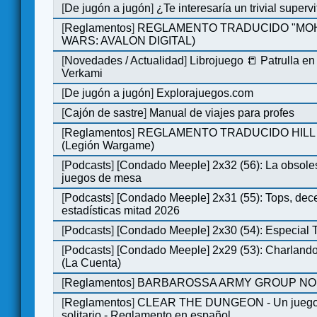
[
De jugón a jugón
]
¿Te interesaría un trivial super
[
Reglamentos
]
REGLAMENTO TRADUCIDO "MOH
WARS: AVALON DIGITAL)
[
Novedades / Actualidad
]
Librojuego 📒 Patrulla en
Verkami
[
De jugón a jugón
]
Explorajuegos.com
[
Cajón de sastre
]
Manual de viajes para profes
[
Reglamentos
]
REGLAMENTO TRADUCIDO HILL
(Legión Wargame)
[
Podcasts
]
[Condado Meeple] 2x32 (56): La obsole
juegos de mesa
[
Podcasts
]
[Condado Meeple] 2x31 (55): Tops, dec
estadísticas mitad 2026
[
Podcasts
]
[Condado Meeple] 2x30 (54): Especial
[
Podcasts
]
[Condado Meeple] 2x29 (53): Charlando
(La Cuenta)
[
Reglamentos
]
BARBAROSSA ARMY GROUP NO
[
Reglamentos
]
CLEAR THE DUNGEON - Un juego 
solitario - Reglamento en español