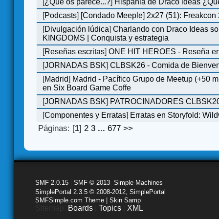
[
¿Qué os parece...?
]
Hispania de Draco ideas ¿Qu
[
Podcasts
]
[Condado Meeple] 2x27 (51): Freakcon
[
Divulgación lúdica
]
Charlando con Draco Ideas s
KINGDOMS | Conquista y estrategia
[
Reseñas escritas
]
ONE HIT HEROES - Reseña en 
[
JORNADAS BSK
]
CLBSK26 - Comida de Bienve
[
Madrid
]
Madrid - Pacífico Grupo de Meetup (+50 
en Six Board Game Coffe
[
JORNADAS BSK
]
PATROCINADORES CLBSK2
[
Componentes y Erratas
]
Erratas en Storyfold: Wi
Páginas: [
1
]
2
3
...
677
>>
SMF 2.0.15
|
SMF © 2013
,
Simple Machines
SimplePortal 2.3.5 © 2008-2012, SimplePortal
SMFSimple.com Theme | Skin Samp
Sitemap:
Boards
|
Topics
|
XML