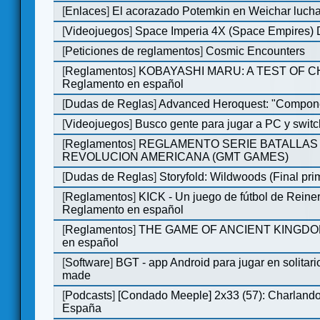
[
Enlaces
]
El acorazado Potemkin en Weichar lucha
[
Videojuegos
]
Space Imperia 4X (Space Empires) D
[
Peticiones de reglamentos
]
Cosmic Encounters
[
Reglamentos
]
KOBAYASHI MARU: A TEST OF 
Reglamento en español
[
Dudas de Reglas
]
Advanced Heroquest: "Compone
[
Videojuegos
]
Busco gente para jugar a PC y switc
[
Reglamentos
]
REGLAMENTO SERIE BATALLAS 
REVOLUCION AMERICANA (GMT GAMES)
[
Dudas de Reglas
]
Storyfold: Wildwoods (Final prim
[
Reglamentos
]
KICK - Un juego de fútbol de Reiner
Reglamento en español
[
Reglamentos
]
THE GAME OF ANCIENT KINGDOM
en español
[
Software
]
BGT - app Android para jugar en solitari
made
[
Podcasts
]
[Condado Meeple] 2x33 (57): Charlan
España