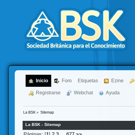
  Inicio
  Foro
Etiquetas
  Ezine
  Registrarse
  Webchat
  Ayuda
La BSK
»
Sitemap
La BSK - Sitemap
Páginas: [
1
]
2
3
...
677
>>