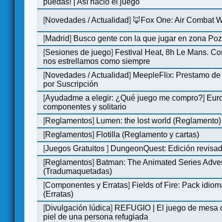
puedas! | Así nació el juego
[
Novedades / Actualidad
]
🦊Fox One: Air Combat 
[
Madrid
]
Busco gente con la que jugar en zona Po
[
Sesiones de juego
]
Festival Heat, 8h Le Mans. C
nos estrellamos como siempre
[
Novedades / Actualidad
]
MeepleFlix: Prestamo de
por Suscripción
[
Ayudadme a elegir: ¿Qué juego me compro?
]
Eur
componentes y solitario
[
Reglamentos
]
Lumen: the lost world (Reglamento)
[
Reglamentos
]
Flotilla (Reglamento y cartas)
[
Juegos Gratuitos
]
DungeonQuest: Edición revisad
[
Reglamentos
]
Batman: The Animated Series Adve
(Tradumaquetadas)
[
Componentes y Erratas
]
Fields of Fire: Pack id
(Erratas)
[
Divulgación lúdica
]
REFUGIO | El juego de mesa q
piel de una persona refugiada