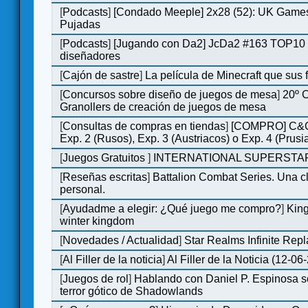
[
Podcasts
]
[Condado Meeple] 2x28 (52): UK Games
Pujadas
[
Podcasts
]
[Jugando con Da2] JcDa2 #163 TOP10 
diseñadores
[
Cajón de sastre
]
La película de Minecraft que sus 
[
Concursos sobre diseño de juegos de mesa
]
20º 
Granollers de creación de juegos de mesa
[
Consultas de compras en tiendas
]
[COMPRO] C&C
Exp. 2 (Rusos), Exp. 3 (Austriacos) o Exp. 4 (Prusi
[
Juegos Gratuitos
]
INTERNATIONAL SUPERSTAR
[
Reseñas escritas
]
Battalion Combat Series. Una cl
personal.
[
Ayudadme a elegir: ¿Qué juego me compro?
]
King
winter kingdom
[
Novedades / Actualidad
]
Star Realms Infinite Repl
[
Al Filler de la noticia
]
Al Filler de la Noticia (12-06
[
Juegos de rol
]
Hablando con Daniel P. Espinosa s
terror gótico de Shadowlands