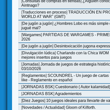
[
Consultas de compras en tiendas
]
¿Alguien conoce
Aintnago?
[
Traducciones en proceso
]
TRADUCCIÓN EN PRO
WORLD AT WAR" (GMT)
[
De jugón a jugón
]
¿Hombres Lobo es más simple q
jugué mal?
[
Wargames
]
PARTIDAS DE WARGAMES - PRIM
2026
[
De jugón a jugón
]
Desintoxicación jugona expres
[
Divulgación lúdica
]
Charlando con la Chica WOM | 
mejores insertos para juegos
[
Jornadas
]
Jornada de juegos de estrategia históri
03/10/2026
[
Reglamentos
]
SCOUNDREL - Un juego de cartas en
like - Reglamento en español
[
JORNADAS BSK
]
Cuestionario ( Autor kalamidad
[
JORNADAS BSK
]
Agrademientos
[
Diez Juegos
]
10 juegos ideales para llevarte de 
[
Novedades / Actualidad
]
Gloom of Kilforth.