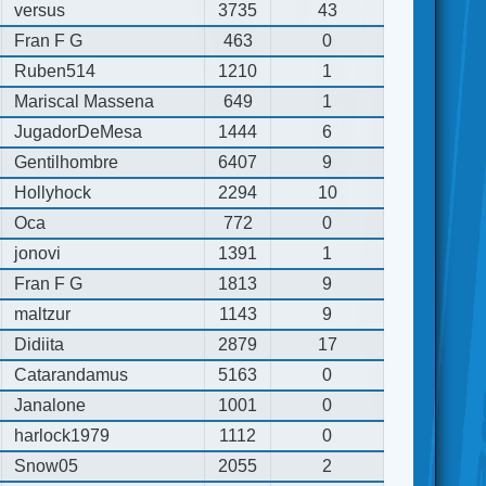
versus
3735
43
Fran F G
463
0
Ruben514
1210
1
Mariscal Massena
649
1
JugadorDeMesa
1444
6
Gentilhombre
6407
9
Hollyhock
2294
10
Oca
772
0
jonovi
1391
1
Fran F G
1813
9
maltzur
1143
9
Didiita
2879
17
Catarandamus
5163
0
Janalone
1001
0
harlock1979
1112
0
Snow05
2055
2