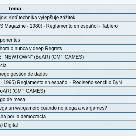
Tema
jov: Keď technika vylepšuje zážitok
agazine - 1980) - Reglamento en español - Tablero
mponentes
ahora o nunca y deep Regrets
 "NEWTOWN" (BoAR) (GMT GAMES)
icia
uego gestión de dados
 1995) Reglamento en español - Rediseño sencillo ByN
oAR) (GMT GAMES)
ego de mesa
juega un wargamero cuando no juega a wargames?
ha por la democracia
 Digital