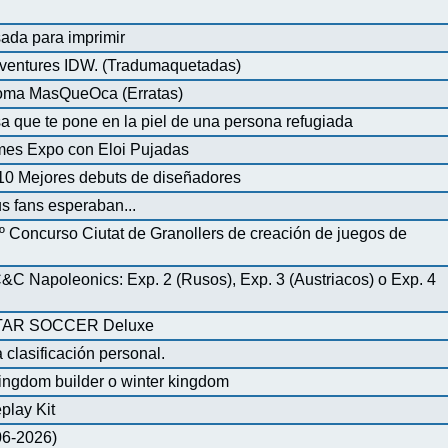
ada para imprimir
ventures IDW. (Tradumaquetadas)
dioma MasQueOca (Erratas)
 que te pone en la piel de una persona refugiada
mes Expo con Eloi Pujadas
0 Mejores debuts de diseñadores
us fans esperaban...
º Concurso Ciutat de Granollers de creación de juegos de
 Napoleonics: Exp. 2 (Rusos), Exp. 3 (Austriacos) o Exp. 4
AR SOCCER Deluxe
 clasificación personal.
ingdom builder o winter kingdom
play Kit
-06-2026)