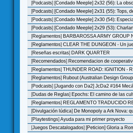
[
Podcasts
]
[Condado Meeple] 2x32 (56): La obs
[
Podcasts
]
[Condado Meeple] 2x31 (55): Tops, d
[
Podcasts
]
[Condado Meeple] 2x30 (54): Especi
[
Podcasts
]
[Condado Meeple] 2x29 (53): Charlan
[
Reglamentos
]
BARBAROSSA ARMY GROUP N
[
Reglamentos
]
CLEAR THE DUNGEON - Un juego 
[
Reseñas escritas
]
DARK QUARTER
[
Recomendados
]
Recomendacion de cooperativ
[
Reglamentos
]
THUNDER ROAD: IGNITION - Re
[
Reglamentos
]
Rubout (Australian Design Group
[
Podcasts
]
[Jugando con Da2] JcDa2 #164 Mecá
[
Dudas de Reglas
]
Epochs: El camino de las cul
[
Reglamentos
]
REGLAMENTO TRADUCIDO RED
[
Divulgación lúdica
]
De Monopoly a Ark Nova: qu
[
Playtestings
]
Ayuda para mi primer proyecto
[
Juegos Descatalogados
]
[Peticion] Gloria a Ro