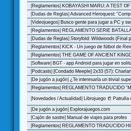
[
Reglamentos
]
KOBAYASHI MARU: A TEST OF 
[
Dudas de Reglas
]
Advanced Heroquest: "Comp
[
Videojuegos
]
Busco gente para jugar a PC y sw
[
Reglamentos
]
REGLAMENTO SERIE BATALLA
[
Dudas de Reglas
]
Storyfold: Wildwoods (Final p
[
Reglamentos
]
KICK - Un juego de fútbol de Re
[
Reglamentos
]
THE GAME OF ANCIENT KINGDO
[
Software
]
BGT - app Android para jugar en solit
[
Podcasts
]
[Condado Meeple] 2x33 (57): Char
[
De jugón a jugón
]
¿Te interesaría un trivial su
[
Reglamentos
]
REGLAMENTO TRADUCIDO "MO
[
Novedades / Actualidad
]
Librojuego 📒 Patrulla
[
De jugón a jugón
]
Explorajuegos.com
[
Cajón de sastre
]
Manual de viajes para profes
[
Reglamentos
]
REGLAMENTO TRADUCIDO HILL