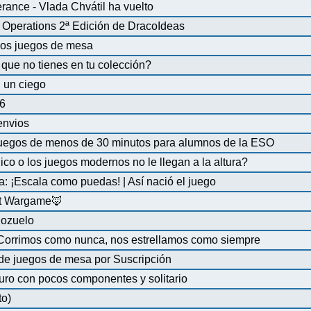
ance - Vlada Chvátil ha vuelto
Operations 2ª Edición de DracoIdeas
 los juegos de mesa
que no tienes en tu colección?
 un ciego
6
 envios
uegos de menos de 30 minutos para alumnos de la ESO
co o los juegos modernos no le llegan a la altura?
a: ¡Escala como puedas! | Así nació el juego
at Wargame🦊
Pozuelo
 Corrimos como nunca, nos estrellamos como siempre
de juegos de mesa por Suscripción
uro con pocos componentes y solitario
to)