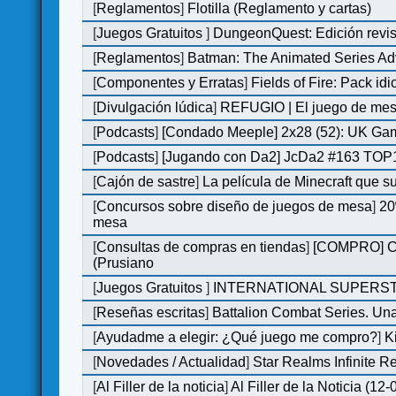
[
Reglamentos
]
Flotilla (Reglamento y cartas)
[
Juegos Gratuitos
]
DungeonQuest: Edición revis
[
Reglamentos
]
Batman: The Animated Series Ad
[
Componentes y Erratas
]
Fields of Fire: Pack i
[
Divulgación lúdica
]
REFUGIO | El juego de mesa
[
Podcasts
]
[Condado Meeple] 2x28 (52): UK Ga
[
Podcasts
]
[Jugando con Da2] JcDa2 #163 TOP1
[
Cajón de sastre
]
La película de Minecraft que s
[
Concursos sobre diseño de juegos de mesa
]
20
mesa
[
Consultas de compras en tiendas
]
[COMPRO] C&C
(Prusiano
[
Juegos Gratuitos
]
INTERNATIONAL SUPERST
[
Reseñas escritas
]
Battalion Combat Series. Una
[
Ayudadme a elegir: ¿Qué juego me compro?
]
K
[
Novedades / Actualidad
]
Star Realms Infinite Re
[
Al Filler de la noticia
]
Al Filler de la Noticia (12