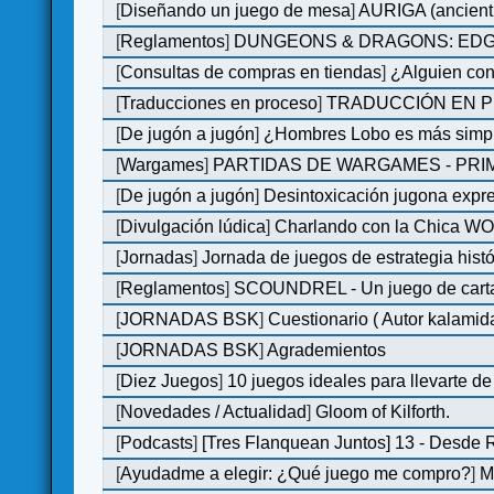
[
Diseñando un juego de mesa
]
AURIGA (ancient 
[
Reglamentos
]
DUNGEONS & DRAGONS: EDGE 
[
Consultas de compras en tiendas
]
¿Alguien con
[
Traducciones en proceso
]
TRADUCCIÓN EN P
[
De jugón a jugón
]
¿Hombres Lobo es más simple
[
Wargames
]
PARTIDAS DE WARGAMES - PRI
[
De jugón a jugón
]
Desintoxicación jugona expr
[
Divulgación lúdica
]
Charlando con la Chica WOM 
[
Jornadas
]
Jornada de juegos de estrategia hist
[
Reglamentos
]
SCOUNDREL - Un juego de cartas 
[
JORNADAS BSK
]
Cuestionario ( Autor kalamid
[
JORNADAS BSK
]
Agrademientos
[
Diez Juegos
]
10 juegos ideales para llevarte d
[
Novedades / Actualidad
]
Gloom of Kilforth.
[
Podcasts
]
[Tres Flanquean Juntos] 13 - Desde
[
Ayudadme a elegir: ¿Qué juego me compro?
]
M