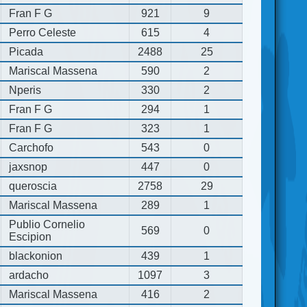
Fran F G
921
9
Perro Celeste
615
4
Picada
2488
25
Mariscal Massena
590
2
Nperis
330
2
Fran F G
294
1
Fran F G
323
1
Carchofo
543
0
jaxsnop
447
0
queroscia
2758
29
Mariscal Massena
289
1
Publio Cornelio
569
0
Escipion
blackonion
439
1
ardacho
1097
3
Mariscal Massena
416
2