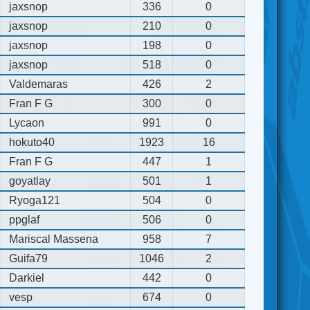
jaxsnop
336
0
jaxsnop
210
0
jaxsnop
198
0
jaxsnop
518
0
Valdemaras
426
2
Fran F G
300
0
Lycaon
991
0
hokuto40
1923
16
Fran F G
447
1
goyatlay
501
1
Ryoga121
504
0
ppglaf
506
0
Mariscal Massena
958
7
Guifa79
1046
2
Darkiel
442
0
vesp
674
0