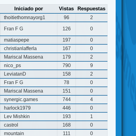
Iniciado por
Vistas
Respuestas
thoitiethomnayorg1
96
2
Fran F G
126
0
matiaspepe
197
0
christianlafferla
167
0
Mariscal Massena
179
2
nico_ps
790
9
LeviatanD
158
2
Fran F G
78
0
Mariscal Massena
151
0
synergic.games
744
4
harlock1979
446
0
Lev Mishkin
193
1
castrol
168
0
mountain
111
0