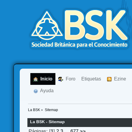
  Inicio
  Foro
Etiquetas
  Ezine
  Ayuda
La BSK
»
Sitemap
La BSK - Sitemap
Páginas: [
1
]
2
3
...
677
>>