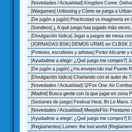
[
Novedades / Actualidad
]
Kingdom Come: Deliver
[
Wargames
]
Unboxing y Cómo se juega a Urban 
[
De jugón a jugón
]
Practicidad vs imaginería en
[
Sondeos
]
¿ A qué juego has jugado más veces, 
[
Divulgación lúdica
]
Jugar a juegos de mesa con
[
JORNADAS BSK
]
DEMOS URMS en CLBSK 2
[
Pintores, escultores y artistas
]
Pintor Alicante y
[
Ayudadme a elegir: ¿Qué juego me compro?
]
J
[
De jugón a jugón
]
¿Ha envejecido mal Puerto Ri
[
Divulgación lúdica
]
Charlando con el autor de 7
[
Novedades / Actualidad
]
🦊Fox One: Air Comb
[
Madrid
]
Busco gente con la que jugar en zona 
[
Sesiones de juego
]
Festival Heat, 8h Le Mans.
[
Novedades / Actualidad
]
MeepleFlix: Prestamo 
[
Ayudadme a elegir: ¿Qué juego me compro?
]
E
[
Reglamentos
]
Lumen: the lost world (Reglamen