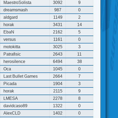
MaestroSolista
3092
9
dreamsmash
987
0
aldgard
1149
2
horak
3431
14
EbaN
2162
5
versus
1161
0
motokitta
3025
3
Patrafisic
2643
11
herosilence
6494
38
Oca
1045
0
Last Bullet Games
2664
7
Picada
1904
3
horak
2115
9
LMESA
2278
8
davidcaso89
1322
0
AlexCLD
1402
0