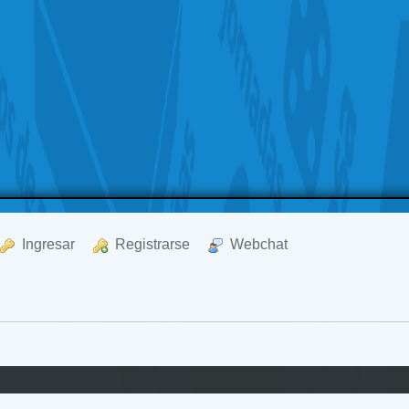
  Ingresar
  Registrarse
  Webchat