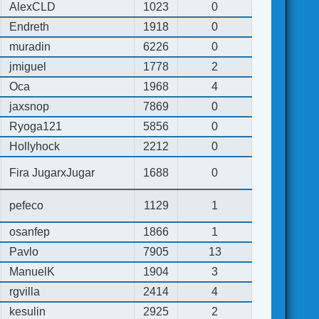
AlexCLD
1023
0
Endreth
1918
0
muradin
6226
0
jmiguel
1778
2
Oca
1968
4
jaxsnop
7869
0
Ryoga121
5856
0
Hollyhock
2212
0
Fira JugarxJugar
1688
0
pefeco
1129
1
osanfep
1866
1
Pavlo
7905
13
ManuelK
1904
3
rgvilla
2414
4
kesulin
2925
2