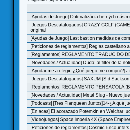
[
Ayudas de Juego
]
Optimalizácia herných nástro
[
Juegos Descatalogados
]
CRAZY GOLF (GAMES M
original
[
Ayudas de Juego
]
Last bastion medidas de co
[
Peticiones de reglamentos
]
Reglas castellano 
[
Reglamentos
]
REGLAMENTO TRADUCIDO DE
[
Novedades / Actualidad
]
Duda: al filler de la not
[
Ayudadme a elegir: ¿Qué juego me compro?
]
J
[
Juegos Descatalogados
]
SAXUM (Sid Sackson -
[
Reglamentos
]
REGLAMENTO PENSACOLA (B
[
Novedades / Actualidad
]
Metal Slug - Nuevo ju
[
Podcasts
]
[Tres Flanquean Juntos]14-¿A qué 
[
Enlaces
]
El acorazado Potemkin en Weichar luc
[
Videojuegos
]
Space Imperia 4X (Space Empires)
[
Peticiones de reglamentos
]
Cosmic Encounters