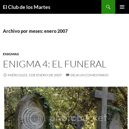
Buscar
El Club de los Martes
SALTAR
MENÚ
AL
PRINCI
CONTENIDO
Archivo por meses: enero 2007
ENIGMAS
ENIGMA 4: EL FUNERAL
MIÉRCOLES, 3 DE ENERO DE 2007
DEJA UN COMENTARIO