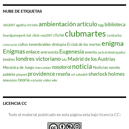
NUBE DE ETIQUETAS
ambientación
artículo
biblioteca
agatha christie
bgg
3eb2007
clubmartes
cliché
conbarba
boardgamegeek
bsk
clbsk-sep2007
enigma
distopia
cultos innombrables
El club de los martes
concurso
Enigmas
Eugenesia
enlace
entrevista
evento
jack el destripador
londres victoriano
Madrid de los Austrias
londres
lulu
noticia
nosolorol
Noticias
Mecánica de Juego
novela
mercastan
providence
reseña
sherlock holmes
pablete
playset
rol
sabadell
teoría
televisión
wkr
variante
video
LICENCIA CC
Todo el material publicado en esta página esta bajo licencia CC: