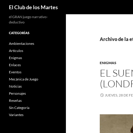
Buscar
El Club de los Martes
el GRAN juego narrativo-
deductivo
CATEGORÍAS
Archivo de la e
Ambientaciones
Artículos
Enigmas
ENIGMAS
Enlaces
EL SU
Eventos
Mecánica de Juego
(LOND
Noticias
Personajes
JUEVES, 28 DE 
Reseñas
Sin Categoría
Variantes