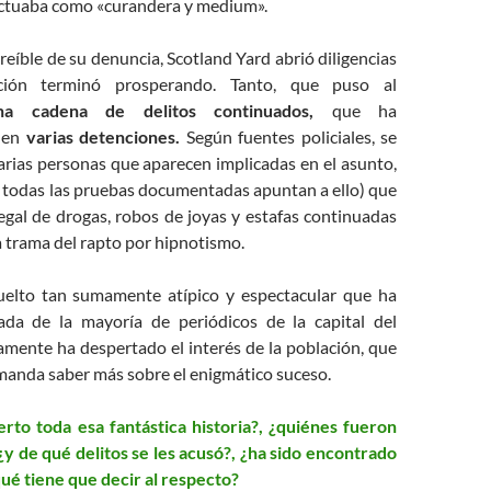
ctuaba como «curandera y medium».
creíble de su denuncia, Scotland Yard abrió diligencias
ación terminó prosperando. Tanto, que puso al
na cadena de delitos continuados,
que ha
 en
varias detenciones.
Según fuentes policiales, se
arias personas que aparecen implicadas en el asunto,
y todas las pruebas documentadas apuntan a ello) que
legal de drogas, robos de joyas y estafas continuadas
a trama del rapto por hipnotismo.
uelto tan sumamente atípico y espectacular que ha
ada de la mayoría de periódicos de la capital del
amente ha despertado el interés de la población, que
anda saber más sobre el enigmático suceso.
rto toda esa fantástica historia?, ¿quiénes fueron
¿y de qué delitos se les acusó?, ¿ha sido encontrado
¿qué tiene que decir al respecto?