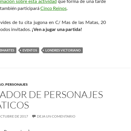
mación sobre esta actividad
que forma de una tarde
 también participará
Cinco Reinos
.
lvides de tu cita jugona en C/ Mas de las Matas, 20
 todos invitados.
¡Ven a jugar una partida!
BMARTES
EVENTOS
LONDRES VICTORIANO
GO
,
PERSONAJES
ADOR DE PERSONAJES
TICOS
OCTUBRE DE 2017
DEJA UN COMENTARIO