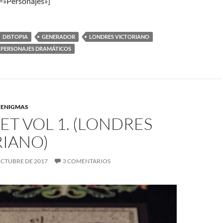
t=»Personajes»]
DISTOPIA
GENERADOR
LONDRES VICTORIANO
PERSONAJES DRAMÁTICOS
,
ENIGMAS
T VOL 1. (LONDRES
RIANO)
OCTUBRE DE 2017
3 COMENTARIOS