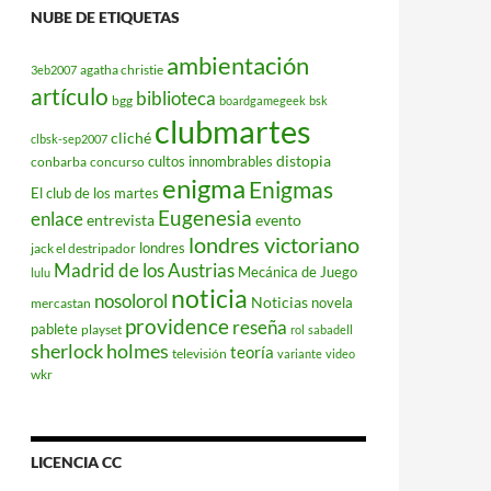
NUBE DE ETIQUETAS
ambientación
agatha christie
3eb2007
artículo
biblioteca
bgg
boardgamegeek
bsk
clubmartes
cliché
clbsk-sep2007
distopia
cultos innombrables
conbarba
concurso
enigma
Enigmas
El club de los martes
Eugenesia
enlace
entrevista
evento
londres victoriano
londres
jack el destripador
Madrid de los Austrias
Mecánica de Juego
lulu
noticia
nosolorol
Noticias
novela
mercastan
providence
reseña
pablete
playset
rol
sabadell
sherlock holmes
teoría
televisión
variante
video
wkr
LICENCIA CC