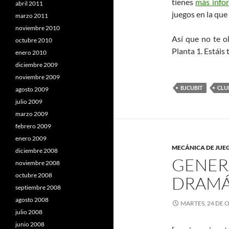
tienes
más infor
abril 2011
juegos en la que
marzo 2011
noviembre 2010
Así que no te o
octubre 2010
Planta 1. Estáis
enero 2010
diciembre 2009
noviembre 2009
BJCUBIT
CLU
agosto 2009
julio 2009
marzo 2009
febrero 2009
enero 2009
MECÁNICA DE JUE
diciembre 2008
GENER
noviembre 2008
octubre 2008
DRAMÁ
septiembre 2008
agosto 2008
MARTES, 24 DE 
julio 2008
junio 2008