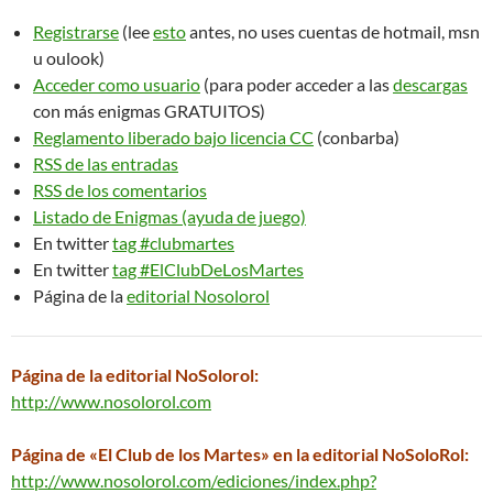
Registrarse
(lee
esto
antes, no uses cuentas de hotmail, msn
u oulook)
Acceder como usuario
(para poder acceder a las
descargas
con más enigmas GRATUITOS)
Reglamento liberado bajo licencia CC
(conbarba)
RSS de las entradas
RSS de los comentarios
Listado de Enigmas (ayuda de juego)
En twitter
tag #clubmartes
En twitter
tag #ElClubDeLosMartes
Página de la
editorial Nosolorol
Página de la editorial NoSolorol:
http://www.nosolorol.com
Página de «El Club de los Martes» en la editorial NoSoloRol:
http://www.nosolorol.com/ediciones/index.php?