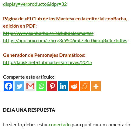
display=verproducto&idpr=32
Página de «El Club de los Martes» en la editorial conBarba,
edición en PDF:
http://www.conbarba.es/elclubdelosmartes
https://app.box.com/s/5rrg3c9506mt7elcr0xrxq8x4r7hdfvs
Generador de Personajes Dramáticos:
http://labsk.net/clubmartes/archives/2015
Comparte este artículo:
DEJA UNA RESPUESTA
Lo siento, debes estar
conectado
para publicar un comentario.