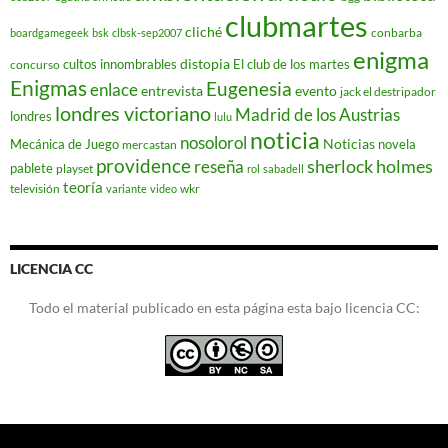
clubmartes
cliché
conbarba
boardgamegeek
bsk
clbsk-sep2007
enigma
distopia
cultos innombrables
El club de los martes
concurso
Enigmas
Eugenesia
enlace
entrevista
evento
jack el destripador
londres victoriano
Madrid de los Austrias
londres
lulu
noticia
nosolorol
Noticias
Mecánica de Juego
novela
mercastan
providence
reseña
sherlock holmes
pablete
playset
rol
sabadell
teoría
televisión
wkr
variante
video
LICENCIA CC
Todo el material publicado en esta página esta bajo licencia CC: