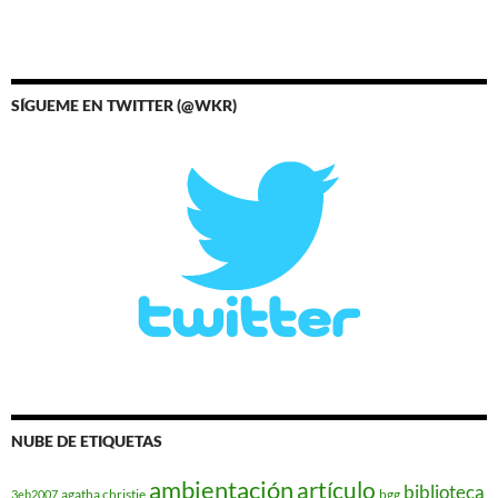
SÍGUEME EN TWITTER (@WKR)
NUBE DE ETIQUETAS
ambientación
artículo
biblioteca
agatha christie
bgg
3eb2007