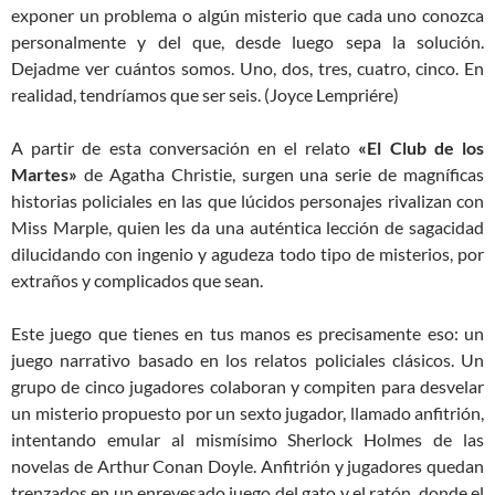
exponer un problema o algún misterio que cada uno conozca
personalmente y del que, desde luego sepa la solución.
Dejadme ver cuántos somos. Uno, dos, tres, cuatro, cinco. En
realidad, tendríamos que ser seis. (Joyce Lempriére)
A partir de esta conversación en el relato
«El Club de los
Martes»
de Agatha Christie, surgen una serie de magníficas
historias policiales en las que lúcidos personajes rivalizan con
Miss Marple, quien les da una auténtica lección de sagacidad
dilucidando con ingenio y agudeza todo tipo de misterios, por
extraños y complicados que sean.
Este juego que tienes en tus manos es precisamente eso: un
juego narrativo basado en los relatos policiales clásicos. Un
grupo de cinco jugadores colaboran y compiten para desvelar
un misterio propuesto por un sexto jugador, llamado anfitrión,
intentando emular al mismísimo Sherlock Holmes de las
novelas de Arthur Conan Doyle. Anfitrión y jugadores quedan
trenzados en un enrevesado juego del gato y el ratón, donde el