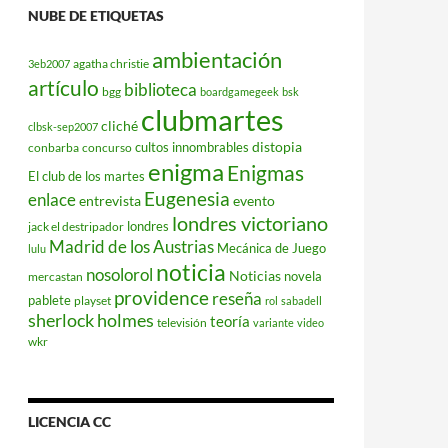
NUBE DE ETIQUETAS
ambientación
agatha christie
3eb2007
artículo
biblioteca
bgg
boardgamegeek
bsk
clubmartes
cliché
clbsk-sep2007
distopia
cultos innombrables
conbarba
concurso
enigma
Enigmas
El club de los martes
Eugenesia
enlace
entrevista
evento
londres victoriano
londres
jack el destripador
Madrid de los Austrias
Mecánica de Juego
lulu
noticia
nosolorol
Noticias
novela
mercastan
providence
reseña
pablete
playset
rol
sabadell
sherlock holmes
teoría
televisión
variante
video
wkr
LICENCIA CC