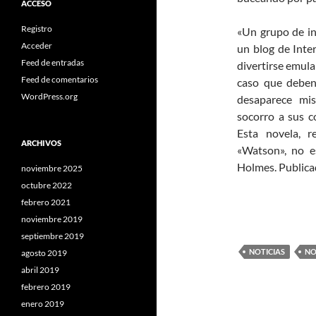
ACCESO
Registro
«Un grupo de in
Acceder
un blog de Inte
Feed de entradas
divertirse emula
Feed de comentarios
caso que deben
WordPress.org
desaparece mi
socorro a sus 
Esta novela, r
ARCHIVOS
«Watson», no e
Holmes. Publicad
noviembre 2025
octubre 2022
febrero 2021
noviembre 2019
septiembre 2019
NOTICIAS
NO
agosto 2019
abril 2019
febrero 2019
enero 2019