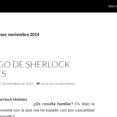
SALTA
DESC
ses: noviembre 2014
EGO DE SHERLOCK
ES
E NOVIEMBRE DE 2014
DEJA UN COMENTARIO
¿Os resulta familiar?
Os dejo la
 novela con la que me he topado casi por casualidad
apyrefb2.