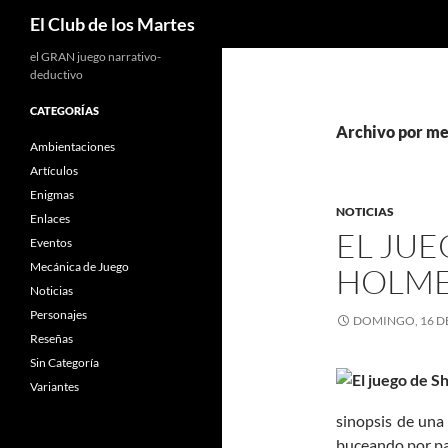
Buscar
El Club de los Martes
el GRAN juego narrativo-
deductivo
CATEGORÍAS
Archivo por me
Ambientaciones
Artículos
Enigmas
NOTICIAS
Enlaces
EL JU
Eventos
Mecánica de Juego
HOLM
Noticias
Personajes
DOMINGO, 16 D
Reseñas
Sin Categoría
Variantes
sinopsis de una
buceando por p