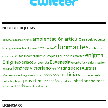
NUBE DE ETIQUETAS
ambientación
artículo
biblioteca
agatha christie
bgg
3eb2007
clubmartes
cliché
conbarba
boardgamegeek
bsk
clbsk-sep2007
enigma
distopia
cultos innombrables
El club de los martes
concurso
Enigmas
Eugenesia
enlace
entrevista
evento
jack el destripador
londres victoriano
Madrid de los Austrias
londres
lulu
noticia
nosolorol
Noticias
Mecánica de Juego
novela
mercastan
providence
reseña
sherlock holmes
pablete
playset
rol
sabadell
teoría
televisión
wkr
variante
video
LICENCIA CC