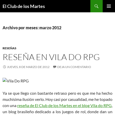
Buscar
El Club de los Martes
SALTAR
MENÚ
AL
PRINCI
CONTENIDO
Archivo por meses: marzo 2012
RESEÑAS
RESEÑA EN VILA DO RPG
JUEVES, 8 DE MARZO DE 2012
DEJA UN COMENTARIO
Ya se que llego con bastante retraso pero es que me ha hecho
muchísima ilusión verlo. Hoy casi por casualidad, me he topado
con una
reseña de El Club de los Martes en el blog Vila do RPG
,
un blog brasileño dedicado a los juegos de rol, donde dan un