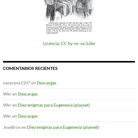
Licencia: CC by-nc-sa 3.0es
COMENTARIOS RECIENTES
nazarena1107
en
Descargas
Wkr
en
Descargas
Wkr
en
Diez enigmas para Eugenesia (playset)
Wkr
en
Descargas
JoseBrox
en
Diez enigmas para Eugenesia (playset)