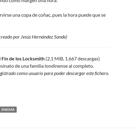
endo como margen una hora.
rvirse una copa de coñac, pues la hora puede que se
 creado por Jesús Hernández Sande)
l Fin de los Locksmith
(2,1 MiB, 1.667 descargas)
esinato de una familia londinense al completo.
egistrado como usuario para poder descargar este fichero.
ENIGMA