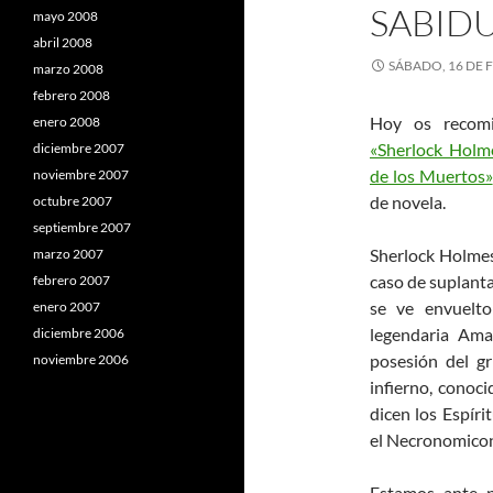
SABIDU
mayo 2008
abril 2008
SÁBADO, 16 DE 
marzo 2008
febrero 2008
Hoy os recomi
enero 2008
«Sherlock Holme
diciembre 2007
de los Muertos»
noviembre 2007
de novela.
octubre 2007
septiembre 2007
Sherlock Holmes 
marzo 2007
caso de suplanta
febrero 2007
se ve envuelto 
enero 2007
legendaria Ama
diciembre 2006
posesión del gr
noviembre 2006
infierno, conoc
dicen los Espíri
el Necronomico
Estamos ante p