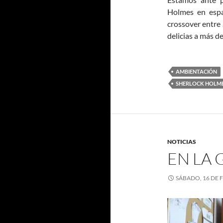
Holmes en espa
crossover entre 
delicias a más de
AMBIENTACIÓN
SHERLOCK HOLM
NOTICIAS
EN LA
SÁBADO, 16 DE 