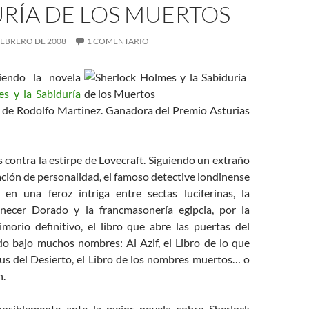
RÍA DE LOS MUERTOS
FEBRERO DE 2008
1 COMENTARIO
endo la novela
s y la Sabiduría
de Rodolfo Martinez. Ganadora del Premio Asturias
contra la estirpe de Lovecraft. Siguiendo un extraño
ción de personalidad, el famoso detective londinense
en una feroz intriga entre sectas luciferinas, la
necer Dorado y la francmasonería egipcia, por la
imorio definitivo, el libro que abre las puertas del
ido bajo muchos nombres: Al Azif, el Libro de lo que
tus del Desierto, el Libro de los nombres muertos… o
n.
osiblemente ante la mejor novela sobre Sherlock