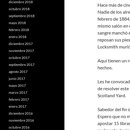
diciembre 2018
Hace más de cin
octubre 2018
Nadie de los alr
septiembre 2018
febrero de 1884.
mayo 2018
mismo salón en 
febrero 2018
sangre manchó e
enero 2018
reposan sus pies
diciembre 2017
Locksmith murió 
noviembre 2017
octubre 2017
Aquí tienen un r
septiembre 2017
hechos.
agosto 2017
junio 2017
Les he convocado
mayo 2017
de resolver est
marzo 2017
Scotland Yard.
febrero 2017
enero 2017
Sabedor del fin 
diciembre 2016
Espero que no m
noviembre 2016
apostar 15 libra
octubre 2016