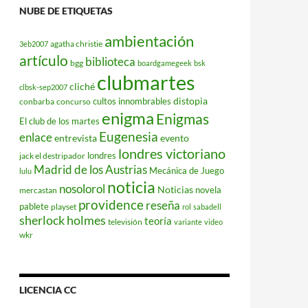
NUBE DE ETIQUETAS
ambientación
agatha christie
3eb2007
artículo
biblioteca
bgg
boardgamegeek
bsk
clubmartes
cliché
clbsk-sep2007
distopia
cultos innombrables
conbarba
concurso
enigma
Enigmas
El club de los martes
Eugenesia
enlace
entrevista
evento
londres victoriano
londres
jack el destripador
Madrid de los Austrias
Mecánica de Juego
lulu
noticia
nosolorol
Noticias
novela
mercastan
providence
reseña
pablete
playset
rol
sabadell
sherlock holmes
teoría
televisión
variante
video
wkr
LICENCIA CC