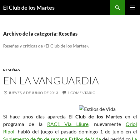
Buscar
El Club de los Martes
SALTAR
MENÚ
AL
PRINCI
CONTENIDO
Archivo de la categoría: Reseñas
Reseñas y críticas de «El Club de los Martes».
RESEÑAS
EN LA VANGUARDIA
JUEVES, 6 DE JUNIO DE 2013
1 COMENTARIO
Si hace unos días aparecía
El Club de los Martes
en el
programa de la
RAC1 Via Lliure
, nuevamente
Oriol
Ripoll
habló del juego
el pasado domingo 1 de junio en el
Suplemento de fin de semana Estilos de Vida
del periódico
La