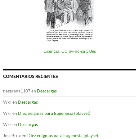
Licencia: CC by-nc-sa 3.0es
COMENTARIOS RECIENTES
nazarena1107
en
Descargas
Wkr
en
Descargas
Wkr
en
Diez enigmas para Eugenesia (playset)
Wkr
en
Descargas
JoseBrox
en
Diez enigmas para Eugenesia (playset)