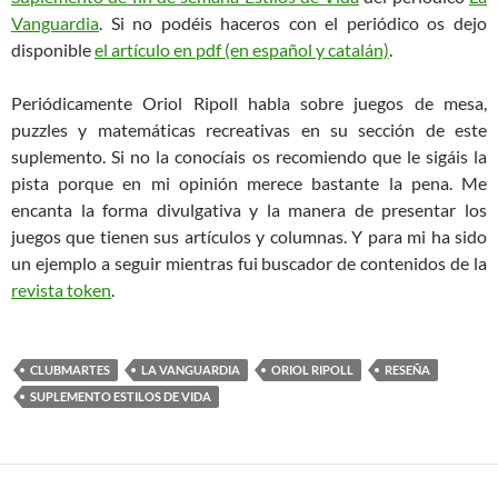
Vanguardia
. Si no podéis haceros con el periódico os dejo
disponible
el artículo en pdf (en español y catalán)
.
Periódicamente Oriol Ripoll habla sobre juegos de mesa,
puzzles y matemáticas recreativas en su sección de este
suplemento. Si no la conocíais os recomiendo que le sigáis la
pista porque en mi opinión merece bastante la pena. Me
encanta la forma divulgativa y la manera de presentar los
juegos que tienen sus artículos y columnas. Y para mi ha sido
un ejemplo a seguir mientras fui buscador de contenidos de la
revista token
.
CLUBMARTES
LA VANGUARDIA
ORIOL RIPOLL
RESEÑA
SUPLEMENTO ESTILOS DE VIDA