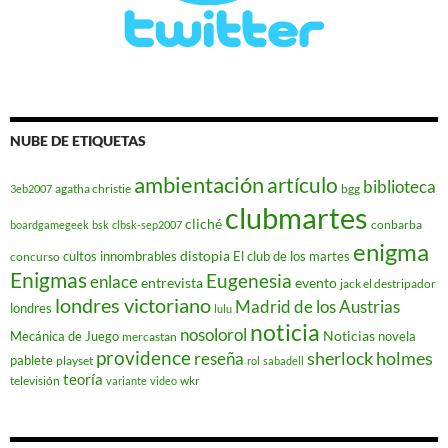
NUBE DE ETIQUETAS
ambientación
artículo
biblioteca
agatha christie
bgg
3eb2007
clubmartes
cliché
conbarba
boardgamegeek
bsk
clbsk-sep2007
enigma
distopia
cultos innombrables
El club de los martes
concurso
Enigmas
Eugenesia
enlace
entrevista
evento
jack el destripador
londres victoriano
Madrid de los Austrias
londres
lulu
noticia
nosolorol
Noticias
Mecánica de Juego
novela
mercastan
providence
reseña
sherlock holmes
pablete
playset
rol
sabadell
teoría
televisión
wkr
variante
video