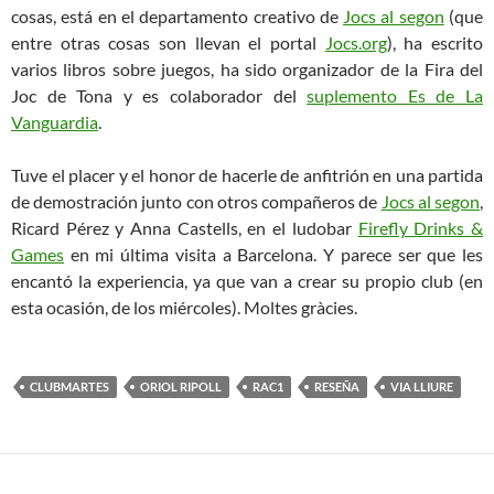
cosas, está en el departamento creativo de
Jocs al segon
(que
entre otras cosas son llevan el portal
Jocs.org
), ha escrito
varios libros sobre juegos, ha sido organizador de la Fira del
Joc de Tona y es colaborador del
suplemento Es de La
Vanguardia
.
Tuve el placer y el honor de hacerle de anfitrión en una partida
de demostración junto con otros compañeros de
Jocs al segon
,
Ricard Pérez y Anna Castells, en el ludobar
Firefly Drinks &
Games
en mi última visita a Barcelona. Y parece ser que les
encantó la experiencia, ya que van a crear su propio club (en
esta ocasión, de los miércoles). Moltes gràcies.
CLUBMARTES
ORIOL RIPOLL
RAC1
RESEÑA
VIA LLIURE