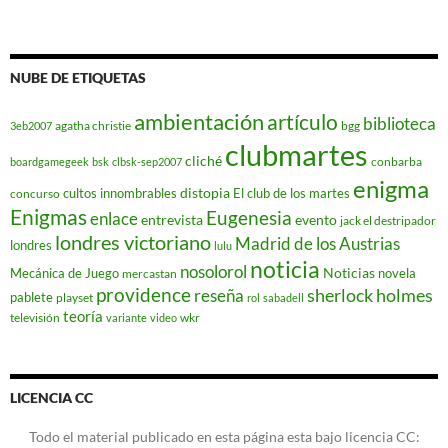
NUBE DE ETIQUETAS
ambientación
artículo
biblioteca
agatha christie
bgg
3eb2007
clubmartes
cliché
conbarba
boardgamegeek
bsk
clbsk-sep2007
enigma
distopia
cultos innombrables
El club de los martes
concurso
Enigmas
Eugenesia
enlace
entrevista
evento
jack el destripador
londres victoriano
Madrid de los Austrias
londres
lulu
noticia
nosolorol
Noticias
Mecánica de Juego
novela
mercastan
providence
reseña
sherlock holmes
pablete
playset
rol
sabadell
teoría
televisión
wkr
variante
video
LICENCIA CC
Todo el material publicado en esta página esta bajo licencia CC: