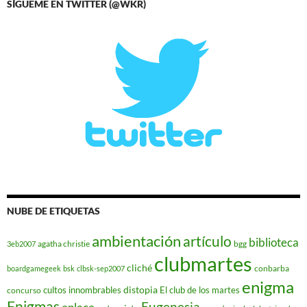
SÍGUEME EN TWITTER (@WKR)
NUBE DE ETIQUETAS
ambientación
artículo
biblioteca
agatha christie
bgg
3eb2007
clubmartes
cliché
conbarba
boardgamegeek
bsk
clbsk-sep2007
enigma
distopia
cultos innombrables
El club de los martes
concurso
Enigmas
Eugenesia