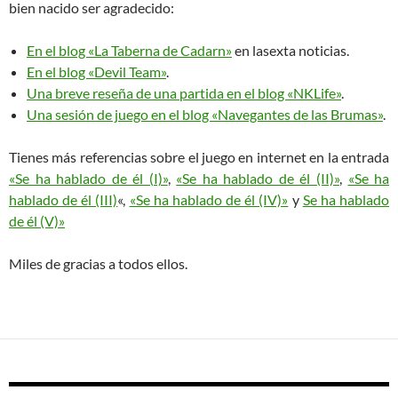
bien nacido ser agradecido:
En el blog «La Taberna de Cadarn»
en lasexta noticias.
En el blog «Devil Team»
.
Una breve reseña de una partida en el blog «NKLife»
.
Una sesión de juego en el blog «Navegantes de las Brumas»
.
Tienes más referencias sobre el juego en internet en la entrada
«Se ha hablado de él (I)»
,
«Se ha hablado de él (II)»
,
«Se ha
hablado de él (III)
«,
«Se ha hablado de él (IV)»
y
Se ha hablado
de él (V)»
Miles de gracias a todos ellos.