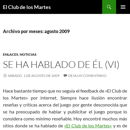
Buscar
El Club de los Martes
SALTAR
MENÚ
AL
PRINCI
CONTENIDO
Archivo por meses: agosto 2009
ENLACES
,
NOTICIAS
SE HA HABLADO DE ÉL (VI)
SÁBADO, 1 DE AGOSTO DE 2009
DEJA UN COMENTARIO
Hace bastante tiempo que no seguía el feedback de «El Club de
los Martes» por internet. Siempre hace ilusión encontrar
reseñas y críticas acerca del juego por gente desconocida que
se ha preocupado de hablar y publicitar el juego porque lo
considera como mínimo reseñable. Hoy encontré muchos más
sitios donde se ha hablado de
«El Club de los Martes»
y es de