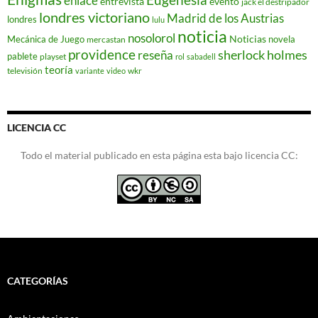
enlace
entrevista
evento
jack el destripador
londres victoriano
Madrid de los Austrias
londres
lulu
noticia
nosolorol
Noticias
Mecánica de Juego
novela
mercastan
providence
reseña
sherlock holmes
pablete
playset
rol
sabadell
teoría
televisión
wkr
variante
video
LICENCIA CC
Todo el material publicado en esta página esta bajo licencia CC:
CATEGORÍAS