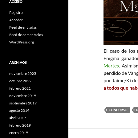
ACCESO
Registro
Acceder
Feed de entradas
Feed de comentarios
WordPress.org
El caso de los
Enigma ganado
ARCHIVOS
Martes
. Asimis
perdido
de Vànge
noviembre 2025
por Jaime/Ki de 
octubre 2022
a todos que hab
febrero 2021
noviembre 2019
septiembre 2019
CONCURSO
agosto 2019
abril 2019
febrero 2019
enero 2019