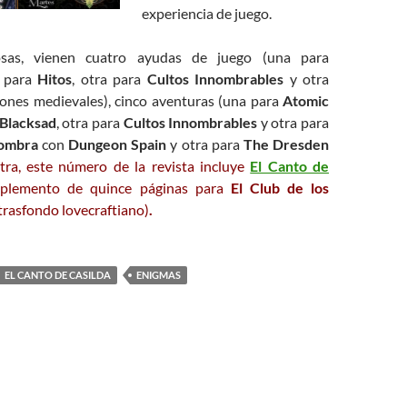
experiencia de juego.
osas, vienen cuatro ayudas de juego (una para
a para
Hitos
, otra para
Cultos Innombrables
y otra
ones medievales), cinco aventuras (una para
Atomic
Blacksad
, otra para
Cultos Innombrables
y otra para
sombra
con
Dungeon Spain
y otra para
The Dresden
ra, este número de la revista incluye
El Canto de
plemento de quince páginas para
El Club de los
trasfondo lovecraftiano)
.
EL CANTO DE CASILDA
ENIGMAS