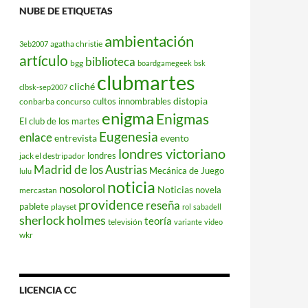
NUBE DE ETIQUETAS
ambientación
agatha christie
3eb2007
artículo
biblioteca
bgg
boardgamegeek
bsk
clubmartes
cliché
clbsk-sep2007
distopia
cultos innombrables
conbarba
concurso
enigma
Enigmas
El club de los martes
Eugenesia
enlace
entrevista
evento
londres victoriano
londres
jack el destripador
Madrid de los Austrias
Mecánica de Juego
lulu
noticia
nosolorol
Noticias
novela
mercastan
providence
reseña
pablete
playset
rol
sabadell
sherlock holmes
teoría
televisión
variante
video
wkr
LICENCIA CC