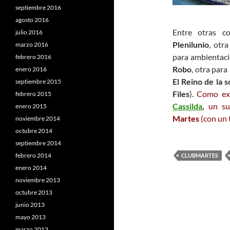
septiembre 2016
agosto 2016
Entre otras c
julio 2016
Plenilunio
, otr
marzo 2016
para ambientaci
febrero 2016
Robo
, otra para
enero 2016
El Reino de la 
septiembre 2015
Files
).
Como ext
febrero 2015
Cassilda
,
un su
enero 2015
Martes
(con un 
noviembre 2014
octubre 2014
septiembre 2014
febrero 2014
CLUBMARTES
enero 2014
noviembre 2013
octubre 2013
junio 2013
mayo 2013
marzo 2013