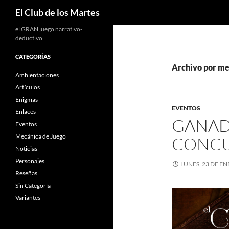
Buscar
El Club de los Martes
el GRAN juego narrativo-
deductivo
CATEGORÍAS
Archivo por me
Ambientaciones
Artículos
Enigmas
EVENTOS
Enlaces
GANADO
Eventos
Mecánica de Juego
CONC
Noticias
Personajes
LUNES, 23 DE E
Reseñas
Sin Categoría
Variantes