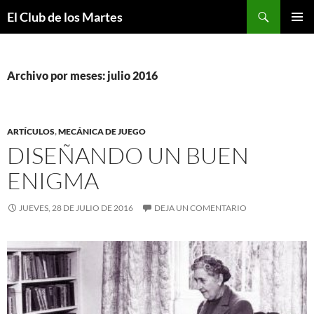
Buscar
El Club de los Martes
SALTAR
MENÚ
AL
PRINCI
CONTENIDO
Archivo por meses: julio 2016
ARTÍCULOS
,
MECÁNICA DE JUEGO
DISEÑANDO UN BUEN
ENIGMA
JUEVES, 28 DE JULIO DE 2016
DEJA UN COMENTARIO