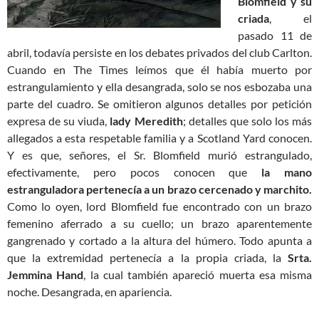
Blomfield y su
criada
, el
pasado 11 de
abril, todavía persiste en los debates privados del club Carlton.
Cuando en The Times leímos que él había muerto por
estrangulamiento y ella desangrada, solo se nos esbozaba una
parte del cuadro. Se omitieron algunos detalles por petición
expresa de su viuda,
lady Meredith
; detalles que solo los más
allegados a esta respetable familia y a Scotland Yard conocen.
Y es que, señores, el Sr. Blomfield murió estrangulado,
efectivamente, pero pocos conocen que
la mano
estranguladora pertenecía a un brazo cercenado y marchito.
Como lo oyen, lord Blomfield fue encontrado con un brazo
femenino aferrado a su cuello; un brazo aparentemente
gangrenado y cortado a la altura del húmero. Todo apunta a
que la extremidad pertenecía a la propia criada, la
Srta.
Jemmina Hand
, la cual también apareció muerta esa misma
noche. Desangrada, en apariencia.