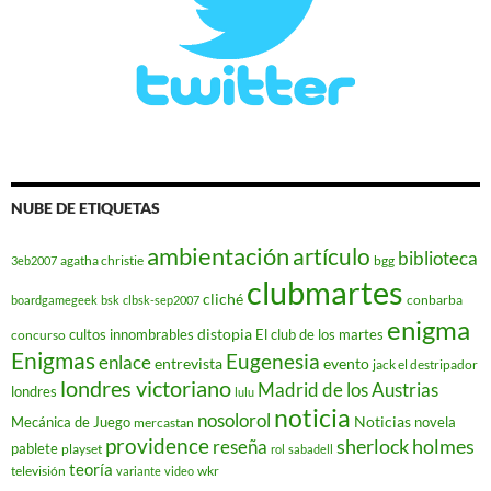
NUBE DE ETIQUETAS
ambientación
artículo
biblioteca
agatha christie
bgg
3eb2007
clubmartes
cliché
conbarba
boardgamegeek
bsk
clbsk-sep2007
enigma
distopia
cultos innombrables
El club de los martes
concurso
Enigmas
Eugenesia
enlace
entrevista
evento
jack el destripador
londres victoriano
Madrid de los Austrias
londres
lulu
noticia
nosolorol
Noticias
Mecánica de Juego
novela
mercastan
providence
reseña
sherlock holmes
pablete
playset
rol
sabadell
teoría
televisión
wkr
variante
video