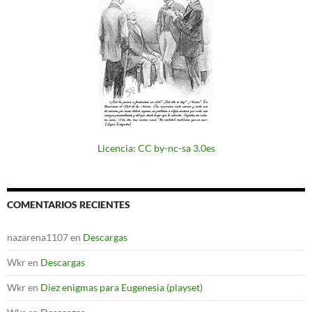
Licencia: CC by-nc-sa 3.0es
COMENTARIOS RECIENTES
nazarena1107
en
Descargas
Wkr
en
Descargas
Wkr
en
Diez enigmas para Eugenesia (playset)