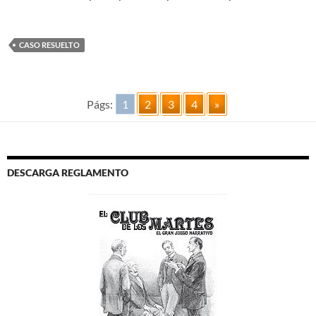
CASO RESUELTO
Págs:
1
2
3
4
»
DESCARGA REGLAMENTO