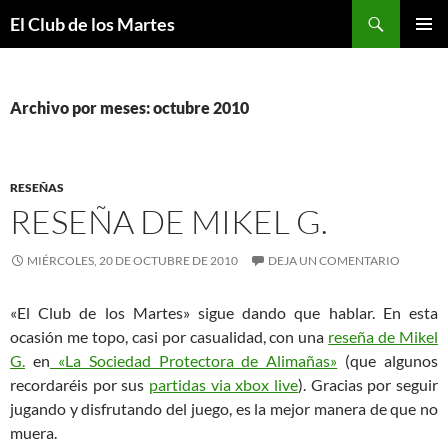
Buscar
El Club de los Martes
SALTAR
MENÚ
AL
PRINCI
CONTENIDO
Archivo por meses: octubre 2010
RESEÑAS
RESEÑA DE MIKEL G.
MIÉRCOLES, 20 DE OCTUBRE DE 2010
DEJA UN COMENTARIO
«El Club de los Martes» sigue dando que hablar. En esta
ocasión me topo, casi por casualidad, con una
reseña de Mikel
G.
en
«La Sociedad Protectora de Alimañas»
(que algunos
recordaréis por sus
partidas via xbox live
). Gracias por seguir
jugando y disfrutando del juego, es la mejor manera de que no
muera.