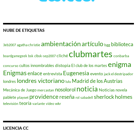
NUBE DE ETIQUETAS
ambientación
artículo
biblioteca
agatha christie
bgg
3eb2007
clubmartes
cliché
conbarba
boardgamegeek
bsk
clbsk-sep2007
enigma
distopia
cultos innombrables
El club de los martes
concurso
Enigmas
Eugenesia
enlace
entrevista
evento
jack el destripador
londres victoriano
Madrid de los Austrias
londres
lulu
noticia
nosolorol
Noticias
Mecánica de Juego
novela
mercastan
providence
reseña
sherlock holmes
pablete
playset
rol
sabadell
teoría
televisión
wkr
variante
video
LICENCIA CC