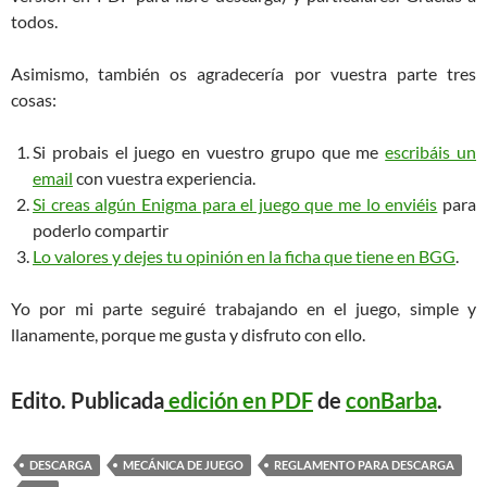
todos.
Asimismo, también os agradecería por vuestra parte tres
cosas:
Si probais el juego en vuestro grupo que me
escribáis un
email
con vuestra experiencia.
Si creas algún Enigma para el juego que me lo enviéis
para
poderlo compartir
Lo valores y dejes tu opinión en la ficha que tiene en BGG
.
Yo por mi parte seguiré trabajando en el juego, simple y
llanamente, porque me gusta y disfruto con ello.
Edito.
Publicada
edición en PDF
de
conBarba
.
DESCARGA
MECÁNICA DE JUEGO
REGLAMENTO PARA DESCARGA