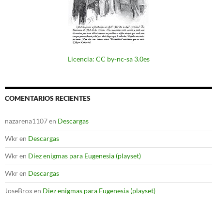
Licencia: CC by-nc-sa 3.0es
COMENTARIOS RECIENTES
nazarena1107
en
Descargas
Wkr
en
Descargas
Wkr
en
Diez enigmas para Eugenesia (playset)
Wkr
en
Descargas
JoseBrox
en
Diez enigmas para Eugenesia (playset)