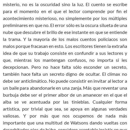
misterio, no es la oscuridad sino la luz. El cuento se escribe
para el momento en el que el lector comprende por fin el
acontecimiento misterioso, no simplemente por los múltiples
preliminares en que no. El error sólo es la oscura silueta de una
nube que descubre el brillo de ese instante en que se entiende
la trama. Y la mayoría de los malos cuentos policíacos son
malos porque fracasan en esto. Los escritores tienen la extraña
idea de que su trabajo consiste en confundir a sus lectores y
que, mientras los mantengan confusos, no importa si les
decepcionan. Pero no hace falta sólo esconder un secreto,
también hace falta un secreto digno de ocultar. El clímax no
debe ser anticlimático. No puede consistir en invitar al lector a
un baile para abandonarle en una zanja. Más que reventar una
burbuja debe ser el primer albor de un amanecer en el que el
alba se ve acentuada por las tinieblas. Cualquier forma
artística, por trivial que sea, se apoya en algunas verdades
valiosas. Y por más que nos ocupemos de nada más
importante que una multitud de Watsons dando vueltas con
desorbitados ojos de búho, considero aceptable insistir en que