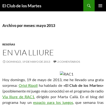
Buscar
El Club de los Martes
SALTAR
MENÚ
AL
PRINCI
CONTENIDO
Archivo por meses: mayo 2013
RESEÑAS
EN VIA LLIURE
DOMINGO, 19 DE MAYO DE 2013
2 COMENTARIOS
Hoy domingo, 19 de mayo de 2013, me he llevado una grata
sorpresa:
Oriol Ripoll
ha hablado de
«El Club de los Martes»
(posiblemente mi juego más conocido) en el programa de radio
Via lliure de RAC1
, dirigido por Marta Cailà. En el blog del
programa hay un
espacio para los juegos
, que semana tras