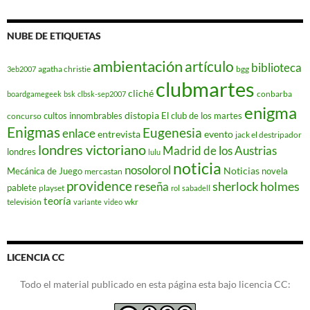
NUBE DE ETIQUETAS
ambientación
artículo
biblioteca
agatha christie
bgg
3eb2007
clubmartes
cliché
conbarba
boardgamegeek
bsk
clbsk-sep2007
enigma
distopia
cultos innombrables
El club de los martes
concurso
Enigmas
Eugenesia
enlace
entrevista
evento
jack el destripador
londres victoriano
Madrid de los Austrias
londres
lulu
noticia
nosolorol
Noticias
Mecánica de Juego
novela
mercastan
providence
reseña
sherlock holmes
pablete
playset
rol
sabadell
teoría
televisión
wkr
variante
video
LICENCIA CC
Todo el material publicado en esta página esta bajo licencia CC: