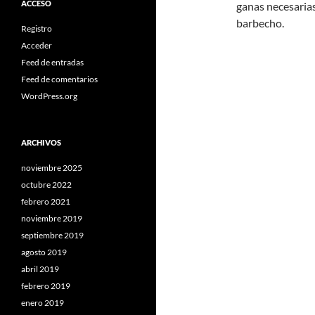
ACCESO
ganas necesarias
barbecho.
Registro
Acceder
Feed de entradas
Feed de comentarios
WordPress.org
ARCHIVOS
noviembre 2025
octubre 2022
febrero 2021
noviembre 2019
septiembre 2019
agosto 2019
abril 2019
febrero 2019
enero 2019