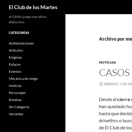
Buscar
El Club de los Martes
el GRAN juego narrativo-
deductivo
CATEGORÍAS
Archivo por me
Ambientaciones
Artículos
Enigmas
NOTICIAS
Enlaces
CASOS
Eventos
Mecánica de Juego
SÁBADO, 1 DE N
Noticias
Personajes
Desde el
cierre
Reseñas
han quedado hué
Sin Categoría
hasta que decida 
Variantes
drivethru o busc
de El Club de lo