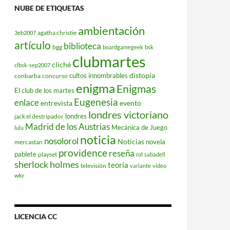
NUBE DE ETIQUETAS
ambientación
agatha christie
3eb2007
artículo
biblioteca
bgg
boardgamegeek
bsk
clubmartes
cliché
clbsk-sep2007
distopia
cultos innombrables
conbarba
concurso
enigma
Enigmas
El club de los martes
Eugenesia
enlace
entrevista
evento
londres victoriano
londres
jack el destripador
Madrid de los Austrias
Mecánica de Juego
lulu
noticia
nosolorol
Noticias
novela
mercastan
providence
reseña
pablete
playset
rol
sabadell
sherlock holmes
teoría
televisión
variante
video
wkr
LICENCIA CC