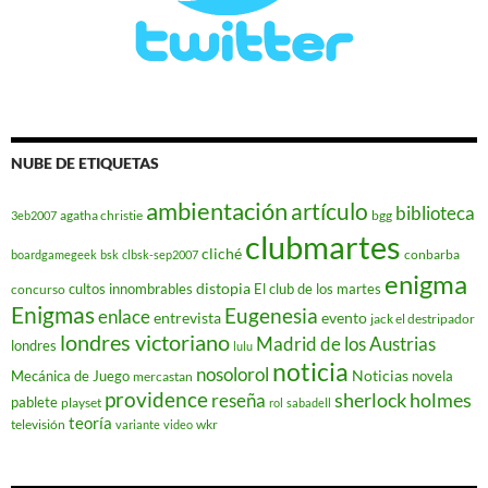
NUBE DE ETIQUETAS
ambientación
artículo
biblioteca
agatha christie
bgg
3eb2007
clubmartes
cliché
conbarba
boardgamegeek
bsk
clbsk-sep2007
enigma
distopia
cultos innombrables
El club de los martes
concurso
Enigmas
Eugenesia
enlace
entrevista
evento
jack el destripador
londres victoriano
Madrid de los Austrias
londres
lulu
noticia
nosolorol
Noticias
Mecánica de Juego
novela
mercastan
providence
reseña
sherlock holmes
pablete
playset
rol
sabadell
teoría
televisión
wkr
variante
video