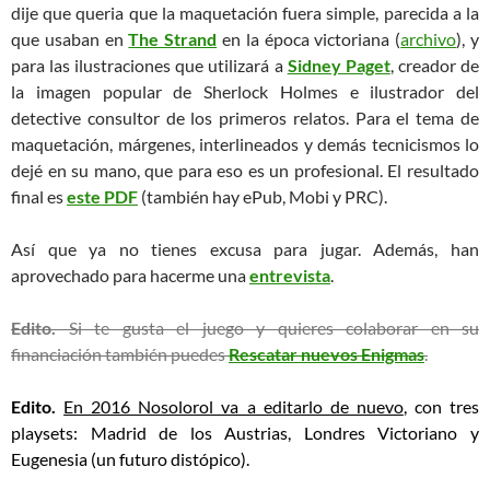
dije que queria que la maquetación fuera simple, parecida a la
que usaban en
The Strand
en la época victoriana (
archivo
), y
para las ilustraciones que utilizará a
Sidney Paget
, creador de
la imagen popular de Sherlock Holmes e ilustrador del
detective consultor de los primeros relatos. Para el tema de
maquetación, márgenes, interlineados y demás tecnicismos lo
dejé en su mano, que para eso es un profesional. El resultado
final es
este PDF
(también hay ePub, Mobi y PRC).
Así que ya no tienes excusa para jugar. Además, han
aprovechado para hacerme una
entrevista
.
Edito.
Si te gusta el juego y quieres colaborar en su
financiación también puedes
Rescatar nuevos Enigmas
.
Edito.
En 2016 Nosolorol va a editarlo de nuevo
, con tres
playsets: Madrid de los Austrias, Londres Victoriano y
Eugenesia (un futuro distópico).