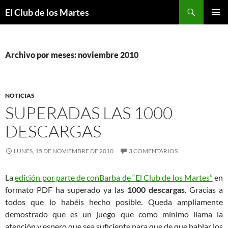
Buscar
El Club de los Martes
SALTAR
MENÚ
AL
PRINCI
CONTENIDO
Archivo por meses: noviembre 2010
NOTICIAS
SUPERADAS LAS 1000
DESCARGAS
LUNES, 15 DE NOVIEMBRE DE 2010
3 COMENTARIOS
La
edición por parte de conBarba de “El Club de los Martes”
en
formato PDF ha superado ya las
1000 descargas
. Gracias a
todos que lo habéis hecho posible. Queda ampliamente
demostrado que es un juego que como mínimo llama la
atención y espero que sea suficiente para que de que hablar los