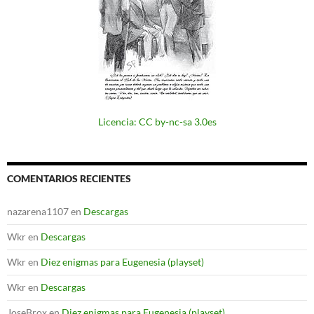
Licencia: CC by-nc-sa 3.0es
COMENTARIOS RECIENTES
nazarena1107
en
Descargas
Wkr
en
Descargas
Wkr
en
Diez enigmas para Eugenesia (playset)
Wkr
en
Descargas
JoseBrox
en
Diez enigmas para Eugenesia (playset)