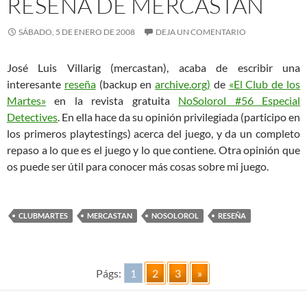
RESEÑA DE MERCASTAN
SÁBADO, 5 DE ENERO DE 2008
DEJA UN COMENTARIO
José Luis Villarig (mercastan), acaba de escribir una
interesante
reseña
(backup en
archive.org)
de
«El Club de los
Martes»
en la revista gratuita
NoSolorol #56 Especial
Detectives
. En ella hace da su opinión privilegiada (participo en
los primeros playtestings) acerca del juego, y da un completo
repaso a lo que es el juego y lo que contiene. Otra opinión que
os puede ser útil para conocer más cosas sobre mi juego.
CLUBMARTES
MERCASTAN
NOSOLOROL
RESEÑA
Págs:
1
2
3
»