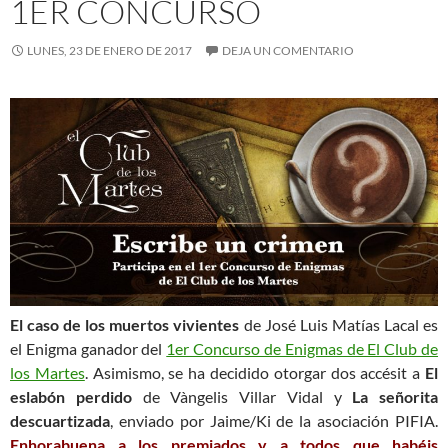
1ER CONCURSO
LUNES, 23 DE ENERO DE 2017
DEJA UN COMENTARIO
El caso de los muertos vivientes
de José Luis Matías Lacal es
el Enigma ganador del
1er Concurso de Enigmas de El Club de
los Martes
. Asimismo, se ha decidido otorgar dos accésit a
El
eslabón perdido
de Vàngelis Villar Vidal y
La señorita
descuartizada
, enviado por Jaime/Ki de la asociación PIFIA.
Enhorabuena a los premiados y a todos que habéis