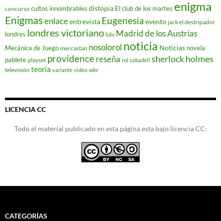
enigma
distopia
cultos innombrables
El club de los martes
concurso
Enigmas
Eugenesia
enlace
entrevista
evento
jack el destripador
londres victoriano
Madrid de los Austrias
londres
lulu
noticia
nosolorol
Noticias
Mecánica de Juego
novela
mercastan
providence
reseña
sherlock holmes
pablete
playset
rol
sabadell
teoría
televisión
wkr
variante
video
LICENCIA CC
Todo el material publicado en esta página esta bajo licencia CC:
CATEGORÍAS