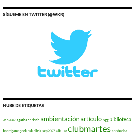
SÍGUEME EN TWITTER (@WKR)
NUBE DE ETIQUETAS
ambientación
artículo
biblioteca
agatha christie
bgg
3eb2007
clubmartes
cliché
conbarba
boardgamegeek
bsk
clbsk-sep2007