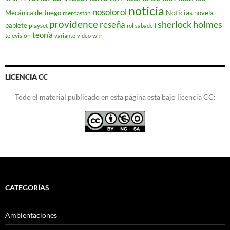
noticia
nosolorol
Noticias
Mecánica de Juego
novela
mercastan
providence
reseña
sherlock holmes
pablete
playset
rol
sabadell
teoría
televisión
wkr
variante
video
LICENCIA CC
Todo el material publicado en esta página esta bajo licencia CC:
CATEGORÍAS
Ambientaciones