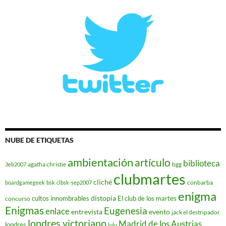
NUBE DE ETIQUETAS
ambientación
artículo
biblioteca
agatha christie
bgg
3eb2007
clubmartes
cliché
conbarba
boardgamegeek
bsk
clbsk-sep2007
enigma
distopia
cultos innombrables
El club de los martes
concurso
Enigmas
Eugenesia
enlace
entrevista
evento
jack el destripador
londres victoriano
Madrid de los Austrias
londres
lulu