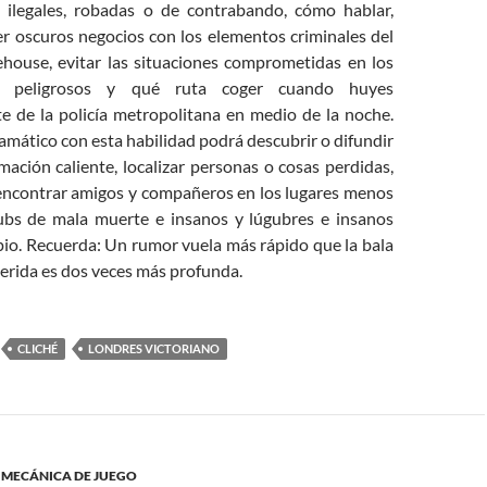
 ilegales, robadas o de contrabando, cómo hablar,
er oscuros negocios con los elementos criminales del
house, evitar las situaciones comprometidas en los
s peligrosos y qué ruta coger cuando huyes
 de la policía metropolitana en medio de la noche.
mático con esta habilidad podrá descubrir o difundir
ación caliente, localizar personas o cosas perdidas,
 encontrar amigos y compañeros en los lugares menos
ubs de mala muerte e insanos y lúgubres e insanos
io. Recuerda: Un rumor vuela más rápido que la bala
herida es dos veces más profunda.
CLICHÉ
LONDRES VICTORIANO
,
MECÁNICA DE JUEGO