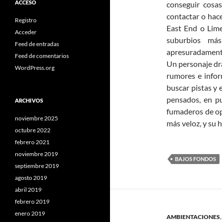
ACCESO
conseguir cosas
contactar o hac
Registro
East End o Lime
Acceder
suburbios má
Feed de entradas
apresuradamente
Feed de comentarios
Un personaje dra
WordPress.org
rumores e inform
buscar pistas y
pensados, en p
ARCHIVOS
fumaderos de op
noviembre 2025
más veloz, y su 
octubre 2022
febrero 2021
noviembre 2019
BAJOS FONDOS
septiembre 2019
agosto 2019
abril 2019
febrero 2019
enero 2019
AMBIENTACIONES