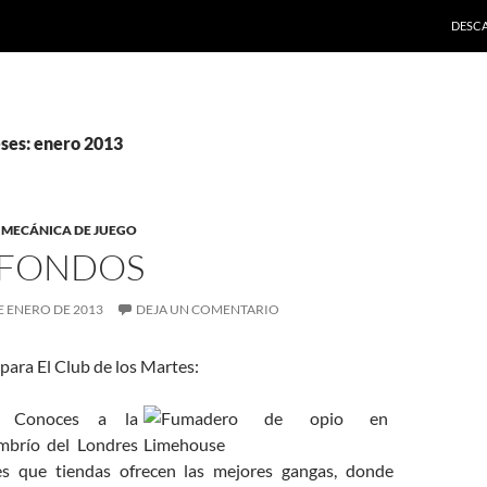
SALTA
DESC
ses: enero 2013
,
MECÁNICA DE JUEGO
 FONDOS
 ENERO DE 2013
DEJA UN COMENTARIO
para El Club de los Martes:
Conoces a la
umbrío del Londres
bes que tiendas ofrecen las mejores gangas, donde