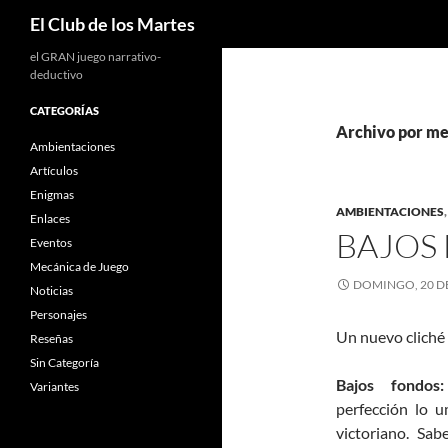
Buscar
El Club de los Martes
el GRAN juego narrativo-
deductivo
CATEGORÍAS
Archivo por me
Ambientaciones
Artículos
Enigmas
AMBIENTACIONES
Enlaces
BAJOS
Eventos
Mecánica de Juego
DOMINGO, 20 DE
Noticias
Personajes
Un nuevo cliché 
Reseñas
Sin Categoría
Bajos fondos:
Variantes
perfección lo 
victoriano. Sa