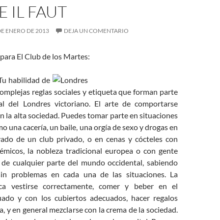
 IL FAUT
DE ENERO DE 2013
DEJA UN COMENTARIO
para El Club de los Martes:
u habilidad de
omplejas reglas sociales y etiqueta que forman parte
al del Londres victoriano. El arte de comportarse
 la alta sociedad. Puedes tomar parte en situaciones
mo una cacería, un baile, una orgía de sexo y drogas en
vado de un club privado, o en cenas y cócteles con
démicos, la nobleza tradicional europea o con gente
 de cualquier parte del mundo occidental, sabiendo
sin problemas en cada una de las situaciones. La
fica vestirse correctamente, comer y beber en el
do y con los cubiertos adecuados, hacer regalos
, y en general mezclarse con la crema de la sociedad.