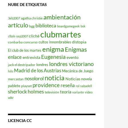
NUBE DE ETIQUETAS
ambientación
agatha christie
3eb2007
artículo
biblioteca
bgg
boardgamegeek
bsk
clubmartes
cliché
clbsk-sep2007
distopia
cultos innombrables
conbarba
concurso
enigma
Enigmas
El club de los martes
Eugenesia
enlace
entrevista
evento
londres victoriano
londres
jack el destripador
Madrid de los Austrias
Mecánica de Juego
lulu
noticia
nosolorol
Noticias
novela
mercastan
providence
reseña
pablete
playset
rol
sabadell
sherlock holmes
teoría
televisión
variante
video
wkr
LICENCIA CC