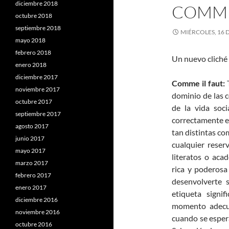
diciembre 2018
COMME
octubre 2018
septiembre 2018
MIÉRCOLES, 16 
mayo 2018
febrero 2018
Un nuevo cliché 
enero 2018
diciembre 2017
Comme il faut:
T
noviembre 2017
dominio de las c
octubre 2017
de la vida soci
septiembre 2017
correctamente en
agosto 2017
tan distintas co
junio 2017
cualquier reser
mayo 2017
literatos o aca
marzo 2017
rica y poderosa
febrero 2017
desenvolverte 
enero 2017
etiqueta signi
diciembre 2016
momento adecua
noviembre 2016
cuando se espera
octubre 2016