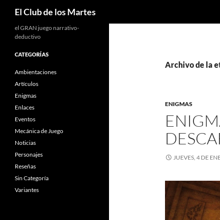
Buscar
El Club de los Martes
el GRAN juego narrativo-
deductivo
CATEGORÍAS
Archivo de la e
Ambientaciones
Artículos
Enigmas
ENIGMAS
Enlaces
ENIGM
Eventos
Mecánica de Juego
DESCA
Noticias
Personajes
JUEVES, 4 DE EN
Reseñas
Sin Categoría
Variantes