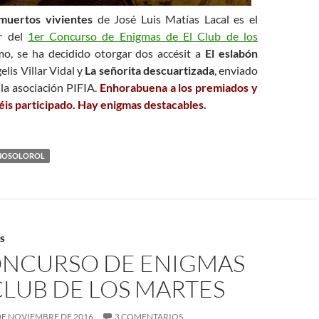
 muertos vivientes
de José Luis Matías Lacal es el
r del
1er Concurso de Enigmas de El Club de los
mo, se ha decidido otorgar dos accésit a
El eslabón
lis Villar Vidal y
La señorita descuartizada
, enviado
la asociación PIFIA.
Enhorabuena a los premiados y
éis participado. Hay enigmas destacables.
NOSOLOROL
S
ONCURSO DE ENIGMAS
CLUB DE LOS MARTES
DE NOVIEMBRE DE 2016
3 COMENTARIOS