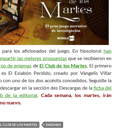
 para los aficionados del juego. En Nosolorol
han
mpartir las mejores propuestas
que se recibieron en
rso de enigmas
de
El Club de los Martes
. El primero
 es El Eslabón Perdido, creado por Vàngelis Villar
 con uno de los dos accésits concedidos. Seguidle la
 descargar en la sección des Descargas de la
ficha del
b de la editorial
.
Cada semana, los martes, irán
no nuevo.
EL CLUB DE LOS MARTES
ENIGMAS