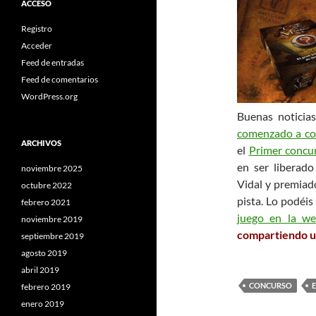
ACCESO
Registro
Acceder
Feed de entradas
Feed de comentarios
WordPress.org
Buenas noticias
comenzado a co
ARCHIVOS
el
Primer concu
en ser liberado
noviembre 2025
Vidal y premiado
octubre 2022
pista. Lo podéis
febrero 2021
juego en la we
noviembre 2019
compartiendo u
septiembre 2019
agosto 2019
abril 2019
CONCURSO
febrero 2019
enero 2019