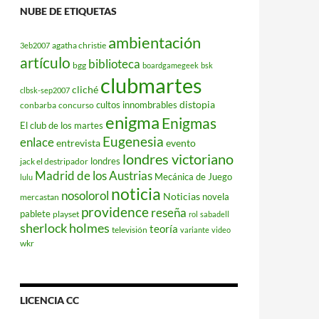
NUBE DE ETIQUETAS
ambientación
agatha christie
3eb2007
artículo
biblioteca
bgg
boardgamegeek
bsk
clubmartes
cliché
clbsk-sep2007
distopia
cultos innombrables
conbarba
concurso
enigma
Enigmas
El club de los martes
Eugenesia
enlace
entrevista
evento
londres victoriano
londres
jack el destripador
Madrid de los Austrias
Mecánica de Juego
lulu
noticia
nosolorol
Noticias
novela
mercastan
providence
reseña
pablete
playset
rol
sabadell
sherlock holmes
teoría
televisión
variante
video
wkr
LICENCIA CC