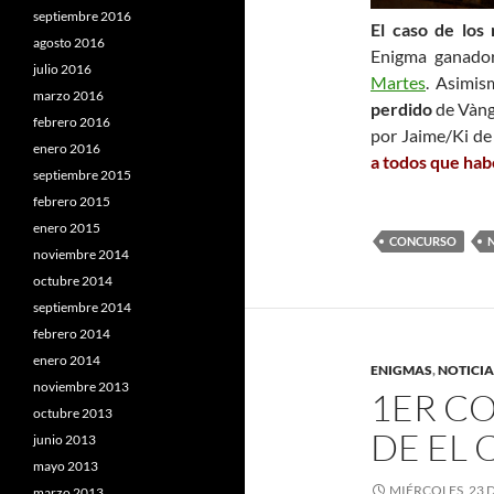
septiembre 2016
El caso de los
agosto 2016
Enigma ganado
julio 2016
Martes
. Asimis
marzo 2016
perdido
de Vànge
febrero 2016
por Jaime/Ki de 
enero 2016
a todos que hab
septiembre 2015
febrero 2015
enero 2015
CONCURSO
noviembre 2014
octubre 2014
septiembre 2014
febrero 2014
enero 2014
ENIGMAS
,
NOTICIA
noviembre 2013
1ER C
octubre 2013
DE EL 
junio 2013
mayo 2013
MIÉRCOLES, 23 
marzo 2013