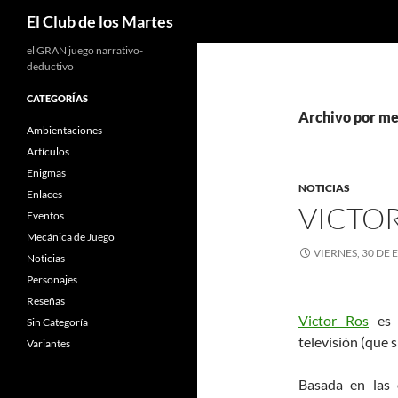
Buscar
El Club de los Martes
el GRAN juego narrativo-
deductivo
CATEGORÍAS
Archivo por me
Ambientaciones
Artículos
Enigmas
NOTICIAS
Enlaces
VICTO
Eventos
Mecánica de Juego
VIERNES, 30 DE 
Noticias
Personajes
Reseñas
Victor Ros
es 
Sin Categoría
televisión (que s
Variantes
Basada en las 