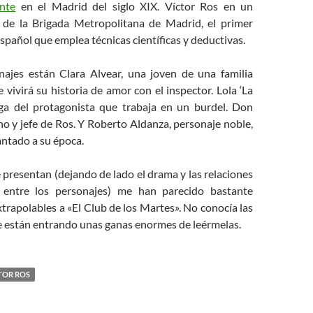
ante
en el Madrid del siglo XIX. Víctor
Ros
en un
ía de la Brigada Metropolitana de Madrid, el primer
español que emplea técnicas científicas y deductivas.
najes están Clara Alvear, una joven de una familia
e vivirá su historia de amor con el inspector. Lola ‘La
iga del protagonista que trabaja en un burdel. Don
o y jefe de
Ros
. Y Roberto Aldanza, personaje noble,
antado a su época.
 presentan (dejando de lado el drama y las relaciones
s entre los personajes) me han parecido bastante
rapolables a «El Club de los Martes». No conocía las
e están entrando unas ganas enormes de leérmelas.
TOR ROS