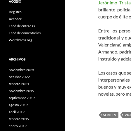
ACCESO
Jerónimo Trist
brillante polic
Registro
cuerpo de élite 
Acceder
Feed de entradas
Entre los perso
Feed de comentarios
tradicional y qu
WordPress.org
Valenciana’, am
Armando, padrin
instruido y adel
ARCHIVOS
noviembre 2025
Los casos que se
octubre 2022
interpersonale
febrero 2021
buenos y muy ext
noviembre 2019
novelas, pero m
septiembre 2019
agosto 2019
abril 2019
SERIE TV
VIC
febrero 2019
enero 2019