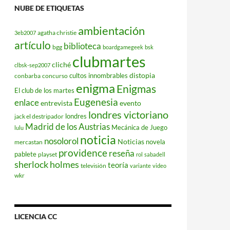
NUBE DE ETIQUETAS
ambientación
agatha christie
3eb2007
artículo
biblioteca
bgg
boardgamegeek
bsk
clubmartes
cliché
clbsk-sep2007
distopia
cultos innombrables
conbarba
concurso
enigma
Enigmas
El club de los martes
Eugenesia
enlace
entrevista
evento
londres victoriano
londres
jack el destripador
Madrid de los Austrias
Mecánica de Juego
lulu
noticia
nosolorol
Noticias
novela
mercastan
providence
reseña
pablete
playset
rol
sabadell
sherlock holmes
teoría
televisión
variante
video
wkr
LICENCIA CC