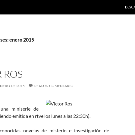
SALTA
DESC
ses: enero 2015
R ROS
ENERO DE 2015
DEJA UN COMENTARIO
una miniserie de
iendo emitida en rtve los lunes a las 22:30h).
conocidas novelas de misterio e investigación de