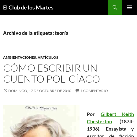
Buscar
El Club de los Martes
SALTAR
MENÚ
AL
PRINCI
CONTENIDO
Archivo de la etiqueta: teoría
AMBIENTACIONES
,
ARTÍCULOS
CÓMO ESCRIBIR UN
CUENTO POLICÍACO
DOMINGO, 17 DE OCTUBRE DE 2010
1 COMENTARIO
Por
Gilbert Keith
Chesterton
(1874-
1936). Ensayista y
escritor de ficción