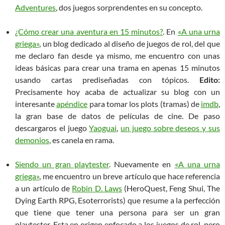
Adventures
, dos juegos sorprendentes en su concepto.
¿Cómo crear una aventura en 15 minutos?
. En
«A una urna
griega»
, un blog dedicado al diseño de juegos de rol, del que
me declaro fan desde ya mismo, me encuentro con unas
ideas básicas para crear una trama en apenas 15 minutos
usando cartas prediseñadas con tópicos.
Edito:
Precisamente hoy acaba de actualizar su blog con un
interesante
apéndice
para tomar los plots (tramas) de
imdb
,
la gran base de datos de películas de cine. De paso
descargaros el juego
Yaoguai
,
un juego sobre deseos y sus
demonios
, es canela en rama.
Siendo un gran playtester
. Nuevamente en
«A una urna
griega»
, me encuentro un breve artículo que hace referencia
a un artículo de
Robin D. Laws
(HeroQuest, Feng Shui, The
Dying Earth RPG, Esoterrorists) que resume a la perfección
que tiene que tener una persona para ser un gran
playtester. Esta en origen enfocado a los juegos de rol, pero