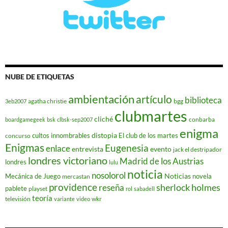
NUBE DE ETIQUETAS
ambientación
artículo
biblioteca
agatha christie
bgg
3eb2007
clubmartes
cliché
conbarba
boardgamegeek
bsk
clbsk-sep2007
enigma
distopia
cultos innombrables
El club de los martes
concurso
Enigmas
Eugenesia
enlace
entrevista
evento
jack el destripador
londres victoriano
Madrid de los Austrias
londres
lulu
noticia
nosolorol
Noticias
Mecánica de Juego
novela
mercastan
providence
reseña
sherlock holmes
pablete
playset
rol
sabadell
teoría
televisión
wkr
variante
video