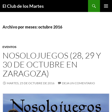
Buscar
El Club de los Martes
SALTAR
MENÚ
AL
PRINCI
CONTENIDO
Archivo por meses: octubre 2016
EVENTOS
NOSOLOJUEGOS (28, 29 Y
30 DE OCTUBRE EN
ZARAGOZA)
MARTES, 25 DE OCTUBRE DE 2016
DEJA UN COMENTARIO