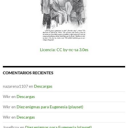
Licencia: CC by-nc-sa 3.0es
COMENTARIOS RECIENTES
nazarena1107
en
Descargas
Wkr
en
Descargas
Wkr
en
Diez enigmas para Eugenesia (playset)
Wkr
en
Descargas
JoseBrox
en
Diez enigmas para Eugenesia (playset)