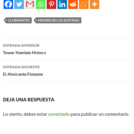
CLUBMARTES
MADRID DE LOS AUSTRIAS
ENTRADA ANTERIOR
Navegación
Tower Hamlets History
de
ENTRADA SIGUIENTE
entradas
El Almirante Flotante
DEJA UNA RESPUESTA
Lo siento, debes estar
conectado
para publicar un comentario.