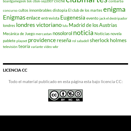
cliché
conbarba
boardgamegeek
bsk
clbsk-sep2007
enigma
distopia
cultos innombrables
El club de los martes
concurso
Enigmas
Eugenesia
enlace
entrevista
evento
jack el destripador
londres victoriano
Madrid de los Austrias
londres
lulu
noticia
nosolorol
Noticias
Mecánica de Juego
novela
mercastan
providence
reseña
sherlock holmes
pablete
playset
rol
sabadell
teoría
televisión
wkr
variante
video
LICENCIA CC
Todo el material publicado en esta página esta bajo licencia CC: