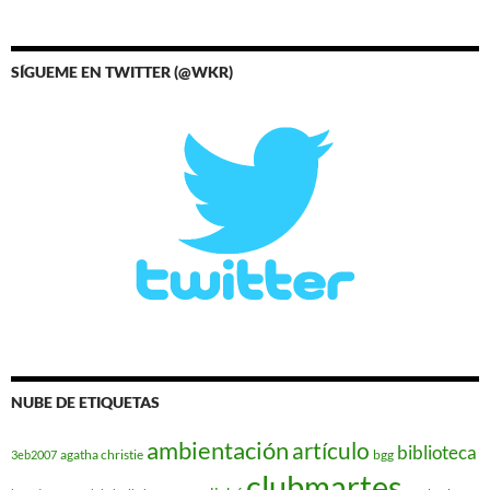
SÍGUEME EN TWITTER (@WKR)
NUBE DE ETIQUETAS
ambientación
artículo
biblioteca
agatha christie
bgg
3eb2007
clubmartes