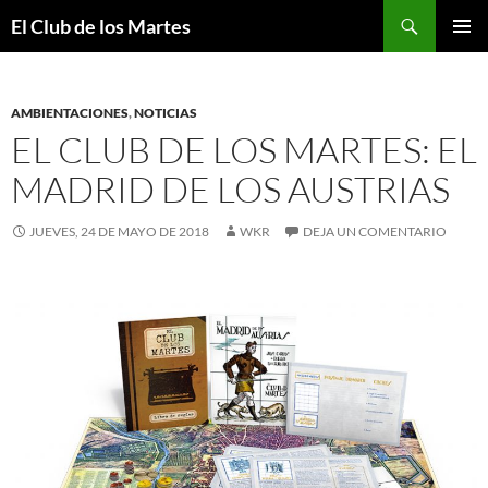
Buscar
El Club de los Martes
SALTAR
MENÚ
AL
PRINCI
CONTENIDO
AMBIENTACIONES
,
NOTICIAS
EL CLUB DE LOS MARTES: EL
MADRID DE LOS AUSTRIAS
JUEVES, 24 DE MAYO DE 2018
WKR
DEJA UN COMENTARIO