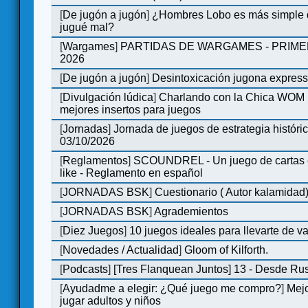
[
De jugón a jugón
]
¿Hombres Lobo es más simple q
jugué mal?
[
Wargames
]
PARTIDAS DE WARGAMES - PRIM
2026
[
De jugón a jugón
]
Desintoxicación jugona expres
[
Divulgación lúdica
]
Charlando con la Chica WOM | 
mejores insertos para juegos
[
Jornadas
]
Jornada de juegos de estrategia históri
03/10/2026
[
Reglamentos
]
SCOUNDREL - Un juego de cartas en
like - Reglamento en español
[
JORNADAS BSK
]
Cuestionario ( Autor kalamidad
[
JORNADAS BSK
]
Agrademientos
[
Diez Juegos
]
10 juegos ideales para llevarte de 
[
Novedades / Actualidad
]
Gloom of Kilforth.
[
Podcasts
]
[Tres Flanquean Juntos] 13 - Desde Ru
[
Ayudadme a elegir: ¿Qué juego me compro?
]
Mejo
jugar adultos y niños