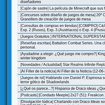
diseñadores
[
Cajón de sastre
]
La película de Minecraft que sus 
[
Concursos sobre diseño de juegos de mesa
]
20º 
Granollers de creación de juegos de mesa
[
Consultas de compras en tiendas
]
[COMPRO] C&C
Exp. 2 (Rusos), Exp. 3 (Austriacos) o Exp. 4 (Prusi
[
Juegos Gratuitos
]
INTERNATIONAL SUPERSTAR
[
Reseñas escritas
]
Battalion Combat Series. Una cl
personal.
[
Ayudadme a elegir: ¿Qué juego me compro?
]
King
winter kingdom
[
Novedades / Actualidad
]
Star Realms Infinite Repl
[
Al Filler de la noticia
]
Al Filler de la Noticia (12-06
[
Juegos de rol
]
Hablando con Daniel P. Espinosa s
terror gótico de Shadowlands
[
¿Qué os parece...?
]
Hispania de Draco ideas ¿Qu
[
Podcasts
]
[Condado Meeple] 2x27 (51): Freakcon
[
Divulgación lúdica
]
Charlando con Draco Ideas s