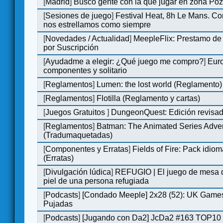
[
Madrid
]
Busco gente con la que jugar en zona Po
[
Sesiones de juego
]
Festival Heat, 8h Le Mans. C
nos estrellamos como siempre
[
Novedades / Actualidad
]
MeepleFlix: Prestamo de
por Suscripción
[
Ayudadme a elegir: ¿Qué juego me compro?
]
Eur
componentes y solitario
[
Reglamentos
]
Lumen: the lost world (Reglamento)
[
Reglamentos
]
Flotilla (Reglamento y cartas)
[
Juegos Gratuitos
]
DungeonQuest: Edición revisad
[
Reglamentos
]
Batman: The Animated Series Adve
(Tradumaquetadas)
[
Componentes y Erratas
]
Fields of Fire: Pack id
(Erratas)
[
Divulgación lúdica
]
REFUGIO | El juego de mesa q
piel de una persona refugiada
[
Podcasts
]
[Condado Meeple] 2x28 (52): UK Games
Pujadas
[
Podcasts
]
[Jugando con Da2] JcDa2 #163 TOP10 