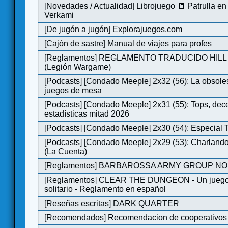
[
Novedades / Actualidad
]
Librojuego 📒 Patrulla en
Verkami
[
De jugón a jugón
]
Explorajuegos.com
[
Cajón de sastre
]
Manual de viajes para profes
[
Reglamentos
]
REGLAMENTO TRADUCIDO HILL
(Legión Wargame)
[
Podcasts
]
[Condado Meeple] 2x32 (56): La obsole
juegos de mesa
[
Podcasts
]
[Condado Meeple] 2x31 (55): Tops, dec
estadísticas mitad 2026
[
Podcasts
]
[Condado Meeple] 2x30 (54): Especial
[
Podcasts
]
[Condado Meeple] 2x29 (53): Charlando
(La Cuenta)
[
Reglamentos
]
BARBAROSSA ARMY GROUP NO
[
Reglamentos
]
CLEAR THE DUNGEON - Un juego 
solitario - Reglamento en español
[
Reseñas escritas
]
DARK QUARTER
[
Recomendados
]
Recomendacion de cooperativos 