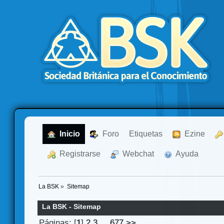
  Inicio
  Foro
Etiquetas
  Ezine
  Registrarse
  Webchat
  Ayuda
La BSK
»
Sitemap
La BSK - Sitemap
Páginas: [
1
]
2
3
...
677
>>