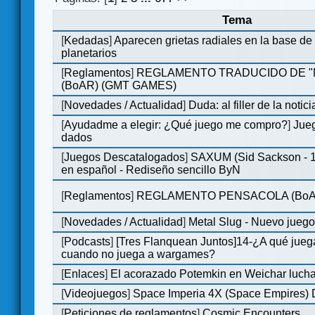
Tema
[
Kedadas
]
Aparecen grietas radiales en la base de
planetarios
[
Reglamentos
]
REGLAMENTO TRADUCIDO DE 
(BoAR) (GMT GAMES)
[
Novedades / Actualidad
]
Duda: al filler de la notici
[
Ayudadme a elegir: ¿Qué juego me compro?
]
Jueg
dados
[
Juegos Descatalogados
]
SAXUM (Sid Sackson - 
en español - Rediseño sencillo ByN
[
Reglamentos
]
REGLAMENTO PENSACOLA (BoA
[
Novedades / Actualidad
]
Metal Slug - Nuevo jueg
[
Podcasts
]
[Tres Flanquean Juntos]14-¿A qué jue
cuando no juega a wargames?
[
Enlaces
]
El acorazado Potemkin en Weichar lucha
[
Videojuegos
]
Space Imperia 4X (Space Empires) D
[
Peticiones de reglamentos
]
Cosmic Encounters