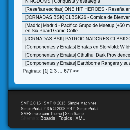
KINGDOMS | Conquista y estrategia
[
Reseñas escritas
]
ONE HIT HEROES - Reseña en 
[
JORNADAS BSK
]
CLBSK26 - Comida de Bienve
[
Madrid
]
Madrid - Pacífico Grupo de Meetup (+50 
en Six Board Game Coffe
[
JORNADAS BSK
]
PATROCINADORES CLBSK2
[
Componentes y Erratas
]
Erratas en Storyfold: Wi
[
Componentes y Erratas
]
Cthulhu: Dark Providence 
[
Componentes y Erratas
]
Earthborne Rangers y sus
Páginas: [
1
]
2
3
...
677
>>
SMF 2.0.15
|
SMF © 2013
,
Simple Machines
SimplePortal 2.3.5 © 2008-2012, SimplePortal
SMFSimple.com Theme | Skin Samp
Sitemap:
Boards
|
Topics
|
XML