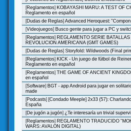
[
Reglamentos
]
KOBAYASHI MARU: A TEST OF 
Reglamento en español
[
Dudas de Reglas
]
Advanced Heroquest: "Compone
[
Videojuegos
]
Busco gente para jugar a PC y switc
[
Reglamentos
]
REGLAMENTO SERIE BATALLAS 
REVOLUCION AMERICANA (GMT GAMES)
[
Dudas de Reglas
]
Storyfold: Wildwoods (Final prim
[
Reglamentos
]
KICK - Un juego de fútbol de Reiner
Reglamento en español
[
Reglamentos
]
THE GAME OF ANCIENT KINGDOM
en español
[
Software
]
BGT - app Android para jugar en solitari
made
[
Podcasts
]
[Condado Meeple] 2x33 (57): Charlan
España
[
De jugón a jugón
]
¿Te interesaría un trivial super
[
Reglamentos
]
REGLAMENTO TRADUCIDO "MOH
WARS: AVALON DIGITAL)