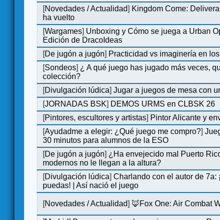
[
Novedades / Actualidad
]
Kingdom Come: Deliveran
ha vuelto
[
Wargames
]
Unboxing y Cómo se juega a Urban Op
Edición de DracoIdeas
[
De jugón a jugón
]
Practicidad vs imaginería en lo
[
Sondeos
]
¿ A qué juego has jugado más veces, qu
colección?
[
Divulgación lúdica
]
Jugar a juegos de mesa con u
[
JORNADAS BSK
]
DEMOS URMS en CLBSK 26
[
Pintores, escultores y artistas
]
Pintor Alicante y en
[
Ayudadme a elegir: ¿Qué juego me compro?
]
Jue
30 minutos para alumnos de la ESO
[
De jugón a jugón
]
¿Ha envejecido mal Puerto Rico
modernos no le llegan a la altura?
[
Divulgación lúdica
]
Charlando con el autor de 7a:
puedas! | Así nació el juego
[
Novedades / Actualidad
]
🦊Fox One: Air Combat 