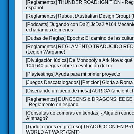
[
Reglamentos
]
THUNDER ROAD: IGNITION - Regl
español
[
Reglamentos
]
Rubout (Australian Design Group) 
[
Podcasts
]
[Jugando con Da2] JcDa2 #164 Mecáni
echaríamos de menos
[
Dudas de Reglas
]
Epochs: El camino de las cultu
[
Reglamentos
]
REGLAMENTO TRADUCIDO RED
(Legion Wargame)
[
Divulgación lúdica
]
De Monopoly a Ark Nova: qué
104.640 juegos sobre la evolución del di
[
Playtestings
]
Ayuda para mi primer proyecto
[
Juegos Descatalogados
]
[Peticion] Gloria a Roma
[
Diseñando un juego de mesa
]
AURIGA (ancient cha
[
Reglamentos
]
DUNGEONS & DRAGONS: EDGE 
- Reglamento en español
[
Consultas de compras en tiendas
]
¿Alguien conoce
Aintnago?
[
Traducciones en proceso
]
TRADUCCIÓN EN PRO
WORLD AT WAR" (GMT)