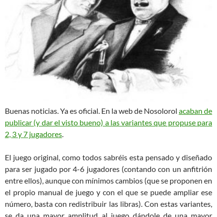
Buenas noticias. Ya es oficial. En la web de Nosolorol
acaban de
publicar (y dar el visto bueno) a las variantes que propuse para
2, 3 y 7 jugadores
.
El juego original, como todos sabréis esta pensado y diseñado
para ser jugado por 4-6 jugadores (contando con un anfitrión
entre ellos), aunque con mínimos cambios (que se proponen en
el propio manual de juego y con el que se puede ampliar ese
número, basta con redistribuir las libras). Con estas variantes,
se da una mayor amplitud al juego dándole de una mayor