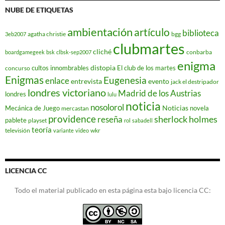
NUBE DE ETIQUETAS
ambientación
artículo
biblioteca
agatha christie
bgg
3eb2007
clubmartes
cliché
conbarba
boardgamegeek
bsk
clbsk-sep2007
enigma
distopia
cultos innombrables
El club de los martes
concurso
Enigmas
Eugenesia
enlace
entrevista
evento
jack el destripador
londres victoriano
Madrid de los Austrias
londres
lulu
noticia
nosolorol
Noticias
Mecánica de Juego
novela
mercastan
providence
reseña
sherlock holmes
pablete
playset
rol
sabadell
teoría
televisión
wkr
variante
video
LICENCIA CC
Todo el material publicado en esta página esta bajo licencia CC: