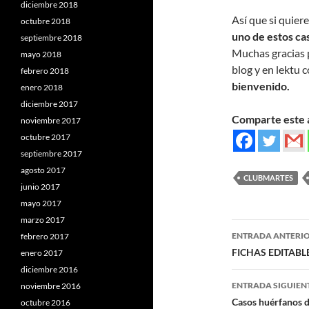
diciembre 2018
Así que si quier
octubre 2018
uno de estos cas
septiembre 2018
Muchas gracias p
mayo 2018
blog y en lektu 
febrero 2018
bienvenido.
enero 2018
diciembre 2017
Comparte este a
noviembre 2017
octubre 2017
septiembre 2017
agosto 2017
CLUBMARTES
junio 2017
mayo 2017
marzo 2017
ENTRADA ANTERI
febrero 2017
Navegaci
FICHAS EDITABL
enero 2017
diciembre 2016
de
ENTRADA SIGUIEN
noviembre 2016
entradas
Casos huérfanos 
octubre 2016