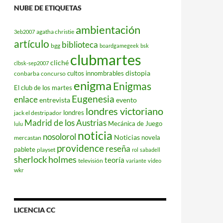
NUBE DE ETIQUETAS
ambientación
agatha christie
3eb2007
artículo
biblioteca
bgg
boardgamegeek
bsk
clubmartes
cliché
clbsk-sep2007
distopia
cultos innombrables
conbarba
concurso
enigma
Enigmas
El club de los martes
Eugenesia
enlace
entrevista
evento
londres victoriano
londres
jack el destripador
Madrid de los Austrias
Mecánica de Juego
lulu
noticia
nosolorol
Noticias
novela
mercastan
providence
reseña
pablete
playset
rol
sabadell
sherlock holmes
teoría
televisión
variante
video
wkr
LICENCIA CC