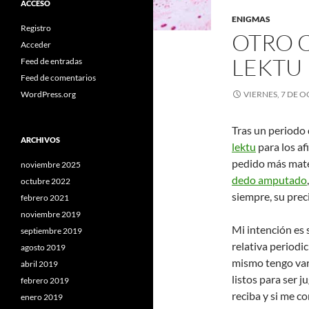
ACCESO
ENIGMAS
Registro
OTRO C
Acceder
LEKTU
Feed de entradas
Feed de comentarios
WordPress.org
VIERNES, 7 DE 
Tras un periodo 
ARCHIVOS
lektu
para los af
pedido más mater
noviembre 2025
dedo amputado
octubre 2022
siempre, su prec
febrero 2021
noviembre 2019
Mi intención es 
septiembre 2019
relativa periodi
agosto 2019
mismo tengo vari
abril 2019
listos para ser 
febrero 2019
reciba y si me c
enero 2019