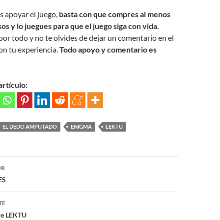
es apoyar el juego,
basta con que compres al menos
os y lo juegues para que el juego siga con vida.
or todo y no te olvides de dejar un comentario en el
con tu experiencia.
Todo apoyo y comentario es
rtículo:
EL DEDO AMPUTADO
ENIGMA
LEKTU
OR
ón
ES
TE
de LEKTU