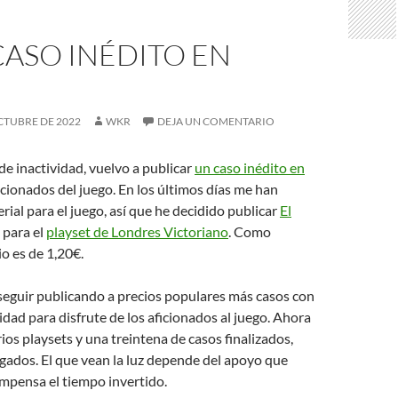
ASO INÉDITO EN
OCTUBRE DE 2022
WKR
DEJA UN COMENTARIO
de inactividad, vuelvo a publicar
un caso inédito en
icionados del juego. En los últimos días me han
ial para el juego, así que he decidido publicar
El
, para el
playset de Londres Victoriano
. Como
io es de 1,20€.
seguir publicando a precios populares más casos con
cidad para disfrute de los aficionados al juego. Ahora
os playsets y una treintena de casos finalizados,
jugados. El que vean la luz depende del apoyo que
ompensa el tiempo invertido.